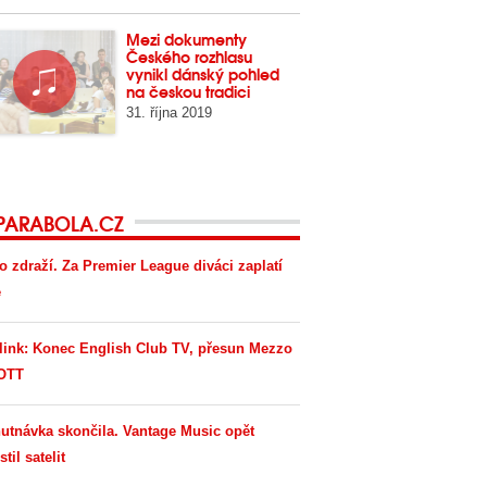
Mezi dokumenty
Českého rozhlasu
vynikl dánský pohled
na českou tradici
31. října 2019
PARABOLA.CZ
o zdraží. Za Premier League diváci zaplatí
e
link: Konec English Club TV, přesun Mezzo
OTT
utnávka skončila. Vantage Music opět
til satelit