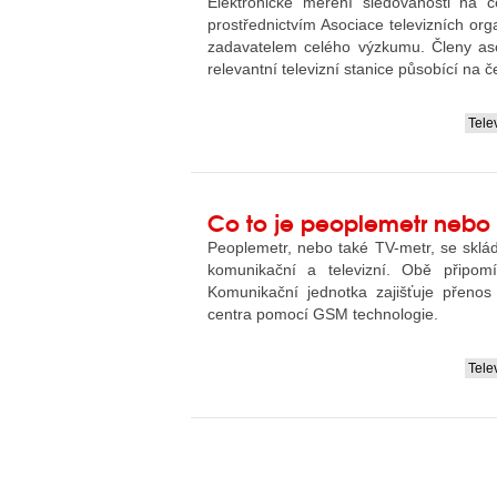
Elektronické měření sledovanosti na 
prostřednictvím Asociace televizních org
zadavatelem celého výzkumu. Členy as
relevantní televizní stanice působící na 
Tele
....
Co to je peoplemetr nebo
Peoplemetr, nebo také TV-metr, se sklá
komunikační a televizní. Obě připomí
Komunikační jednotka zajišťuje přeno
centra pomocí GSM technologie.
Tele
....