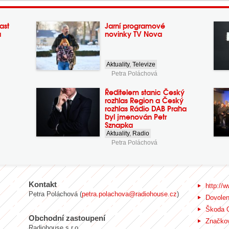
ast
Jarní programové
a
novinky TV Nova
Aktuality
,
Televize
Petra Poláchová
Ředitelem stanic Český
rozhlas Region a Český
rozhlas Rádio DAB Praha
byl jmenován Petr
Sznapka
Aktuality
,
Radio
Petra Poláchová
Kontakt
http://w
Petra Poláchová (
petra.polachova@radiohouse.cz
)
Dovole
Škoda 
Obchodní zastoupení
Značkov
Radiohouse s.r.o.