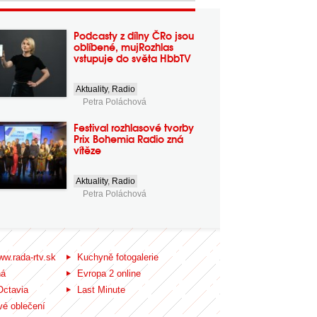
Podcasty z dílny ČRo jsou
oblíbené, mujRozhlas
vstupuje do světa HbbTV
Aktuality
,
Radio
Petra Poláchová
Festival rozhlasové tvorby
Prix Bohemia Radio zná
vítěze
Aktuality
,
Radio
Petra Poláchová
ww.rada-rtv.sk
Kuchyně fotogalerie
ná
Evropa 2 online
Octavia
Last Minute
é oblečení