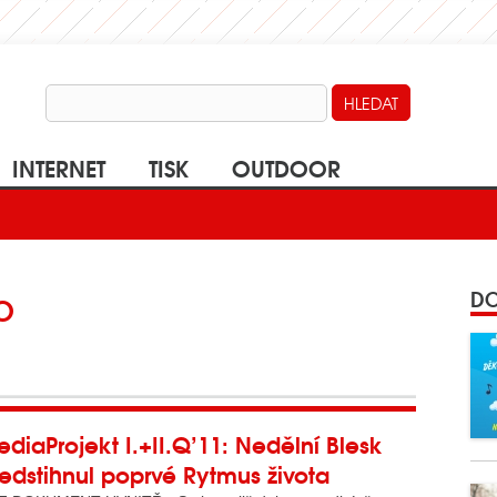
INTERNET
TISK
OUTDOOR
DO
O
diaProjekt I.+II.Q’11: Nedělní Blesk
edstihnul poprvé Rytmus života