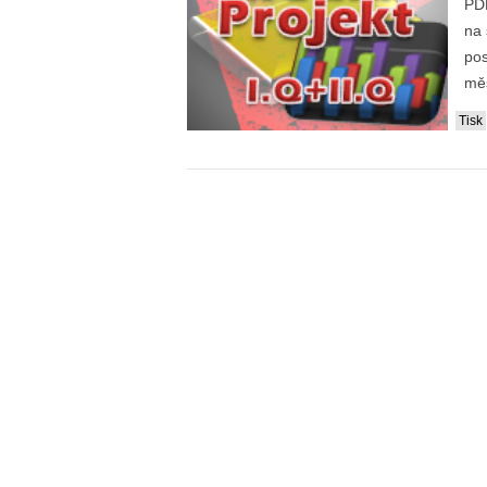
PDF
na 
pos
měs
Tisk