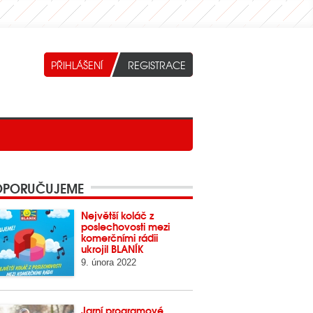
PORUČUJEME
Největší koláč z
poslechovosti mezi
komerčními rádii
ukrojil BLANÍK
9. února 2022
Jarní programové