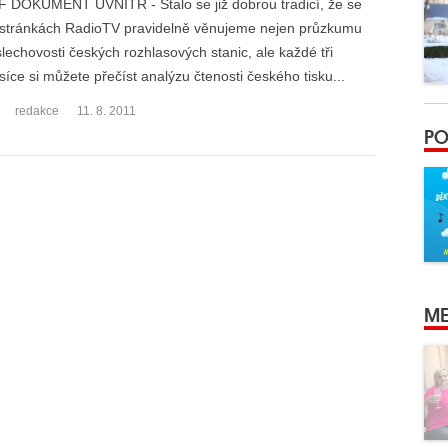
 DOKUMENT UVNITŘ - Stalo se již dobrou tradicí, že se
stránkách RadioTV pravidelně věnujeme nejen průzkumu
lechovosti českých rozhlasových stanic, ale každé tři
íce si můžete přečíst analýzu čtenosti českého tisku...
redakce
11. 8. 2011
PO
ME