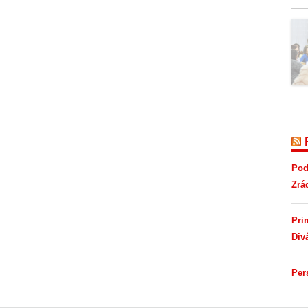
Pod
Zrá
Pri
Div
Per