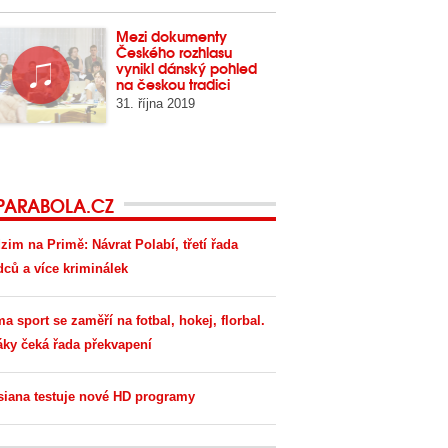
Mezi dokumenty
Českého rozhlasu
vynikl dánský pohled
na českou tradici
31. října 2019
PARABOLA.CZ
zim na Primě: Návrat Polabí, třetí řada
dců a více kriminálek
ma sport se zaměří na fotbal, hokej, florbal.
áky čeká řada překvapení
siana testuje nové HD programy