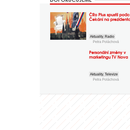
ČRo Plus spustil podc
Čekání na prezident
Aktuality
,
Radio
Petra Poláchová
Personální změny v
marketingu TV Nova
Aktuality
,
Televize
Petra Poláchová