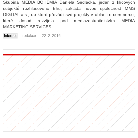
Skupina MEDIA BOHEMIA Daniela Sedláčka, jeden z klíčových
subjektů rozhlasového trhu, zakládá novou společnost MMS
DIGITAL a.s., do které převádí své projekty v oblasti e-commerce,
ALITY TELEVIZE
které dosud rozvíjela pod mediazastupitelstvím MEDIA
MARKETING SERVICES.
 TELEVIZÍ
Internet
redakce
22. 2. 2016
....
VIZNÍ VYSÍLAČE
ALITY INTERNET
RNETOVÁ RÁDIA
RNETOVÉ STRÁNKY RÁDIÍ
RNETOVÉ STRÁNKY TV
ALITY TISK