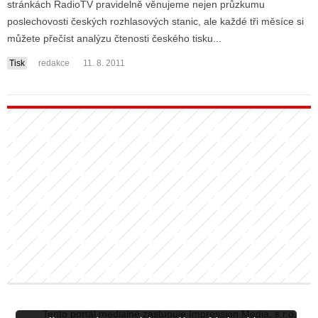
stránkách RadioTV pravidelně věnujeme nejen průzkumu
poslechovosti českých rozhlasových stanic, ale každé tři měsíce si
můžete přečíst analýzu čtenosti českého tisku...
ALITY TELEVIZE
Tisk
redakce
11. 8. 2011
 TELEVIZÍ
VIZNÍ VYSÍLAČE
ALITY INTERNET
RNETOVÁ RÁDIA
RNETOVÉ STRÁNKY RÁDIÍ
RNETOVÉ STRÁNKY TV
ALITY TISK
Tento portál mediálně zastupuje Impression Media, s.r.o.