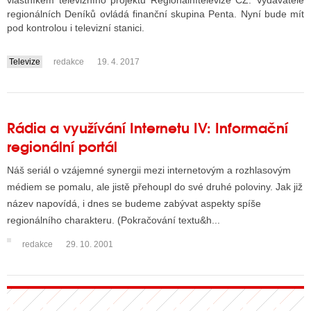
vlastníkem televizního projektu Regionálnítelevize CZ. Vydavatele
regionálních Deníků ovládá finanční skupina Penta. Nyní bude mít
pod kontrolou i televizní stanici.
ALITY TELEVIZE
Televize
redakce
19. 4. 2017
....
 TELEVIZÍ
VIZNÍ VYSÍLAČE
Rádia a využívání Internetu IV: Informační
regionální portál
ALITY INTERNET
Náš seriál o vzájemné synergii mezi internetovým a rozhlasovým
RNETOVÁ RÁDIA
médiem se pomalu, ale jistě přehoupl do své druhé poloviny. Jak již
název napovídá, i dnes se budeme zabývat aspekty spíše
RNETOVÉ STRÁNKY RÁDIÍ
regionálního charakteru. (Pokračování textu&h...
RNETOVÉ STRÁNKY TV
redakce
29. 10. 2001
ALITY TISK