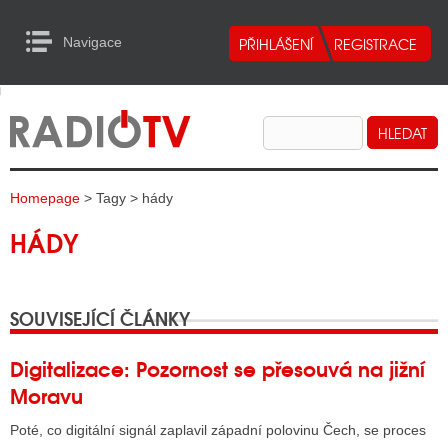
Navigace
urn to Content
Navigace
E
ALITY RADIA
ALITY TELEVIZE
Homepage
> Tagy > hády
ALITY INTERNET
HÁDY
ALITY TISK
SOUVISEJÍCÍ ČLÁNKY
ALITY RADIA
S RÁDIÍ
Digitalizace: Pozornost se přesouvá na jižní
Moravu
ECHOVOST RÁDIÍ
Poté, co digitální signál zaplavil západní polovinu Čech, se proces
O VYSÍLAČE