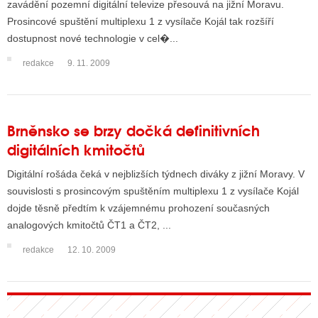
zavádění pozemní digitální televize přesouvá na jižní Moravu.
Prosincové spuštění multiplexu 1 z vysílače Kojál tak rozšíří
dostupnost nové technologie v cel�...
ALITY TELEVIZE
redakce
9. 11. 2009
 TELEVIZÍ
VIZNÍ VYSÍLAČE
Brněnsko se brzy dočká definitivních
digitálních kmitočtů
ALITY INTERNET
Digitální rošáda čeká v nejblizších týdnech diváky z jižní Moravy. V
RNETOVÁ RÁDIA
souvislosti s prosincovým spuštěním multiplexu 1 z vysílače Kojál
dojde těsně předtím k vzájemnému prohození současných
RNETOVÉ STRÁNKY RÁDIÍ
analogových kmitočtů ČT1 a ČT2, ...
RNETOVÉ STRÁNKY TV
redakce
12. 10. 2009
ALITY TISK