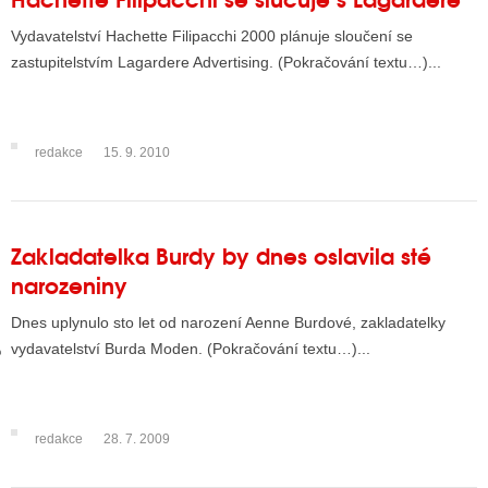
Vydavatelství Hachette Filipacchi 2000 plánuje sloučení se
zastupitelstvím Lagardere Advertising. (Pokračování textu…)...
GY
 SE STÁT BLOGEREM
redakce
15. 9. 2010
EX BLOGERA
UZE
Zakladatelka Burdy by dnes oslavila sté
narozeniny
X DISKUTÉRA NA RADIOTV
Dnes uplynulo sto let od narození Aenne Burdové, zakladatelky
IV STARŠÍCH DISKUZÍ
vydavatelství Burda Moden. (Pokračování textu…)...
redakce
28. 7. 2009