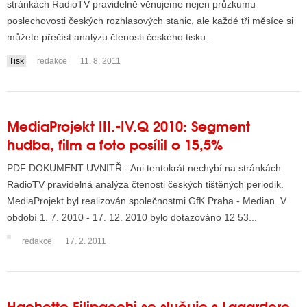
stránkách RadioTV pravidelně věnujeme nejen průzkumu
poslechovosti českých rozhlasových stanic, ale každé tři měsíce si
můžete přečíst analýzu čtenosti českého tisku...
ALITY TELEVIZE
Tisk
redakce
11. 8. 2011
 TELEVIZÍ
VIZNÍ VYSÍLAČE
MediaProjekt III.-IV.Q 2010: Segment
hudba, film a foto posílil o 15,5%
ALITY INTERNET
PDF DOKUMENT UVNITŘ - Ani tentokrát nechybí na stránkách
RNETOVÁ RÁDIA
RadioTV pravidelná analýza čtenosti českých tištěných periodik.
MediaProjekt byl realizován společnostmi GfK Praha - Median. V
RNETOVÉ STRÁNKY RÁDIÍ
období 1. 7. 2010 - 17. 12. 2010 bylo dotazováno 12 53...
RNETOVÉ STRÁNKY TV
redakce
17. 2. 2011
ALITY TISK
Hachette Filipacchi se slučuje s Lagardere