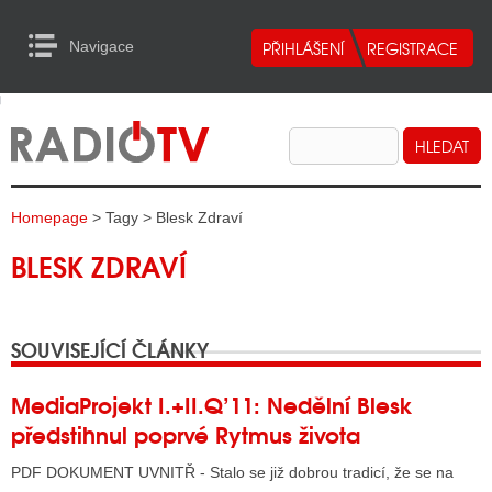
Navigace
urn to Content
Navigace
E
ALITY RADIA
ALITY TELEVIZE
Homepage
> Tagy > Blesk Zdraví
ALITY INTERNET
BLESK ZDRAVÍ
ALITY TISK
SOUVISEJÍCÍ ČLÁNKY
ALITY RADIA
S RÁDIÍ
MediaProjekt I.+II.Q’11: Nedělní Blesk
předstihnul poprvé Rytmus života
ECHOVOST RÁDIÍ
PDF DOKUMENT UVNITŘ - Stalo se již dobrou tradicí, že se na
O VYSÍLAČE