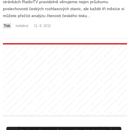
stránkách RadioTV pravidelně věnujeme nejen průzkumu
poslechovosti českých rozhlasových stanic, ale každé tři měsíce si
můžete přečíst analýzu čtenosti českého tisku...
ALITY TELEVIZE
Tisk
redakce
11. 8. 2011
 TELEVIZÍ
VIZNÍ VYSÍLAČE
ALITY INTERNET
RNETOVÁ RÁDIA
RNETOVÉ STRÁNKY RÁDIÍ
RNETOVÉ STRÁNKY TV
ALITY TISK
Tento portál mediálně zastupuje Impression Media, s.r.o.