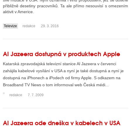
své mutace v USA. Nyní oznámila i vlnu propouštění, jež se dotkne
přibližně desetiny pracovníků. Ta ale přímo nesouvisí s omezením
aktivit v Americe.
ALITY TELEVIZE
Televize
redakce
29. 3. 2016
....
 TELEVIZÍ
VIZNÍ VYSÍLAČE
Al Jazeera dostupná v produktech Apple
ALITY INTERNET
Katarská zpravodajská televizní stanice Al Jazeera v červenci
zahájila kabelové vysílání v USA a nyní je také dostupná a nyní je
RNETOVÁ RÁDIA
dostupná na iPhonech a iPodech od firmy Apple. S odkazem na
Broadband TV News o tom informoval web Česká médi...
RNETOVÉ STRÁNKY RÁDIÍ
redakce
7. 7. 2009
RNETOVÉ STRÁNKY TV
ALITY TISK
Al Jazeera ode dneška v kabelech v USA