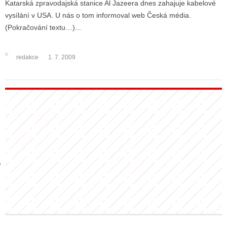
Katarská zpravodajská stanice Al Jazeera dnes zahajuje kabelové
vysílání v USA. U nás o tom informoval web Česká média.
(Pokračování textu…)...
GY
 SE STÁT BLOGEREM
redakce
1. 7. 2009
EX BLOGERA
UZE
X DISKUTÉRA NA RADIOTV
IV STARŠÍCH DISKUZÍ