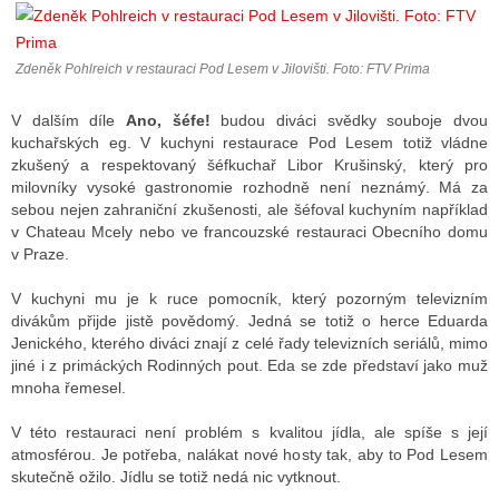
Zdeněk Pohlreich v restauraci Pod Lesem v Jilovišti. Foto: FTV Prima
ALITY TELEVIZE
 TELEVIZÍ
V dalším díle
Ano, šéfe!
budou diváci svědky souboje dvou
kuchařských eg. V kuchyni restaurace Pod Lesem totiž vládne
VIZNÍ VYSÍLAČE
zkušený a respektovaný šéfkuchař Libor Krušinský, který pro
milovníky vysoké gastronomie rozhodně není neznámý. Má za
sebou nejen zahraniční zkušenosti, ale šéfoval kuchyním například
v Chateau Mcely nebo ve francouzské restauraci Obecního domu
ALITY INTERNET
v Praze.
RNETOVÁ RÁDIA
V kuchyni mu je k ruce pomocník, který pozorným televizním
divákům přijde jistě povědomý. Jedná se totiž o herce Eduarda
RNETOVÉ STRÁNKY RÁDIÍ
Jenického, kterého diváci znají z celé řady televizních seriálů, mimo
jiné i z primáckých Rodinných pout. Eda se zde představí jako muž
RNETOVÉ STRÁNKY TV
mnoha řemesel.
V této restauraci není problém s kvalitou jídla, ale spíše s její
atmosférou. Je potřeba, nalákat nové hosty tak, aby to Pod Lesem
ALITY TISK
skutečně ožilo. Jídlu se totiž nedá nic vytknout.