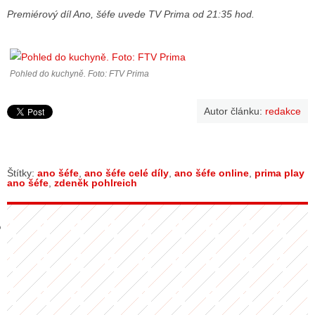
Premiérový díl Ano, šéfe uvede TV Prima od 21:35 hod.
GY
Pohled do kuchyně. Foto: FTV Prima
 SE STÁT BLOGEREM
EX BLOGERA
Autor článku:
redakce
UZE
Štítky:
ano šéfe
,
ano šéfe celé díly
,
ano šéfe online
,
prima play
ano šéfe
,
zdeněk pohlreich
X DISKUTÉRA NA RADIOTV
IV STARŠÍCH DISKUZÍ