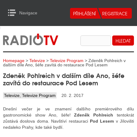
Navigace
urn to Content
Navigace
E
ALITY RADIA
ALITY TELEVIZE
Homepage
>
Televize
>
Televize Program
> Zdeněk Pohlreich v
ALITY INTERNET
dalším díle Ano, šéfe zavítá do restaurace Pod Lesem
Zdeněk Pohlreich v dalším díle Ano, šéfe
ALITY TISK
zavítá do restaurace Pod Lesem
Televize
,
Televize Program
20. 2. 2017
ALITY RADIA
Dnešní večer je ve znamení dalšího premiérového dílu
S RÁDIÍ
gastronomické show Ano, šéfe!
Zdeněk Pohlreich
tentokrát
zůstává doslova doma. Navštíví restauraci
Pod Lesem
v Jílovišti
ECHOVOST RÁDIÍ
nedaleko Prahy, kde také bydlí.
O VYSÍLAČE