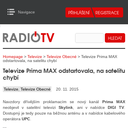
Navigace
urn to Content
Navigace
E
ALITY RADIA
ALITY TELEVIZE
Homepage
>
Televize
>
Televize Obecné
> Televize Prima MAX
ALITY INTERNET
odstartovala, na satelitu chybí
Televize Prima MAX odstartovala, na satelitu
ALITY TISK
chybí
Televize
,
Televize Obecné
20. 11. 2015
ALITY RADIA
Navzdory dřívějším proklamacím se nový kanál
Prima MAX
S RÁDIÍ
neobjevil v satelitní televizi
Skylink
, ani v nabídce
DIGI TV
.
Dostupný je tedy pouze na běžnou anténu a v nabídce kabelového
ECHOVOST RÁDIÍ
operátora
UPC
.
O VYSÍLAČE