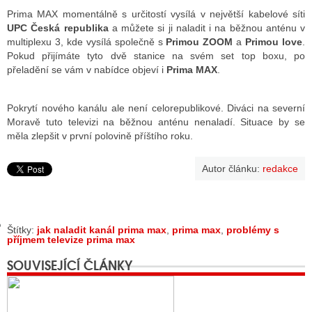
Prima MAX momentálně s určitostí vysílá v největší kabelové síti
UPC Česká republika
a můžete si ji naladit i na běžnou anténu v
multiplexu 3, kde vysílá společně s
Primou ZOOM
a
Primou love
.
GY
Pokud přijímáte tyto dvě stanice na svém set top boxu, po
přeladění se vám v nabídce objeví i
Prima MAX
.
 SE STÁT BLOGEREM
EX BLOGERA
Pokrytí nového kanálu ale není celorepublikové. Diváci na severní
Moravě tuto televizi na běžnou anténu nenaladí. Situace by se
měla zlepšit v první polovině příštího roku.
UZE
Autor článku:
redakce
X DISKUTÉRA NA RADIOTV
IV STARŠÍCH DISKUZÍ
Štítky:
jak naladit kanál prima max
,
prima max
,
problémy s
příjmem televize prima max
SOUVISEJÍCÍ ČLÁNKY