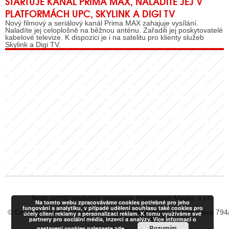
STARTUJE KANÁL PRIMA MAX, NALADÍTE JEJ V
PLATFORMÁCH UPC, SKYLINK A DIGI TV
Nový filmový a seriálový kanál Prima MAX zahajuje vysílání.
Naladíte jej celoplošně na běžnou anténu. Zařadili jej poskytovatelé
kabelové televize. K dispozici je i na satelitu pro klienty služeb
Skylink a Digi TV.
Tento portál mediálně zastupuje Impression Media, s.r.o.
Na tomto webu zpracováváme cookies potřebné pro jeho
fungování a analytiku, v případě udělení souhlasu také cookies pro
© Copyright RadiaCZ s.r.o., IČO: 06533434, Sídlo: Koperníkova 794
účely cílení reklamy a personalizaci reklam. K tomu využíváme své
partnery pro sociální média, inzerci a analýzy. Více informací o
Vinohrady, 120 00 Praha 2
Rozumím
nastavení cookies naleznete
zde.