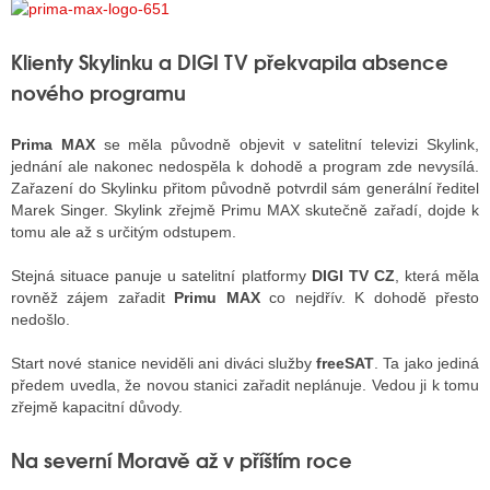
Klienty Skylinku a DIGI TV překvapila absence
ALITY TELEVIZE
nového programu
 TELEVIZÍ
Prima MAX
se měla původně objevit v satelitní televizi Skylink,
VIZNÍ VYSÍLAČE
jednání ale nakonec nedospěla k dohodě a program zde nevysílá.
Zařazení do Skylinku přitom původně potvrdil sám generální ředitel
Marek Singer. Skylink zřejmě Primu MAX skutečně zařadí, dojde k
tomu ale až s určitým odstupem.
ALITY INTERNET
Stejná situace panuje u satelitní platformy
DIGI TV CZ
, která měla
RNETOVÁ RÁDIA
rovněž zájem zařadit
Primu MAX
co nejdřív. K dohodě přesto
nedošlo.
RNETOVÉ STRÁNKY RÁDIÍ
Start nové stanice neviděli ani diváci služby
freeSAT
. Ta jako jediná
RNETOVÉ STRÁNKY TV
předem uvedla, že novou stanici zařadit neplánuje. Vedou ji k tomu
zřejmě kapacitní důvody.
ALITY TISK
Na severní Moravě až v příštím roce