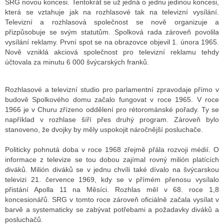
SRG novou koncesi. Tentokrát se už jedná o jednu jedinou koncesi,
která se vztahuje jak na rozhlasové tak na televizní vysílání.
Televizní a rozhlasová společnost se nově organizuje a
přizpůsobuje se svým statutům. Spolková rada zároveň povolila
vysílání reklamy. První spot se na obrazovce objevil 1. února 1965.
Nově vzniklá akciová společnost pro televizní reklamu tehdy
účtovala za minutu 6 000 švýcarských franků.
Rozhlasové a televizní studio pro parlamentní zpravodaje přímo v
budově Spolkového domu začalo fungovat v roce 1965. V roce
1966 je v Churu zřízeno oddělení pro rétorománské pořady. Ty se
například v rozhlase šíří přes druhý program. Zároveň bylo
stanoveno, že dvojky by měly uspokojit náročnější posluchače.
Politicky pohnutá doba v roce 1968 zřejmě přála rozvoji médií. O
informace z televize se tou dobou zajímal rovný milión platících
diváků. Milión diváků se v jednu chvíli také dívalo na švýcarskou
televizi 21. července 1969, kdy se v přímém přenosu vysílalo
přistání Apolla 11 na Měsíci. Rozhlas měl v 68. roce 1,8
koncesionářů. SRG v tomto roce zároveň oficiálně začala vysílat v
barvě a systematicky se zabývat potřebami a požadavky diváků a
posluchačů.