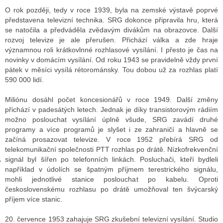
O rok později, tedy v roce 1939, byla na zemské výstavě poprvé
představena televizní technika. SRG dokonce připravila hru, která
se natočila a předváděla zvědavým divákům na obrazovce. Další
GY
rozvoj televize je ale přerušen. Přichází válka a zde hraje
významnou roli krátkovlnné rozhlasové vysílání. I přesto je čas na
 SE STÁT BLOGEREM
novinky v domácím vysílání. Od roku 1943 se pravidelně vždy první
pátek v měsíci vysílá rétorománsky. Tou dobou už za rozhlas platí
EX BLOGERA
590 000 lidí.
Miliónu dosáhl počet koncesionářů v roce 1949. Další změny
přichází v padesátých letech. Jednak je díky transistorovým rádiím
UZE
možno poslouchat vysílání úplně všude, SRG zavádí druhé
programy a více programů je slyšet i ze zahraničí a hlavně se
X DISKUTÉRA NA RADIOTV
začíná prosazovat televize. V roce 1952 přebírá SRG od
IV STARŠÍCH DISKUZÍ
telekomunikační společnosti PTT rozhlas po drátě. Nízkofrekvenční
signál byl šířen po telefonních linkách. Posluchači, kteří bydleli
například v údolích se špatným příjmem terestrického signálu,
mohli jednotlivé stanice poslouchat po kabelu. Oproti
československému rozhlasu po drátě umožňoval ten švýcarský
příjem více stanic.
20. července 1953 zahajuje SRG zkušební televizní vysílání. Studio