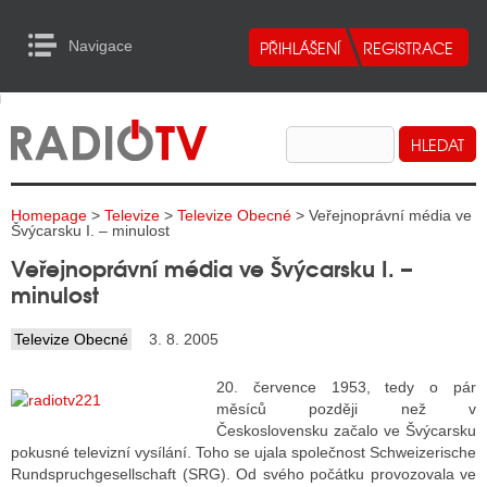
Navigace
urn to Content
Navigace
E
ALITY RADIA
ALITY TELEVIZE
Homepage
>
Televize
>
Televize Obecné
> Veřejnoprávní média ve
ALITY INTERNET
Švýcarsku I. – minulost
Veřejnoprávní média ve Švýcarsku I. –
ALITY TISK
minulost
Televize Obecné
3. 8. 2005
ALITY RADIA
20. července 1953, tedy o pár
S RÁDIÍ
měsíců později než v
Československu začalo ve Švýcarsku
ECHOVOST RÁDIÍ
pokusné televizní vysílání. Toho se ujala společnost Schweizerische
Rundspruchgesellschaft (SRG). Od svého počátku provozovala ve
O VYSÍLAČE