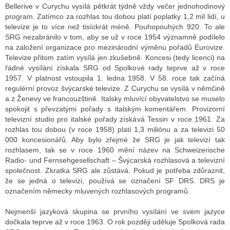
Bellerive v Curychu vysílá pětkrát týdně vždy večer jednohodinový
program. Zatímco za rozhlas tou dobou platí poplatky 1,2 mil lidí, u
televize je to více než tisíckrát méně. Pouhopouhých 920. To ale
SRG nezabránilo v tom, aby se už v roce 1954 významně podílelo
na založení organizace pro mezinárodní výměnu pořadů Eurovize.
Televize přitom zatím vysílá jen zkušebně. Koncesi (tedy licenci) na
řádné vysílání získala SRG od Spolkové rady teprve až v roce
1957. V platnost vstoupila 1. ledna 1958. V 58. roce tak začíná
regulérní provoz švýcarské televize. Z Curychu se vysílá v němčině
a z Ženevy ve francouzštině. Italsky mluvící obyvatelstvo se muselo
spokojit s převzatými pořady s italským komentářem. Provizorní
televizní studio pro italské pořady získává Tessin v roce 1961. Za
rozhlas tou dobou (v roce 1958) platí 1,3 miliónu a za televizi 50
000 koncesionářů. Aby bylo zřejmé že SRG je jak televizí tak
rozhlasem, tak se v roce 1960 mění název na Schweizerische
Radio- und Fernsehgesellschaft – Švýcarská rozhlasová a televizní
společnost. Zkratka SRG ale zůstává. Pokud je potřeba zdůraznit,
že se jedná o televizi, používá se označení SF DRS. DRS je
označením německy mluvených rozhlasových programů.
Nejmenší jazyková skupina se prvního vysílání ve svém jazyce
dočkala teprve až v roce 1963. O rok později uděluje Spolková rada