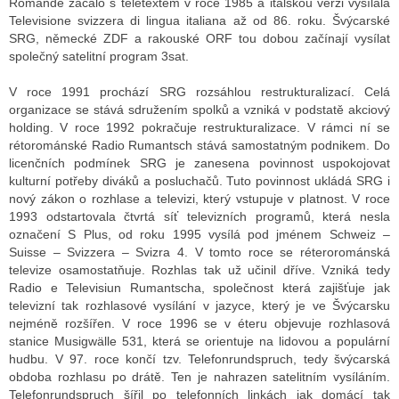
Romande začalo s teletextem v roce 1985 a italskou verzi vysílala
Televisione svizzera di lingua italiana až od 86. roku. Švýcarské
SRG, německé ZDF a rakouské ORF tou dobou začínají vysílat
společný satelitní program 3sat.
V roce 1991 prochází SRG rozsáhlou restrukturalizací. Celá
organizace se stává sdružením spolků a vzniká v podstatě akciový
holding. V roce 1992 pokračuje restrukturalizace. V rámci ní se
rétorománské Radio Rumantsch stává samostatným podnikem. Do
licenčních podmínek SRG je zanesena povinnost uspokojovat
kulturní potřeby diváků a posluchačů. Tuto povinnost ukládá SRG i
nový zákon o rozhlase a televizi, který vstupuje v platnost. V roce
1993 odstartovala čtvrtá síť televizních programů, která nesla
označení S Plus, od roku 1995 vysílá pod jménem Schweiz –
Suisse – Svizzera – Svizra 4. V tomto roce se réterorománská
televize osamostatňuje. Rozhlas tak už učinil dříve. Vzniká tedy
Radio e Televisiun Rumantscha, společnost která zajišťuje jak
televizní tak rozhlasové vysílání v jazyce, který je ve Švýcarsku
nejméně rozšířen. V roce 1996 se v éteru objevuje rozhlasová
stanice Musigwälle 531, která se orientuje na lidovou a populární
hudbu. V 97. roce končí tzv. Telefonrundspruch, tedy švýcarská
obdoba rozhlasu po drátě. Ten je nahrazen satelitním vysíláním.
Telefonrundspruch šířil po telefonních linkách jak domácí tak