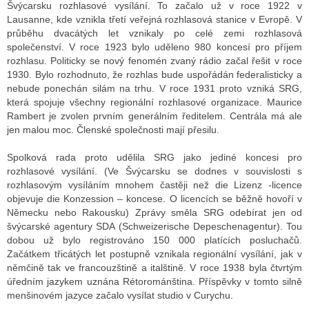
Švýcarsku rozhlasové vysílání. To začalo už v roce 1922 v
Lausanne, kde vznikla třetí veřejná rozhlasová stanice v Evropě.
V
průběhu dvacátých let vznikaly po celé zemi rozhlasová
ALITY TELEVIZE
společenství. V roce 1923 bylo uděleno 980 koncesí pro příjem
rozhlasu. Politicky se nový fenomén zvaný rádio začal řešit v roce
 TELEVIZÍ
1930. Bylo rozhodnuto, že rozhlas bude uspořádán federalisticky a
nebude ponechán silám na trhu. V roce 1931 proto vzniká SRG,
VIZNÍ VYSÍLAČE
která spojuje všechny regionální rozhlasové organizace. Maurice
Rambert je zvolen prvním generálním ředitelem. Centrála má ale
jen malou moc. Členské společnosti mají přesilu.
ALITY INTERNET
Spolková rada proto udělila SRG jako jediné koncesi pro
rozhlasové vysílání. (Ve Švýcarsku se dodnes v souvislosti s
RNETOVÁ RÁDIA
rozhlasovým vysíláním mnohem častěji než die Lizenz -licence
objevuje die Konzession – koncese. O licencích se běžně hovoří v
RNETOVÉ STRÁNKY RÁDIÍ
Německu nebo Rakousku) Zprávy směla SRG odebírat jen od
švýcarské agentury SDA (Schweizerische Depeschenagentur). Tou
RNETOVÉ STRÁNKY TV
dobou už bylo registrováno 150 000 platících posluchačů.
Začátkem třicátých let postupně vznikala regionální vysílání, jak v
němčině tak ve francouzštině a italštině. V roce 1938 byla čtvrtým
úředním jazykem uznána Rétorománština. Příspěvky v tomto silně
ALITY TISK
menšinovém jazyce začalo vysílat studio v Curychu.