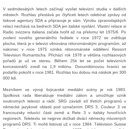
V sedmdesátých letech začínají vysílat televizní studia v dalších
městech. Rozhlas přestává po čtyřiceti letech odebírat zprávy od
tiskové agentury SDA a připravuje je sám. Výrobu zpravodajských
relací nechává na bedrech SDA jen italské vysílání. Vlastní relace si
Radio svizzera italiana začala tvořit až na přelomu let 1975/6. Po
zvolení nového generálního ředitele v roce 1972 se zvětšuje
plocha, která je v televizi věnována rétorománským programům, až
nakonec v roce 1975 vzniká rétorománské oddělení Ressort
Televisiun Rumantscha. Přichází rok 1978 a většina rozhlasových
pořadů je už ve stereu. Během 25ti let se počet televizních
koncesionářů zvedl na 1,9 miliónu. Dvoumiliónovou hranici se
podařilo pokořit v roce 1981. Rozhlas tou dobou má náskok jen 300
000 lidí.
Mezníkem ve vývoji švýcarské mediální scény je rok 1983.
Spolková rada liberalizuje mediální zákon a umožňuje vznik
soukromých televizí a rádií. SRG zavádí síť třetích programů v
německé jazykové oblasti pod označením DRS 3, Couleur 3 ve
francouzsky mluvící části země a Rete 3 v italsky hovořících
regionech. Teletextu se nejprve dočkali diváci německy mluvených
programů DRS. Ti mohli listovat už v roce 1984. Télévision Suisse