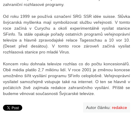
zahraniční rozhlasové programy.
Od roku 1999 se používá označení SRG SSR idée suisse. Slůvka
švýcarská myšlenka mají symbolizovat službu veřejnosti. V tomto
roce začíná v Curychu a okolí experimentálně vysílat stanice
SFinfo. Ta stále opakuje pořady ostatních programů veřejnoprávní
televize a hlavně zpravodajské relace Tagesschau a 10 vor 10.
(Deset před desátou). V tomto roce zároveň začíná vysílat
rozhlasová stanice pro mladé Virus.
Koncem roku dohnala televize rozhlas co do počtu koncesionářů.
Obě média platilo 2,7 miliónu lidí. V roce 2001 je změnou koncese
umožněno šířit vysílání programu SFinfo celoplošně. Veřejnoprávní
vysílatel samozřejmě vstupuje také na internet. O ten se hlavně v
počátcích živě zajímala redakce zahraničního vysílání. Příště se
budeme věnovat současnosti Švýcarské televize.
Autor článku:
redakce