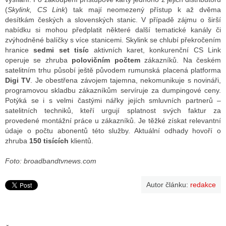
(
Skylink, CS Link
) tak mají neomezený přístup k až dvěma
desítkám českých a slovenských stanic. V případě zájmu o širší
nabídku si mohou předplatit některé další tematické kanály či
zvýhodněné balíčky s více stanicemi. Skylink se chlubí překročením
hranice
sedmi set tisíc
aktivních karet, konkurenční CS Link
operuje se zhruba
polovičním počtem
zákazníků. Na českém
satelitním trhu působí ještě původem rumunská placená platforma
Digi TV
. Je obestřena závojem tajemna, nekomunikuje s novináři,
programovou skladbu zákazníkům servíruje za dumpingové ceny.
Potýká se i s velmi častými nářky jejích smluvních partnerů –
satelitních techniků, kteří urgují splatnost svých faktur za
provedené montážní práce u zákazníků. Je těžké získat relevantní
údaje o počtu abonentů této služby. Aktuální odhady hovoří o
zhruba
150 tisících
klientů.
Foto: broadbandtvnews.com
Autor článku:
redakce