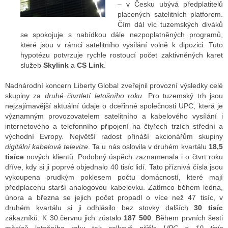
– v Česku ubývá předplatitelů
placených satelitních platforem.
Čím dál víc tuzemských diváků
ALITY TELEVIZE
se spokojuje s nabídkou dále nezpoplatněných programů,
které jsou v rámci satelitního vysílání volně k dipozici.
Tuto
 TELEVIZÍ
hypotézu potvrzuje rychle rostoucí počet zaktivněných karet
služeb
Skylink
a
CS Link
.
VIZNÍ VYSÍLAČE
Nadnárodní koncern Liberty Global zveřejnil provozní výsledky celé
skupiny za
druhé čtvrtletí letošního roku
. Pro tuzemský trh jsou
nejzajímavější aktuální údaje o dceřinné společnosti UPC, která je
ALITY INTERNET
významným provozovatelem satelitního a kabelového vysílání i
internetového a telefonního připojení na čtyřech trzích střední a
RNETOVÁ RÁDIA
východní Evropy. Největší radost přináší akcionářům skupiny
digitální kabelová televize
. Ta u nás oslovila v druhém kvartálu
18,5
RNETOVÉ STRÁNKY RÁDIÍ
tisíce
nových klientů. Podobný úspěch zaznamenala i o čtvrt roku
dříve, kdy si ji poprvé objednalo 40 tisíc lidí. Tato příznivá čísla jsou
RNETOVÉ STRÁNKY TV
vykoupena prudkým poklesem počtu domácností, které mají
předplacenu starší analogovou kabelovku. Zatímco během ledna,
února a března se jejich počet propadl o více než 47 tisíc, v
druhém kvartálu si ji odhlásilo bez stovky dalších
30 tisíc
ALITY TISK
zákazníků. K 30.červnu jich zůstalo
187 500
. Během prvních šesti