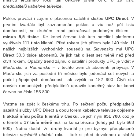
měsíců letošního roku tak celkově
přišla UPC o 19 tisíc
předplatitelů kabelové televize
.
Pokles provází i zájem o placenou satelitní službu
UPC Direct
. V
GY
prvním kvartále byl zaznamenán pokles o víc než pět tisíc
domácností, ve druhém trend pokračoval podobným číslem –
 SE STÁT BLOGEREM
minus 5,5 tisíce
. Ke konci června tak tuto satelitní platformu
využívalo
111 tisíc
klientů. Před rokem jich přitom bylo 140 tisíc. U
EX BLOGERA
našich nejbližších východních sousedů na
Slovensku
má UPC
Direct 30,3 tisíce abonentů. Je jich tak o šest set méně než před
čtvrt rokem. Opačný trend zájmu o satelitní produkty UPC je vidět v
Maďarsku
a
Rumunsku
– v těchto zemích abonenti přibývají. V
UZE
Maďarsku jich za poslední tři měsíce bylo jedenáct set nových a
počet připojených domácností tak zvýšili na 182 900. Čtyři sta
X DISKUTÉRA NA RADIOTV
nových rumunských předplatitelů upravilo konečný stav ke konci
IV STARŠÍCH DISKUZÍ
června na číslo 155 800.
Vraťme se zpět k českému trhu. Po sečtení počtu předplatitelů
satelitní služby UPC Direct a obou forem kabelové televize dojdeme
k
aktuálnímu počtu klientů v Česku
. Je jich nyní
651 700
, což je
o téměř o
17 tisíc méně
než na konci března (tehdy jich bylo 668
600). Nutno dodat, že druhý kvartál je pro byznys předplacené
televize
nejslabší období
roku – lidé si před dovolenou a slabší