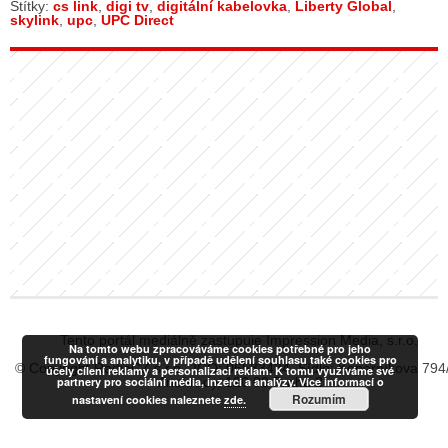
Štítky:
cs link
,
digi tv
,
digitální kabelovka
,
Liberty Global
,
skylink
,
upc
,
UPC Direct
Tento portál mediálně zastupuje Impression Media, s.r.o.
Na tomto webu zpracováváme cookies potřebné pro jeho
fungování a analytiku, v případě udělení souhlasu také cookies pro
© Copyright RadiaCZ s.r.o., IČO: 06533434, Sídlo: Koperníkova 794
účely cílení reklamy a personalizaci reklam. K tomu využíváme své
partnery pro sociální média, inzerci a analýzy. Více informací o
Vinohrady, 120 00 Praha 2
Rozumím
nastavení cookies naleznete
zde.