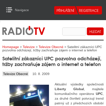
Navigace
urn to Content
Navigace
E
ALITY RADIA
ALITY TELEVIZE
Homepage
>
Televize
>
Televize Obecné
> Satelitní zákazníci UPC
ALITY INTERNET
pozvolna odcházejí, tržby zachraňuje zájem o internet a telefon
Satelitní zákazníci UPC pozvolna odcházejí,
ALITY TISK
tržby zachraňuje zájem o internet a telefon
Televize Obecné
10. 8. 2009
ALITY RADIA
Aktuální výsledky společnosti
S RÁDIÍ
Liberty Global
, majitele
komunikačního operátora
UPC
,
ECHOVOST RÁDIÍ
za druhé čtvrtletí potvrzují trend
patrný už z předchozích období
O VYSÍLAČE