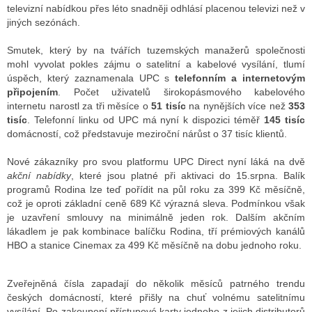
televizní nabídkou přes léto snadněji odhlásí placenou televizi než v
jiných sezónách.
Smutek, který by na tvářích tuzemských manažerů společnosti
mohl vyvolat pokles zájmu o satelitní a kabelové vysílání, tlumí
úspěch, který zaznamenala UPC s
telefonním a internetovým
připojením
. Počet uživatelů širokopásmového kabelového
internetu narostl za tři měsíce o
51 tisíc
na nynějších více než
353
tisíc
. Telefonní linku od UPC má nyní k dispozici téměř
145 tisíc
domácností, což představuje meziroční nárůst o 37 tisíc klientů.
Nové zákazníky pro svou platformu UPC Direct nyní láká na dvě
akční nabídky
, které jsou platné při aktivaci do 15.srpna. Balík
programů Rodina lze teď pořídit na půl roku za 399 Kč měsíčně,
což je oproti základní ceně 689 Kč výrazná sleva. Podmínkou však
je uzavření smlouvy na minimálně jeden rok. Dalším akčním
lákadlem je pak kombinace balíčku Rodina, tří prémiových kanálů
HBO a stanice Cinemax za 499 Kč měsíčně na dobu jednoho roku.
Zveřejněná čísla zapadají do několik měsíců patrného trendu
českých domácností, které přišly na chuť volnému satelitnímu
vysílání. Po zakoupení přístupové karty jednoho z jejich distributorů