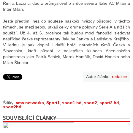
Řím a Lazio či duo z průmyslového srdce severu Itálie AC Milán a
Inter Milán.
Ještě předtím, než do soutěže naskočí hvězdy působící v těchto
týmech, se mezi sebou utkají celky druhé poloviny Serie A a nižších
soutěží. Už 4. až 6. prosince tak budou moci fanoušci sledovat
například české reprezentanty Jakuba Jankta a Ladislava Krejčího.
V lednu je pak doplní i další hráči národních týmů Česka a
Slovenska, kteří působí v nejlepších klubech Apeninského
poloostrova jako Patrik Schick, Marek Hamšík, David Hancko nebo
Milan Škriniar.
Autor článku:
redakce
Štítky:
amc networks
,
Sport1
,
sport1 hd
,
sport2
,
sport2 hd
,
sport2hd
SOUVISEJÍCÍ ČLÁNKY