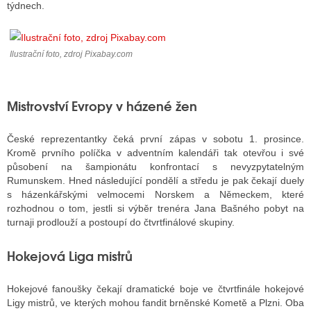
týdnech.
ALITY TELEVIZE
Ilustrační foto, zdroj Pixabay.com
 TELEVIZÍ
VIZNÍ VYSÍLAČE
Mistrovství Evropy v házené žen
České reprezentantky čeká první zápas v sobotu 1. prosince.
ALITY INTERNET
Kromě prvního políčka v adventním kalendáři tak otevřou i své
působení na šampionátu konfrontací s nevyzpytatelným
RNETOVÁ RÁDIA
Rumunskem. Hned následující pondělí a středu je pak čekají duely
s házenkářskými velmocemi Norskem a Německem, které
RNETOVÉ STRÁNKY RÁDIÍ
rozhodnou o tom, jestli si výběr trenéra Jana Bašného pobyt na
turnaji prodlouží a postoupí do čtvrtfinálové skupiny.
RNETOVÉ STRÁNKY TV
Hokejová Liga mistrů
ALITY TISK
Hokejové fanoušky čekají dramatické boje ve čtvrtfinále hokejové
Ligy mistrů, ve kterých mohou fandit brněnské Kometě a Plzni. Oba