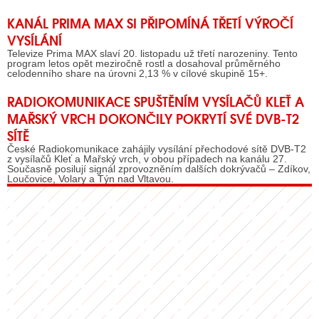
KANÁL PRIMA MAX SI PŘIPOMÍNÁ TŘETÍ VÝROČÍ
VYSÍLÁNÍ
Televize Prima MAX slaví 20. listopadu už třetí narozeniny. Tento
program letos opět meziročně rostl a dosahoval průměrného
celodenního share na úrovni 2,13 % v cílové skupině 15+.
RADIOKOMUNIKACE SPUŠTĚNÍM VYSÍLAČŮ KLEŤ A
MAŘSKÝ VRCH DOKONČILY POKRYTÍ SVÉ DVB-T2
SÍTĚ
České Radiokomunikace zahájily vysílání přechodové sítě DVB-T2
z vysílačů Kleť a Mařský vrch, v obou případech na kanálu 27.
Současně posilují signál zprovozněním dalších dokrývačů – Zdíkov,
Loučovice, Volary a Týn nad Vltavou.