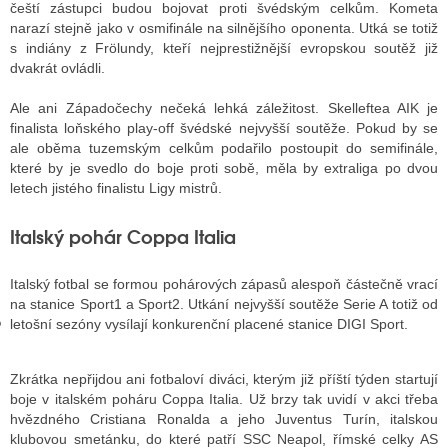
čeští zástupci budou bojovat proti švédským celkům. Kometa
narazí stejně jako v osmifinále na silnějšího oponenta. Utká se totiž
s indiány z Frölundy, kteří nejprestižnější evropskou soutěž již
dvakrát ovládli.
GY
Ale ani Západočechy nečeká lehká záležitost. Skelleftea AIK je
 SE STÁT BLOGEREM
finalista loňského play-off švédské nejvyšší soutěže. Pokud by se
EX BLOGERA
ale oběma tuzemským celkům podařilo postoupit do semifinále,
které by je svedlo do boje proti sobě, měla by extraliga po dvou
letech jistého finalistu Ligy mistrů.
UZE
Italský pohár Coppa Italia
X DISKUTÉRA NA RADIOTV
Italský fotbal se formou pohárových zápasů alespoň částečně vrací
IV STARŠÍCH DISKUZÍ
na stanice Sport1 a Sport2. Utkání nejvyšší soutěže Serie A totiž od
letošní sezóny vysílají konkurenční placené stanice DIGI Sport.
Zkrátka nepřijdou ani fotbaloví diváci, kterým již příští týden startují
boje v italském poháru Coppa Italia. Už brzy tak uvidí v akci třeba
hvězdného Cristiana Ronalda a jeho Juventus Turín, italskou
klubovou smetánku, do které patří SSC Neapol, římské celky AS