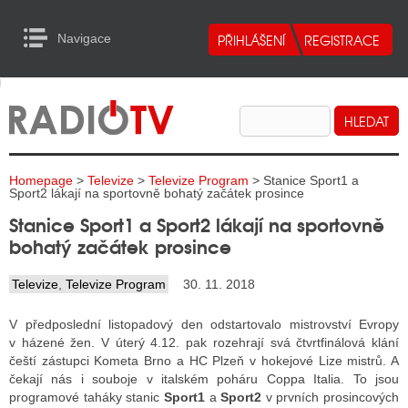
Navigace
urn to Content
Navigace
E
ALITY RADIA
ALITY TELEVIZE
Homepage
>
Televize
>
Televize Program
> Stanice Sport1 a
ALITY INTERNET
Sport2 lákají na sportovně bohatý začátek prosince
Stanice Sport1 a Sport2 lákají na sportovně
ALITY TISK
bohatý začátek prosince
Televize
,
Televize Program
30. 11. 2018
ALITY RADIA
V předposlední listopadový den odstartovalo mistrovství Evropy
S RÁDIÍ
v házené žen. V úterý 4.12. pak rozehrají svá čtvrtfinálová klání
čeští zástupci Kometa Brno a HC Plzeň v hokejové Lize mistrů. A
ECHOVOST RÁDIÍ
čekají nás i souboje v italském poháru Coppa Italia. To jsou
programové taháky stanic
Sport1
a
Sport2
v prvních prosincových
O VYSÍLAČE