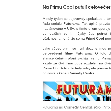
Na Primu Cool putují celovečern
Minulý týden se objevovaly spekulace o t
řadu seriálu
Futurama
. Tak úplně pravda 
naplánováno v USA, s tímto dílem operuje
do dalších zemí, nějaký čas potrvá 
však neznamená, že se na
Primě Cool
neob
Jako vůbec první se nyní dozvíte jinou po
celovečerní filmy Futurama
. O toto d
stanice četným přání vychází vstříc. Prima
každý ze čtyř filmů bude rozdělen na čtyř
Prima Cool toto dílo tedy odvysílá přesně ta
odvysílal i kanál
Comedy Central
.
Futurama na Comedy Central, zdroj:
http