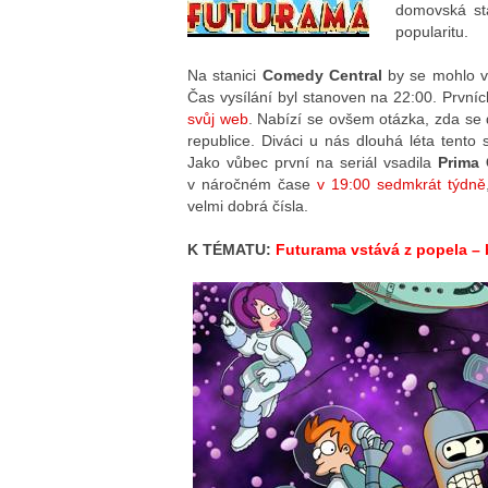
domovská s
popularitu.
Na stanici
Comedy Central
by se mohlo vy
Čas vysílání byl stanoven na 22:00. První
svůj web
. Nabízí se ovšem otázka, zda se
republice. Diváci u nás dlouhá léta tento 
Jako vůbec první na seriál vsadila
Prima 
v náročném čase
v 19:00 sedmkrát týdně
velmi dobrá čísla.
K TÉMATU:
Futurama vstává z popela – 