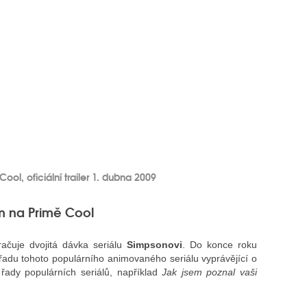
ool, oficiální trailer 1. dubna 2009
m na Primě Cool
ačuje dvojitá dávka seriálu
Simpsonovi
. Do konce roku
řadu tohoto populárního animovaného seriálu vyprávějící o
 řady populárních seriálů, například
Jak jsem poznal vaši