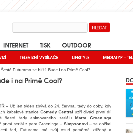
INTERNET
TISK
OUTDOOR
VIZÍ
TELEVIZNÍ VYSÍLAČE
LIFESTYLE
MEDIATYP – TEL
 Šestá Futurama se blíží. Bude i na Primě Cool?
ude i na Primě Cool?
DO
TŘ
– Už jen týden zbývá do 24. června, tedy do doby, kdy
ách kabelové stanice
Comedy Central
uzří diváci první díl
vé šesté řady animovaného seriálu
Matta Groeninga
č první seriál z pera Groeninga –
Simpsonovi
– se dočkal
aceti řad, Futurama má svůj osud poměrně ztížený a