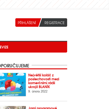
EVIZE
PORUČUJEME
Největší koláč z
poslechovosti mezi
komerčními rádii
ukrojil BLANÍK
9. února 2022
Jarní programové