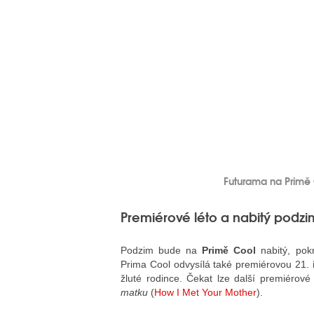
Futurama na Primě C
Premiérové léto a nabitý podzi
Podzim bude na
Primě Cool
nabitý, pokr
Prima Cool odvysílá také premiérovou 21. 
žluté rodince. Čekat lze další premiérové
matku
(
How I Met Your Mother
).