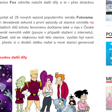
tanice
Fox
odmítla natočit další díly a to i přes diváckou
sílat až 26 nových epizod populárního seriálu
Futurama
.
ch devadesát sekund z první epizody už stanice umístila
na
 dalších dílů tohoto fenoménu dočkáme také u nás v České
seriál nemohli vidět (pouze v případě stažení z internetu).
PO
Cool
, stal se vlajkovou lodí této stanice, vysílán byl navíc
, přesto si u diváků oblibu našel a nové stanici generoval
budou další díly
ME