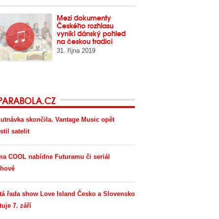
Mezi dokumenty
Českého rozhlasu
vynikl dánský pohled
na českou tradici
31. října 2019
PARABOLA.CZ
utnávka skončila. Vantage Music opět
til satelit
ma COOL nabídne Futuramu či seriál
hové
tá řada show Love Island Česko a Slovensko
tuje 7. září