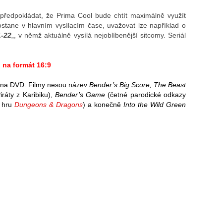
předpokládat, že Prima Cool bude chtít maximálně využít
ostane v hlavním vysílacím čase, uvažovat lze například o
-22
„, v němž aktuálně vysílá nejoblíbenější sitcomy. Seriál
u na formát 16:9
 i na DVD. Filmy nesou název
Bender’s Big Score, The Beast
ráty z Karibiku),
Bender’s Game
(četné parodické odkazy
 hru
Dungeons & Dragons
) a konečně
Into the Wild Green