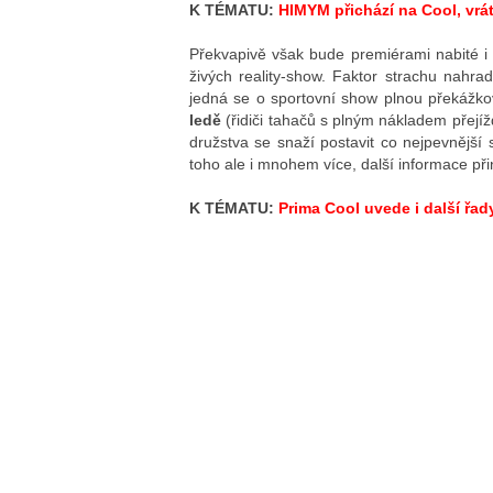
K TÉMATU:
HIMYM přichází na Cool, vrát
Překvapivě však bude premiérami nabité i 
živých reality-show. Faktor strachu nahra
jedná se o sportovní show plnou překážk
ledě
(řidiči tahačů s plným nákladem přejíž
družstva se snaží postavit co nejpevnější
toho ale i mnohem více, další informace při
K TÉMATU:
Prima Cool uvede i další řa