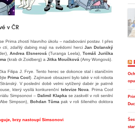
vé v ČR
se Prima zhostí hlavního úkolu – nadabování postav. I přes
 ctí, zdařilý dabing mají na svědomí herci
Jan Dolanský
der),
Andrea Elsnerová
(Turanga Leela),
Tomáš Jurička
ůma
(krab dr.Zoidberg) a
Jitka Moučková
(Amy Wongová).
íčka Filipa J. Frye. Tento herec se dokonce stal i staničním
Och
jte
Prima Cool
). Zajímavé obsazení bylo také v roli robota
opus
 Stránský. V poslední době velmi vytížený dabér je patrně
ouse, který vysílá konkurenční
televize Nova
. Prima Cool
eriálu Simpsonovi –
Dalimil Klapka
se zaskvěl v roli senilní
Pri
 Abe Simpson),
Bohdan Tůma
pak v roli šíleného doktora
Duc
nguje, brzy nastoupí Simsonovi
Šes
star