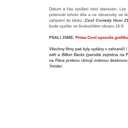
Datum a čas vysílání není stanoven. Lze 
potenciál tohoto díla a na obrazovky se d
zařazení do bloku „
Cool Comedy Hour 21
bude vysílán ve širokoúhlém obrazu 16:9.
PSALI JSME:
Prima Cool upravila grafik
Všechny filmy pak byly vydány v zahraničí
with a Billion Backs
(parodie zejména na Pi
na
Pána prstenu
rámují známou deskovou
Yonder
.