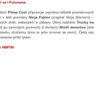
í se i Futurama
léto!
Prima Cool
připravuje zejména několik premiérových
dí v létě premiéry
Ninja Faktor
(originál
Ninja Warriors
) –
ových dráh, nebezpečí a zábavy. Úterý nabídne
Trucky na
dí po zamrzlých jezerech) či čtvrteční
Mistři demolice
(dvě
 stavbu, druhému týmu tu jeho srovnat se zemí). Čeká vás
neseme příští týden.
dy HIMYM