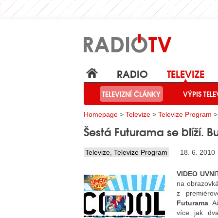
RADIO
TELEVIZE
TELEVIZNÍ ČLÁNKY
VÝPIS TELE
Homepage
>
Televize
>
Televize Program
>
Šestá Futurama se blíží. B
Televize
,
Televize Program
18. 6. 2010
VIDEO UVNI
na obrazovk
z premiéro
Futurama
. A
více jak dv