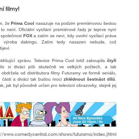
í filmy!
om, že
Prima Cool
nasazuje na podzim premiérovou šestou
to není. Oficiální vysílání premiérové řady je teprve nyní
 společnost
FOX
a zatím se neví, kdy uvolní vysílací práva
i výroba dabingu. Zatím tedy nasazen nebude, což
jeví.
těšující zprávu. Televize Prima Cool totiž zakoupila
čtyři
ílo si diváci píši skutečně ve velkých počtech, a tak
 obdržela od distributora filmy Futuramy ve formě seriálu,
i části a diváci tak budou moci
zhlédnout šestnáct dílů
.
k, jak byl původně určen pro televizní obrazovky, stejně jej
://www.comedycentral.com/shows/futurama/index.jhtml