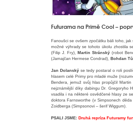
Futurama na Primě Cool – popr
Fanoušci se ovšem zpočátku báli toho, jak 
možné výhrady se tohoto úkolu zhostila se
(Filip J. Fry),
Martin Stránský
(robot Ben
(Jamajčan Hermese Condrad),
Bohdan T
Jan Dolanský
se tedy postaral o roli posl
hlasem celé Primy pro mladé muže (rozumě
Bendera, jemuž svůj hlas propůjčil Martin
nejznámější díky dabingu Dr. Gregoryho H
vsadila i na některé osvědčené hlasy ze s
doktora Farnsworthe (v Simpsonech děda
Zoidberga (Simpsonovi – šerif Wiggum).
PSALI JSME:
Druhá repríza Futuramy fu