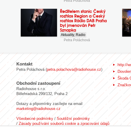
Petra Poláchová
Ředitelem stanic Český
rozhlas Region a Český
rozhlas Rádio DAB Praha
byl jmenován Petr
Sznapka
Aktuality
,
Radio
Petra Poláchová
Kontakt
http://w
Petra Poláchová (
petra.polachova@radiohouse.cz
)
Dovole
Škoda 
Obchodní zastoupení
Značkov
Radiohouse s.r.o.
Bělehradská 299/132, Praha 2
Dotazy a připomínky zasílejte na email
marketing@radiohouse.cz
Všeobecné podmínky
/
Soutěžní podmínky
/
Zásady používání souborů cookie a zpracování údajů