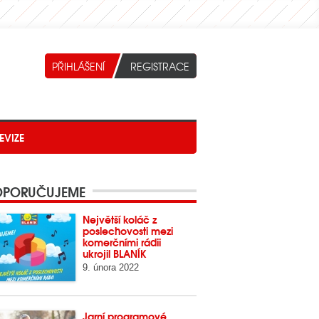
EVIZE
PORUČUJEME
Největší koláč z
poslechovosti mezi
komerčními rádii
ukrojil BLANÍK
9. února 2022
Jarní programové