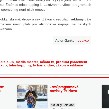
amu. Zatímco teleshopping je zakázán na všech programech
a sponzoring není nijak omezen.
robky, zbraně, drogy a sex. Zákon o
regulaci reklamy
dále
ezení navíc platí pro alkoholické nápoje, na dětských
zakázaná.
Autor článku:
redakce
dia club
,
media master
,
mňam tv
,
product placement
,
ukup
,
teleshopping
,
tv barrandov
,
zákon o reklamě
ast
Jarní programové
a
novinky TV Nova
Aktuality
,
Televize