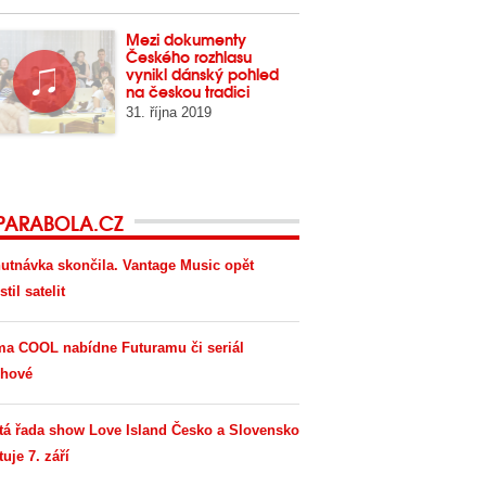
Mezi dokumenty
Českého rozhlasu
vynikl dánský pohled
na českou tradici
31. října 2019
PARABOLA.CZ
utnávka skončila. Vantage Music opět
til satelit
ma COOL nabídne Futuramu či seriál
hové
tá řada show Love Island Česko a Slovensko
tuje 7. září