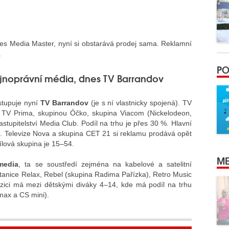
es Media Master, nyní si obstarává prodej sama. Reklamní
.
PO
jnoprávní média, dnes TV Barrandov
stupuje nyní
TV Barrandov
(je s ní vlastnicky spojená). TV
 TV Prima, skupinou Óčko, skupina Viacom (Nickelodeon,
upitelství Media Club. Podíl na trhu je přes 30 %. Hlavní
. Televize Nova a skupina CET 21 si reklamu prodává opět
ílová skupina je 15–54.
ME
media
, ta se soustředí zejména na kabelové a satelitní
 stanice Relax, Rebel (skupina Radima Pařízka), Retro Music
ozici má mezi dětskými diváky 4–14, kde má podíl na trhu
max a CS mini).