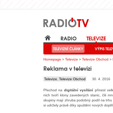
RADIO
TELEVIZE
TELEVIZNÍ ČLÁNKY
VÝPIS TELE
Homepage
>
Televize
>
Televize Obchod
> 
Reklama v televizi
Televize
,
Televize Obchod
30. 4. 2016
Přechod na
digitální vysílání
přinesl vel
nich tvoří klony zavedených stanic, čili 
skupiny mají zhruba podobný podíl na trhu
si udržely právě díky spuštění nových doplň