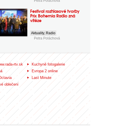
Petra Poláchová
Festival rozhlasové tvorby
Prix Bohemia Radio zná
vítěze
Aktuality
,
Radio
Petra Poláchová
ww.rada-rtv.sk
Kuchyně fotogalerie
ná
Evropa 2 online
Octavia
Last Minute
é oblečení