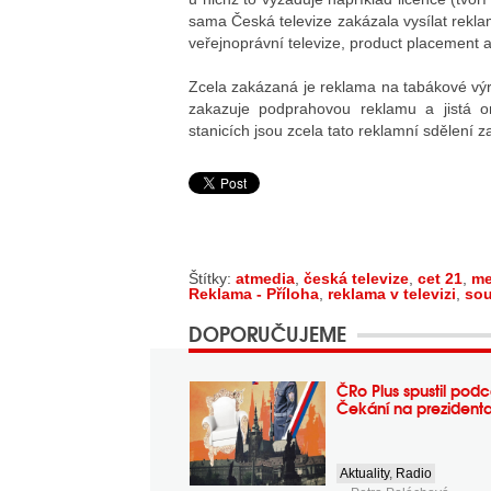
sama Česká televize zakázala vysílat rekl
veřejnoprávní televize, product placement 
Zcela zakázaná je reklama na tabákové vý
zakazuje podprahovou reklamu a jistá om
stanicích jsou zcela tato reklamní sdělení 
Štítky:
atmedia
,
česká televize
,
cet 21
,
me
Reklama - Příloha
,
reklama v televizi
,
so
DOPORUČUJEME
ČRo Plus spustil podc
Čekání na prezident
Aktuality
,
Radio