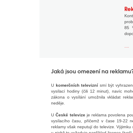
Rek
Kon
prob
85 
dopo
....
Jaká jsou omezení na reklamu
U
komerčních televizní
smí být vyhrazen
vysílací hodiny (čili 12 minut), navíc mo
zákona o vysílání umožnila vkládat rekl
neděje.
U
České televize
je reklama povolena po
vysílacího času, přičemž v čase 19-22 n
reklamy však neputují do televize. Výjimku 
u nichž to vyžaduje například licence (tvoří