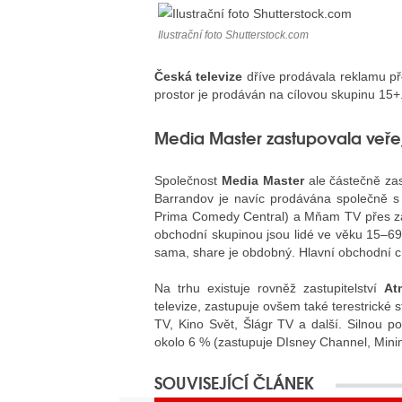
Ilustrační foto Shutterstock.com
Česká televize
dříve prodávala reklamu př
prostor je prodáván na cílovou skupinu 15+
Media Master zastupovala veře
Společnost
Media Master
ale částečně za
Barrandov je navíc prodávána společně s
Prima Comedy Central) a Mňam TV přes zast
obchodní skupinou jsou lidé ve věku 15–69
sama, share je obdobný. Hlavní obchodní c
Na trhu existuje rovněž zastupitelství
At
televize, zastupuje ovšem také terestrické
TV, Kino Svět, Šlágr TV a další. Silnou p
okolo 6 % (zastupuje DIsney Channel, Mini