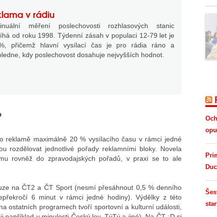
lama v rádiu
tinuální měření poslechovosti rozhlasových stanic
íhá od roku 1998. Týdenní zásah v populaci 12-79 let je
%, přičemž hlavní vysílací čas je pro rádia ráno a
ledne, kdy poslechovost dosahuje nejvyšších hodnot.
?
Och
opus
o reklamě maximálně 20 % vysílacího času v rámci jedné
hou rozdělovat jednotlivé pořady reklamními bloky. Novela
Pri
amu rovněž do zpravodajských pořadů, v praxi se to ale
Duc
uze na ČT2 a ČT Sport (nesmí přesáhnout 0,5 % denního
Šes
epřekročí 6 minut v rámci jedné hodiny). Výdělky z této
star
na ostatních programech tvoří sportovní a kulturní události,
 ji například v minulosti Český lev, TýTý a jiné). Na ČT :D si