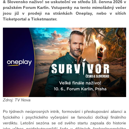
& Slovensko naživo! se uskuteční ve středu 10. června 2026 v
pražském Forum Karlín. Vstupenky na tento mimořádný večer
jsou již v prodeji na stránkách Oneplay, nebo v sítích
ALITY TELEVIZE
Ticketportal a Ticketmaster.
 TELEVIZÍ
VIZNÍ VYSÍLAČE
ALITY INTERNET
RNETOVÁ RÁDIA
RNETOVÉ STRÁNKY RÁDIÍ
RNETOVÉ STRÁNKY TV
Zdroj: TV Nova
Po týdnech neúprosných intrik, formování i přeskupování aliancí a
fyzického i psychického vyčerpání se fanoušci dočkají finálního
ALITY TISK
verdiktu. Letošní sezóna se od svého startu zapsala do historie
jako vůbec nejdiskutovanější řada v dějinách československého