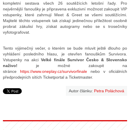
kompletní sestava všech 26 soutěžících letošní řady. Pro
nejvěrnější fanoušky je připravena exkluzivní možnost zakoupit VIP
vstupenky, které zahrnují Meet & Greet se všemi soutěžícími.
Majitelé těchto vstupenek tak získají jedinečnou příležitost osobně
probrat zákulisí hry, získat autogramy nebo se s trosečníky
vyfotografovat.
Tento výjimečný večer, o kterém se bude mluvit ještě dlouho po
vyhlášení posledního hlasu, je otevřen fanouškům Survivora.
Vstupenky na akci
Velké finále Survivor Česko & Slovensko
naživo!
je možné zakoupit na
stránce
https://www.oneplay.cz/survivorfinale
nebo v oficiálních
předprodejních sítích Ticketportal a Ticketmaster.
Autor článku:
Petra Poláchová