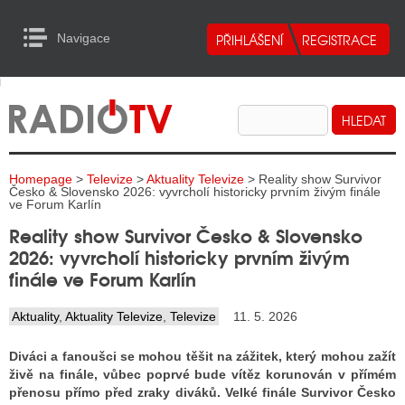
Navigace
urn to Content
Navigace
E
ALITY RADIA
ALITY TELEVIZE
Homepage
>
Televize
>
Aktuality Televize
> Reality show Survivor
ALITY INTERNET
Česko & Slovensko 2026: vyvrcholí historicky prvním živým finále
ve Forum Karlín
ALITY TISK
Reality show Survivor Česko & Slovensko
2026: vyvrcholí historicky prvním živým
finále ve Forum Karlín
ALITY RADIA
Aktuality
,
Aktuality Televize
,
Televize
11. 5. 2026
S RÁDIÍ
Diváci a fanoušci se mohou těšit na zážitek, který mohou zažít
ECHOVOST RÁDIÍ
živě na finále, vůbec poprvé bude vítěz korunován v přímém
přenosu přímo před zraky diváků. Velké finále Survivor Česko
O VYSÍLAČE