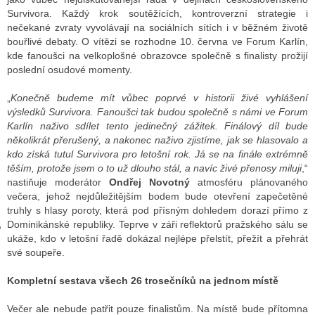
Survivora. Každý krok soutěžících, kontroverzní strategie i
nečekané zvraty vyvolávají na sociálních sítích i v běžném životě
bouřlivé debaty. O vítězi se rozhodne 10. června ve Forum Karlín,
GY
kde fanoušci na velkoplošné obrazovce společně s finalisty prožijí
poslední osudové momenty.
 SE STÁT BLOGEREM
„
Konečně budeme mít vůbec poprvé v historii živé vyhlášení
EX BLOGERA
výsledků Survivora. Fanoušci tak budou společně s námi ve Forum
Karlín naživo sdílet tento jedinečný zážitek. Finálový díl bude
několikrát přerušený, a nakonec naživo zjistíme, jak se hlasovalo a
kdo získá tutul Survivora pro letošní rok. Já se na finále extrémně
UZE
těším, protože jsem o to už dlouho stál, a navíc živé přenosy miluji
,“
nastiňuje moderátor
Ondřej Novotný
atmosféru plánovaného
X DISKUTÉRA NA RADIOTV
večera, jehož nejdůležitějším bodem bude otevření zapečetěné
truhly s hlasy poroty, která pod přísným dohledem dorazí přímo z
IV STARŠÍCH DISKUZÍ
Dominikánské republiky. Teprve v záři reflektorů pražského sálu se
ukáže, kdo v letošní řadě dokázal nejlépe přelstít, přežít a přehrát
své soupeře.
Kompletní sestava všech 26 trosečníků na jednom místě
Večer ale nebude patřit pouze finalistům. Na místě bude přítomna