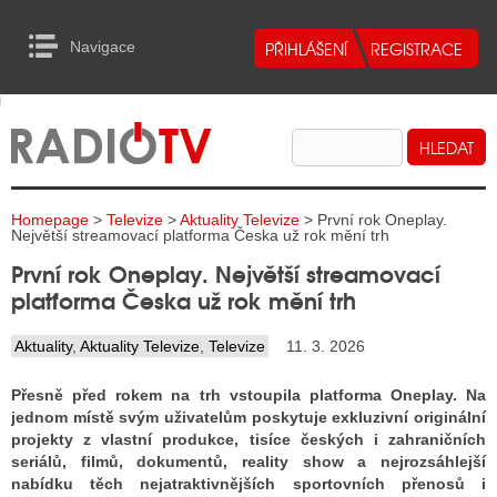
Navigace
urn to Content
Navigace
E
ALITY RADIA
ALITY TELEVIZE
Homepage
>
Televize
>
Aktuality Televize
> První rok Oneplay.
ALITY INTERNET
Největší streamovací platforma Česka už rok mění trh
První rok Oneplay. Největší streamovací
ALITY TISK
platforma Česka už rok mění trh
Aktuality
,
Aktuality Televize
,
Televize
11. 3. 2026
ALITY RADIA
Přesně před rokem na trh vstoupila platforma Oneplay. Na
S RÁDIÍ
jednom místě svým uživatelům poskytuje exkluzivní originální
projekty z vlastní produkce, tisíce českých i zahraničních
ECHOVOST RÁDIÍ
seriálů, filmů, dokumentů, reality show a nejrozsáhlejší
nabídku těch nejatraktivnějších sportovních přenosů i
O VYSÍLAČE