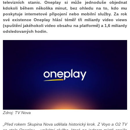
televizních stanic. Oneplay si může jednoduše objednat
kdokoli během několika minut, bez ohledu na to, kdo mu
poskytuje internetové připojení nebo mobilní služby. Za rok
ALITY TELEVIZE
své existence Oneplay hlásí téměř tři miliardy video views
(spuštění jakéhokoli video obsahu na platformě) a 1,6 miliardy
 TELEVIZÍ
odsledovaných hodin.
VIZNÍ VYSÍLAČE
ALITY INTERNET
RNETOVÁ RÁDIA
RNETOVÉ STRÁNKY RÁDIÍ
RNETOVÉ STRÁNKY TV
Zdroj: TV Nova
ALITY TISK
„Před rokem Skupina Nova udělala historický krok. Z Voyo a O2 TV