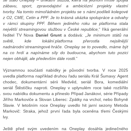
se stalo Oneplay – unikátní služba, která na jednom místě spojila
zábavu, sport, zpravodajství a ambiciózní projekty vlastní
tvorby. Na tomto mimořádném projektu se s námi podíleli kolegové
z O2, CME, Cetin a PPF. Je to krásná ukázka spolupráce a odvahy
GY
v rámci skupiny PPF. Během jediného roku se platforma stala
největší streamingovou službou v České republice,
“ říká generální
 SE STÁT BLOGEREM
ředitel TV Nova
Daniel Grunt
a dodává: „
Je minimum států na
světě, kde lokální
platforma přerostla nejsilnější
EX BLOGERA
nadnárodní
streamingové
hráče. Oneplay se to povedlo, máme být
na co hrdí a napínáme síly do budoucna, abychom tuto pozici
nejen obhájili, ale především dále rostli.
”
UZE
Významnou součástí nabídky je původní tvorba. V roce 2025
uvedla platforma například druhou řadu seriálu Král Šumavy: Agent
X DISKUTÉRA NA RADIOTV
chodec, dokumentární sérii Medvěd, seriál Bora, komediální
IV STARŠÍCH DISKUZÍ
seriál Štěstíčku naproti. Oneplay v uplynulém roce také rozšířilo
svou nabídku dokumentu a přineslo Případ Janákovi, série Případy
Jiřího Markoviče a Slovan Liberec: Zpátky na vrchol, nebo Bohyně
Slavie. V letošním roce Oneplay uvedlo hit jarní sezony Metoda
Markovič: Straka, jehož první řada byla oceněna třemi Českými
lvy.
Ještě před svým uvedením na Oneplay dosáhla jedinečného