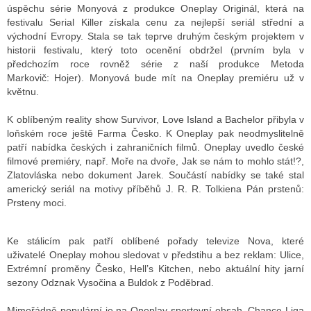
úspěchu série Monyová z produkce Oneplay Originál, která na
festivalu Serial Killer získala cenu za nejlepší seriál střední a
východní Evropy. Stala se tak teprve druhým českým projektem v
historii festivalu, který toto ocenění obdržel (prvním byla v
předchozím roce rovněž série z naší produkce Metoda
Markovič: Hojer). Monyová bude mít na Oneplay premiéru už v
květnu.
K oblíbeným reality show Survivor, Love Island a Bachelor přibyla v
loňském roce ještě Farma Česko. K Oneplay pak neodmyslitelně
patří nabídka českých i zahraničních filmů. Oneplay uvedlo české
filmové premiéry, např. Moře na dvoře, Jak se nám to mohlo stát!?,
Zlatovláska nebo dokument Jarek. Součástí nabídky se také stal
americký seriál na motivy příběhů J. R. R. Tolkiena Pán prstenů:
Prsteny moci.
Ke stálicím pak patří oblíbené pořady televize Nova, které
uživatelé Oneplay mohou sledovat v předstihu a bez reklam: Ulice,
Extrémní proměny Česko, Hell’s Kitchen, nebo aktuální hity jarní
sezony Odznak Vysočina a Buldok z Poděbrad.
Mimořádně populární je na Oneplay sportovní obsah. Chance Liga