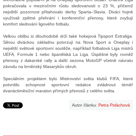
pokračovala v meziročním růstu sledovanosti o 23 %, přičemž
největší pozornost přitahovalo derby Sparta–Slavia. Diváci hojně
využívali zpětné přehrání i konferenční přenosy, které zvyšují
komfort sledování ligového fotbalu.
Velkou oblibu si dlouhodobě drží také hokejová Tipsport Extraliga.
Silnou diváckou základnu potvrzují na Nova Sport a Oneplay i
největší světové sportovní soutěže, například fotbalová Liga mistrů
UEFA, Formule 1 nebo španělská La Liga. Úspěšné byly rovněž
přenosy z dakarské rally a další sezona MotoGP včetně návratu
závodu na brněnský Masarykův okruh.
Speciálním projektem bylo Mistrovství světa klubů FIFA, které
potvrdilo schopnost sportovní redakce zvládnout téměř
dvanáctiměsíční maraton přímých přenosů z celého světa.
Autor článku:
Petra Poláchová