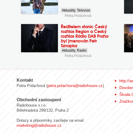
Aktuality
,
Televize
Petra Poláchová
Ředitelem stanic Český
rozhlas Region a Český
rozhlas Rádio DAB Praha
byl jmenován Petr
Sznapka
Aktuality
,
Radio
Petra Poláchová
Kontakt
http://w
Petra Poláchová (
petra.polachova@radiohouse.cz
)
Dovole
Škoda 
Obchodní zastoupení
Značkov
Radiohouse s.r.o.
Bělehradská 299/132, Praha 2
Dotazy a připomínky zasílejte na email
marketing@radiohouse.cz