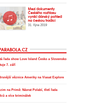
Mezi dokumenty
Českého rozhlasu
vynikl dánský pohled
na českou tradici
31. října 2019
PARABOLA.CZ
tá řada show Love Island Česko a Slovensko
tuje 7. září
drsnější věznice Ameriky na Viasat Explore
zim na Primě: Návrat Polabí, třetí řada
dců a více kriminálek