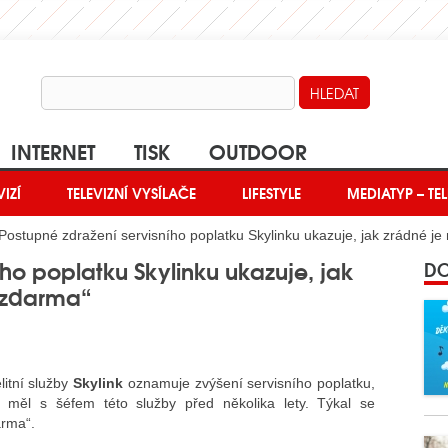
INTERNET
TISK
OUTDOOR
VIZÍ
TELEVIZNÍ VYSÍLAČE
LIFESTYLE
MEDIATYP – TEL
Postupné zdražení servisního poplatku Skylinku ukazuje, jak zrádné je
ího poplatku Skylinku ukazuje, jak
DO
 „zdarma“
litní služby
Skylink
oznamuje zvýšení servisního poplatku,
měl s šéfem této služby před několika lety. Týkal se
arma“.