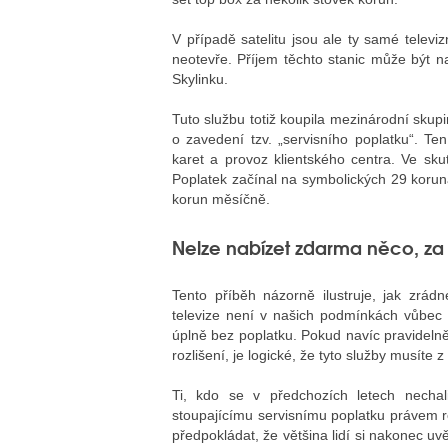
V případě satelitu jsou ale ty samé televi
neotevře. Příjem těchto stanic může být n
Skylinku.
Tuto službu totiž koupila mezinárodní skup
o zavedení tzv. „servisního poplatku“. T
karet a provoz klientského centra. Ve sk
Poplatek začínal na symbolických 29 koru
korun měsíčně.
Nelze nabízet zdarma něco, za 
Tento příběh názorně ilustruje, jak zrádn
televize není v našich podmínkách vůbec l
úplně bez poplatku. Pokud navíc pravideln
rozlišení, je logické, že tyto služby musíte z
Ti, kdo se v předchozích letech nechali
stoupajícímu servisnímu poplatku právem r
předpokládat, že většina lidí si nakonec uv