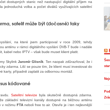
očet dostupných stanic než nastupující digitální příjem na
a jednoduchá volba a počet diváků využívajících satelitní
rma, satelit může být (dočasně) taky
ysílání, na které jsem participoval v roce 2009, tehdy
u anténu v rámci digitálního vysílání DVB-T bude i nadále
it, kabel nebo IPTV – však bude muset klient platit.
Šes
ormy Skylink
Jaromír Glisník
. Ten naopak zdůrazňoval, že i
star
icky zdarma. Liší se pouze tím, že klient musí investovat do
vé karty, případně zaplatit za odbornou montáž.
Nej
versus kódované
Pod
pravdu.
Satelitní televize
byla skutečně dostupná zdarma.
Zrá
že základní televizní kanály dostupné na běžnou anténu
né v režimu
FTA
neboli free to air. Otevře je i ten nejlevnější