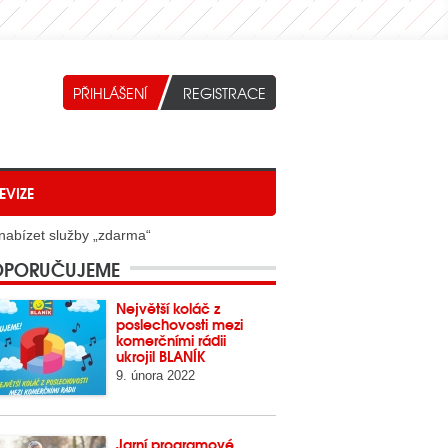
EVIZE
 nabízet služby „zdarma“
PORUČUJEME
Největší koláč z
poslechovosti mezi
komerčními rádii
ukrojil BLANÍK
9. února 2022
Jarní programové