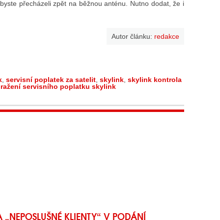
 abyste přecházeli zpět na běžnou anténu. Nutno dodat, že i
Autor článku:
redakce
k
,
servisní poplatek za satelit
,
skylink
,
skylink kontrola
ražení servisního poplatku skylink
A „NEPOSLUŠNÉ KLIENTY“ V PODÁNÍ