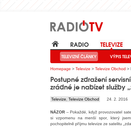
RADIO
TELEVIZE
TELEVIZNÍ ČLÁNKY
VÝPIS TELE
Homepage
>
Televize
>
Televize Obchod
> 
Postupné zdražení servisn
zrádné je nabízet služby
Televize
,
Televize Obchod
24. 2. 2016
NÁZOR
– Pokaždé, když provozovatel sate
si vzpomenu na menší spor, který jsem 
pochopitelně příjmu televize ze satelitu „zd