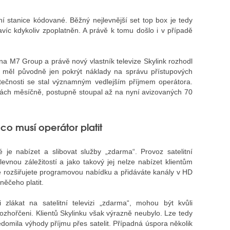
zní stanice kódované. Běžný nejlevnější set top box je tedy
avíc kdykoliv zpoplatněn. A právě k tomu došlo i v případě
ina M7 Group a právě nový vlastník televize Skylink rozhodl
en měl původně jen pokrýt náklady na správu přístupových
utečnosti se stal významným vedlejším příjmem operátora.
nách měsíčně, postupně stoupal až na nyní avizovaných 70
co musí operátor platit
é je nabízet a slibovat služby „zdarma“. Provoz satelitní
evnou záležitostí a jako takový jej nelze nabízet klientům
ě rozšiřujete programovou nabídku a přidáváte kanály v HD
 něčeho platit.
 zlákat na satelitní televizi „zdarma“, mohou být kvůli
ozhořčeni. Klientů Skylinku však výrazně neubylo. Lze tedy
ědomila výhody příjmu přes satelit. Případná úspora několik