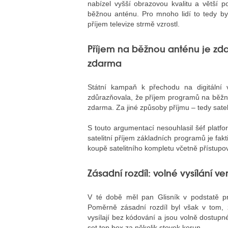
nabízel vyšší obrazovou kvalitu a větší p
běžnou anténu. Pro mnoho lidí to tedy byl
příjem televize strmě vzrostl.
Příjem na běžnou anténu je zda
zdarma
Státní kampaň k přechodu na digitální v
zdůrazňovala, že příjem programů na běžno
zdarma. Za jiné způsoby příjmu – tedy satel
S touto argumentací nesouhlasil šéf platf
satelitní příjem základních programů je fakt
koupě satelitního kompletu včetně přístupo
Zásadní rozdíl: volné vysílání 
V té době měl pan Glisník v podstatě 
Poměrně zásadní rozdíl byl však v tom, 
vysílají bez kódování a jsou volně dostup
set top box za několik stovek korun.