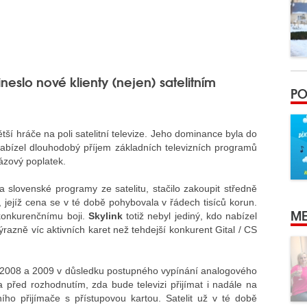
neslo nové klienty (nejen) satelitním
PO
ětší hráče na poli satelitní televize. Jeho dominance byla do
abízel dlouhodobý příjem základních televizních programů
ázový poplatek.
 a slovenské programy ze satelitu, stačilo zakoupit středně
u, jejíž cena se v té době pohybovala v řádech tisíců korun.
ME
konkurenčnímu boji.
Skylink
totiž nebyl jediný, kdo nabízel
ýrazně víc aktivních karet než tehdejší konkurent Gital / CS
h 2008 a 2009 v důsledku postupného vypínání analogového
a před rozhodnutím, zda bude televizi přijímat i nadále na
ího přijímače s přístupovou kartou. Satelit už v té době