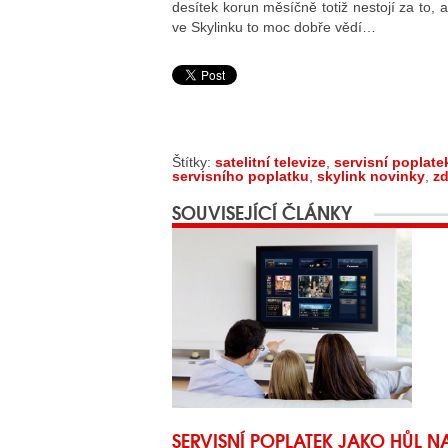
desítek korun měsíčně totiž nestojí za to,
ve Skylinku to moc dobře vědí…
Štítky:
satelitní televize
,
servisní poplate
servisního poplatku
,
skylink novinky
,
zd
SOUVISEJÍCÍ ČLÁNKY
SERVISNÍ POPLATEK JAKO HŮL N