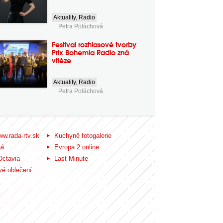
Aktuality
,
Radio
Petra Poláchová
Festival rozhlasové tvorby
Prix Bohemia Radio zná
vítěze
Aktuality
,
Radio
Petra Poláchová
ww.rada-rtv.sk
Kuchyně fotogalerie
ná
Evropa 2 online
Octavia
Last Minute
é oblečení