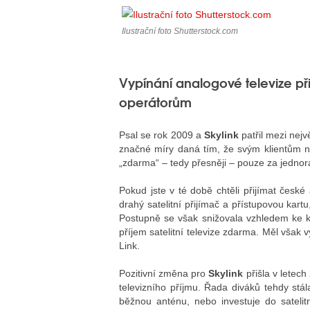
Ilustrační foto Shutterstock.com
Vypínání analogové televize při
operátorům
Psal se rok 2009 a
Skylink
patřil mezi nejv
značné míry daná tím, že svým klientům n
„zdarma“ – tedy přesněji – pouze za jednor
Pokud jste v té době chtěli přijímat české
drahý satelitní přijímač a přístupovou kart
Postupně se však snižovala vzhledem ke 
příjem satelitní televize zdarma. Měl však v
Link.
Pozitivní změna pro
Skylink
přišla v letec
televizního příjmu. Řada diváků tehdy stál
běžnou anténu, nebo investuje do satelitn