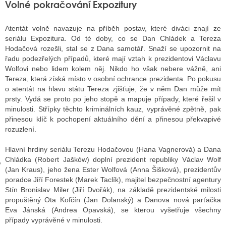
Volné pokračování Expozitury
Atentát volně navazuje na příběh postav, které diváci znají ze
GY
seriálu Expozitura. Od té doby, co se Dan Chládek a Tereza
Hodačová rozešli, stal se z Dana samotář. Snaží se upozornit na
 SE STÁT BLOGEREM
řadu podezřelých případů, které mají vztah k prezidentovi Václavu
Wolfovi nebo lidem kolem něj. Nikdo ho však nebere vážně, ani
EX BLOGERA
Tereza, která získá místo v osobní ochrance prezidenta. Po pokusu
o atentát na hlavu státu Tereza zjišťuje, že v něm Dan může mít
prsty. Vydá se proto po jeho stopě a mapuje případy, které řešil v
minulosti. Střípky těchto kriminálních kauz, vyprávěné zpětně, pak
UZE
přinesou klíč k pochopení aktuálního dění a přinesou překvapivé
rozuzlení.
X DISKUTÉRA NA RADIOTV
Hlavní hrdiny seriálu Terezu Hodačovou (Hana Vagnerová) a Dana
IV STARŠÍCH DISKUZÍ
Chládka (Robert Jašków) doplní prezident republiky Václav Wolf
(Jan Kraus), jeho žena Ester Wolfová (Anna Šišková), prezidentův
poradce Jiří Forestek (Marek Taclík), majitel bezpečnostní agentury
Stín Bronislav Miler (Jiří Dvořák), na základě prezidentské milosti
propuštěný Ota Kofčín (Jan Dolanský) a Danova nová parťačka
Eva Jánská (Andrea Opavská), se kterou vyšetřuje všechny
případy vyprávěné v minulosti.