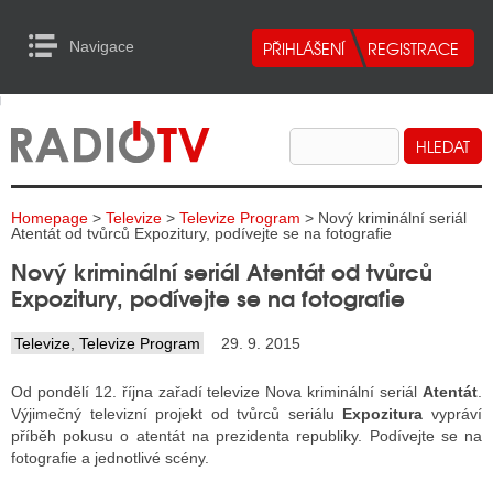
Navigace
urn to Content
Navigace
E
ALITY RADIA
ALITY TELEVIZE
Homepage
>
Televize
>
Televize Program
> Nový kriminální seriál
ALITY INTERNET
Atentát od tvůrců Expozitury, podívejte se na fotografie
Nový kriminální seriál Atentát od tvůrců
ALITY TISK
Expozitury, podívejte se na fotografie
Televize
,
Televize Program
29. 9. 2015
ALITY RADIA
Od pondělí 12. října zařadí televize Nova kriminální seriál
Atentát
.
S RÁDIÍ
Výjimečný televizní projekt od tvůrců seriálu
Expozitura
vypráví
příběh pokusu o atentát na prezidenta republiky. Podívejte se na
ECHOVOST RÁDIÍ
fotografie a jednotlivé scény.
O VYSÍLAČE