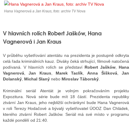
Hana Vagnerová a Jan Kraus, foto: archiv TV Nova
ALITY TELEVIZE
 TELEVIZÍ
V hlavních rolích Robert Jašków, Hana
Vagnerová i Jan Kraus
VIZNÍ VYSÍLAČE
V průběhu vyšetřování atentátu na prezidenta je postupně odkryta
celá řada kriminálních kauz. Diváky čeká strhující, filmově natočená
ALITY INTERNET
podívaná. V hlavních rolích se představí
Robert Jašków
,
Hana
Vagnerová
,
Jan Kraus
,
Marek Taclík
,
Anna Šišková
,
Jan
RNETOVÁ RÁDIA
Dolanský
,
Michal Slaný
nebo
Miroslav Táborský
.
RNETOVÉ STRÁNKY RÁDIÍ
Kriminální seriál Atentát je volným pokračováním projektu
Expozitura. Nová série bude mít 18 částí. Prezidenta republiky
RNETOVÉ STRÁNKY TV
ztvární Jan Kraus, jeho nejbližší ochránkyní bude Hana Vagnerová
v roli Terezy Hodačové a bývalý vyšetřovatel ÚOOZ Dan Chládek,
kterého ztvární Robert Jašków. Seriál má své místo v programu
každé pondělí od 21:40.
ALITY TISK