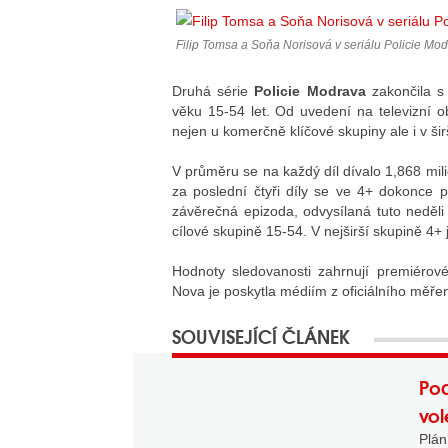
Filip Tomsa a Soňa Norisová v seriálu Policie Mod
Druhá série
Policie Modrava
zakončila s
věku 15-54 let. Od uvedení na televizní ob
nejen u komerčně klíčové skupiny ale i v ši
V průměru se na každý díl dívalo 1,868 mil
za poslední čtyři díly se ve 4+ dokonce p
závěrečná epizoda, odvysílaná tuto neděli
cílové skupině 15-54. V nejširší skupině 4+ 
Hodnoty sledovanosti zahrnují premiérové 
Nova je poskytla médiím z oficiálního měře
Pod
vol
Plán