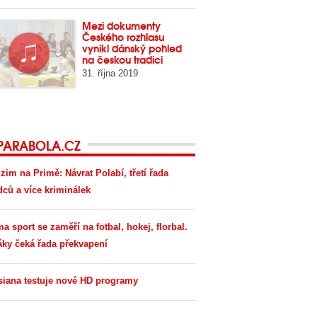
Mezi dokumenty
Českého rozhlasu
vynikl dánský pohled
na českou tradici
31. října 2019
PARABOLA.CZ
zim na Primě: Návrat Polabí, třetí řada
dců a více kriminálek
ma sport se zaměří na fotbal, hokej, florbal.
áky čeká řada překvapení
siana testuje nové HD programy