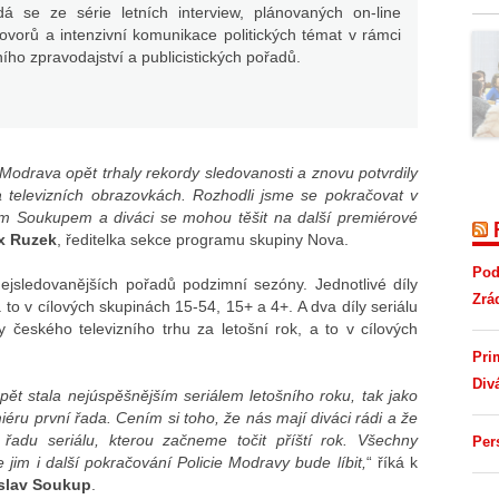
dá se ze série letních interview, plánovaných on-line
ovorů a intenzivní komunikace politických témat v rámci
ího zpravodajství a publicistických pořadů.
 Modrava opět trhaly rekordy sledovanosti a znovu potvrdily
a televizních obrazovkách. Rozhodli jsme se pokračovat v
em Soukupem a diváci se mohou těšit na další premiérové
x Ruzek
, ředitelka sekce programu skupiny Nova.
Pod
ejsledovanějších pořadů podzimní sezóny. Jednotlivé díly
Zrá
 to v cílových skupinách 15-54, 15+ a 4+. A dva díly seriálu
 českého televizního trhu za letošní rok, a to v cílových
Pri
Div
ět stala nejúspěšnějším seriálem letošního roku, tak jako
éru první řada. Cením si toho, že nás mají diváci rádi a že
 řadu seriálu, kterou začneme točit příští rok. Všechny
Per
jim i další pokračování Policie Modravy bude líbit,
“ říká k
slav Soukup
.