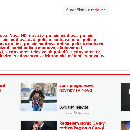
Autor článku:
redakce
ova
,
Nova HD
,
nova tv
,
policie modrava
,
policie
licie modrava dvd
,
policie modrava herci
,
policie
ava on line
,
policie modrava online
,
policie modrava
pizod
,
seriál policie modrava
,
sledovanost
,
zí
,
sledovanost televizních pořadů
,
sledovanost tv
,
elevizní sledovanost - elektronické měření
,
tv nova
,
tv
ast
Jarní programové
a
novinky TV Nova
Aktuality
,
Televize
Petra Poláchová
Ředitelem stanic Český
rozhlas Region a Český