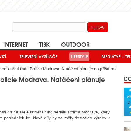
INTERNET
TISK
OUTDOOR
VIZÍ
TELEVIZNÍ VYSÍLAČE
LIFESTYLE
MEDIATYP – TEL
rdila třetí řadu Policie Modrava. Natáčení plánuje na příští rok
 Policie Modrava. Natáčení plánuje
DO
sti druhé série kriminálního seriálu Policie Modrava, který
m posledních let. Nové díly by se měly dostat do výroby v