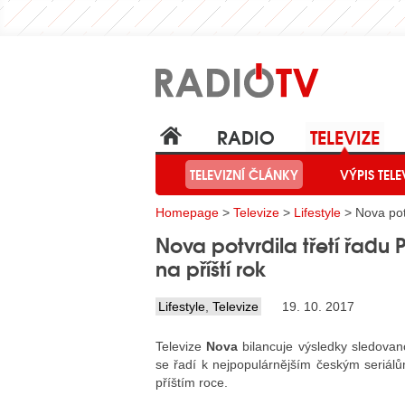
RADIO
TELEVIZE
TELEVIZNÍ ČLÁNKY
VÝPIS TELE
Homepage
>
Televize
>
Lifestyle
> Nova potv
Nova potvrdila třetí řadu
na příští rok
Lifestyle
,
Televize
19. 10. 2017
Televize
Nova
bilancuje výsledky sledovano
se řadí k nejpopulárnějším českým seriálů
příštím roce.