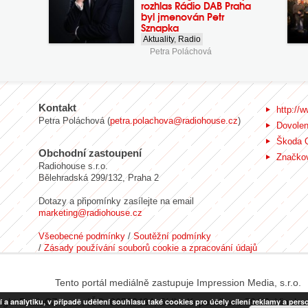
rozhlas Rádio DAB Praha
byl jmenován Petr
Sznapka
Aktuality
,
Radio
Petra Poláchová
Kontakt
http://w
Petra Poláchová (
petra.polachova@radiohouse.cz
)
Dovole
Škoda 
Obchodní zastoupení
Značkov
Radiohouse s.r.o.
Bělehradská 299/132, Praha 2
Dotazy a připomínky zasílejte na email
marketing@radiohouse.cz
Všeobecné podmínky
/
Soutěžní podmínky
/
Zásady používání souborů cookie a zpracování údajů
Tento portál mediálně zastupuje Impression Media, s.r.o.
nalytiku, v případě udělení souhlasu také cookies pro účely cílení reklamy a person
ight RadiaCZ s.r.o., IČO: 06533434, Sídlo: Koperníkova 794/6, Vinohr