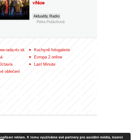
vítěze
Aktuality
,
Radio
Petra Poláchová
ww.rada-rtv.sk
Kuchyně fotogalerie
ná
Evropa 2 online
Octavia
Last Minute
é oblečení
alizaci reklam. K tomu využíváme své partnery pro sociální média, inzerci
ady, 120 00 Praha 2