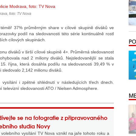
rava, foto: TV Nova
 téměř 37% průměrným share v cílové skupině diváků ve
razovky podíl na sledovanosti této série kontinuálně rostl
PO
rších cílových skupinách.
ionu diváků v širší cílové skupině 4+. Průměrná sledovanost
ohybovala nad 2 miliony diváků. Nejsledovanější se stala
 15. října, která dosáhla podílu na sledovanosti 39,49 % v
ji sledovalo 2,142 milionu diváků.
vysílání i zpětné shlédnutí v následujících třech dnech.
ní televizní sledovanosti ATO / Nielsen Admosphere.
ME
ívejte se na fotografie z připravovaného
ebního studia Novy
 volebního vysílání TV Nova vznikl na jaře tohoto roku a