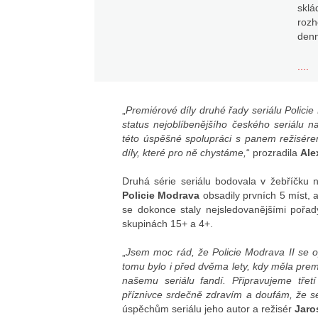
sklá
rozh
denn
....
„
Premiérové díly druhé řady seriálu Policie
status nejoblíbenějšího českého seriálu n
této úspěšné spolupráci s panem režisér
díly, které pro ně chystáme,
“ prozradila
Ale
Druhá série seriálu bodovala v žebříčku n
Policie Modrava
obsadily prvních 5 míst, a
se dokonce staly nejsledovanějšími pořady
skupinách 15+ a 4+.
„
Jsem moc rád, že Policie Modrava II se op
tomu bylo i před dvěma lety, kdy měla premi
našemu seriálu fandí. Připravujeme třetí
příznivce srdečně zdravím a doufám, že se 
úspěchům seriálu jeho autor a režisér
Jaro