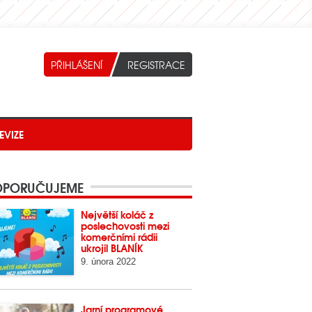
EVIZE
PORUČUJEME
Největší koláč z
poslechovosti mezi
komerčními rádii
ukrojil BLANÍK
9. února 2022
Jarní programové