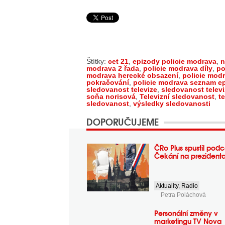
Štítky:
cet 21
,
epizody policie modrava
,
n
modrava 2 řada
,
policie modrava díly
,
po
modrava herecké obsazení
,
policie modr
pokračování
,
policie modrava seznam e
sledovanost televize
,
sledovanost televi
soňa norisová
,
Televizní sledovanost
,
t
sledovanost
,
výsledky sledovanosti
DOPORUČUJEME
ČRo Plus spustil podc
Čekání na prezident
Aktuality
,
Radio
Petra Poláchová
Personální změny v
marketingu TV Nova