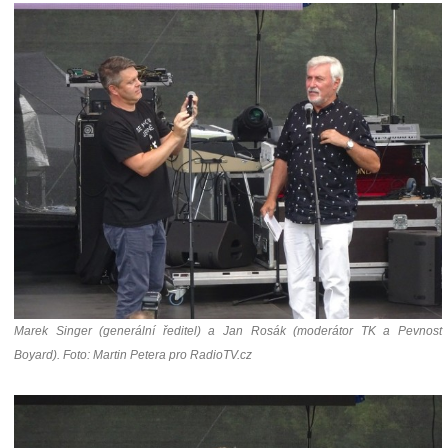
Marek Singer (generální ředitel) a Jan Rosák (moderátor TK a Pevnost
Boyard). Foto: Martin Petera pro RadioTV.cz