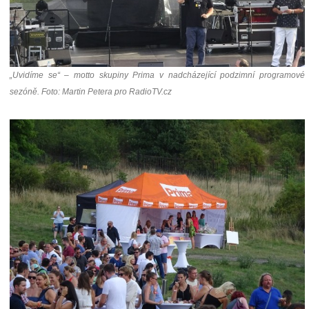
„Uvidíme se“ – motto skupiny Prima v nadcházející podzimní programové
sezóně. Foto: Martin Petera pro RadioTV.cz