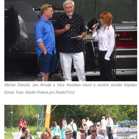
Michal Dlouhý, Jan Rosák a Vica Kerekes mluví o novém seriálu Kapitán
Exner. Foto: Martin Petera pro RadioTV.cz