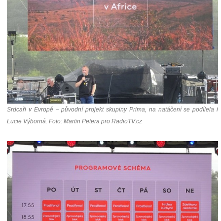
Srdcaři v Evropě – původní projekt skupiny Prima, na natáčení se podílela i
Lucie Výborná. Foto: Martin Petera pro RadioTV.cz