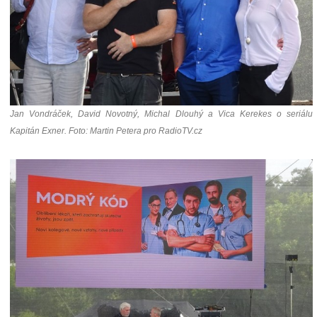
Jan Vondráček, David Novotný, Michal Dlouhý a Vica Kerekes o seriálu
Kapitán Exner. Foto: Martin Petera pro RadioTV.cz