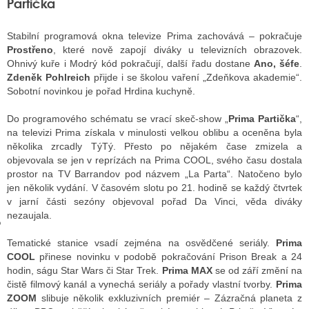
Partička
Stabilní programová okna televize Prima zachovává – pokračuje
GY
Prostřeno
, které nově zapojí diváky u televizních obrazovek.
Ohnivý kuře i Modrý kód pokračují, další řadu dostane
Ano, šéfe
.
 SE STÁT BLOGEREM
Zdeněk Pohlreich
přijde i se školou vaření „Zdeňkova akademie“.
Sobotní novinkou je pořad Hrdina kuchyně.
EX BLOGERA
Do programového schématu se vrací skeč-show „
Prima Partička
“,
na televizi Prima získala v minulosti velkou oblibu a oceněna byla
několika zrcadly TýTý. Přesto po nějakém čase zmizela a
UZE
objevovala se jen v reprízách na Prima COOL, svého času dostala
prostor na TV Barrandov pod názvem „La Parta“. Natočeno bylo
X DISKUTÉRA NA RADIOTV
jen několik vydání. V časovém slotu po 21. hodině se každý čtvrtek
v jarní části sezóny objevoval pořad Da Vinci, věda diváky
IV STARŠÍCH DISKUZÍ
nezaujala.
Tematické stanice vsadí zejména na osvědčené seriály.
Prima
COOL
přinese novinku v podobě pokračování Prison Break a 24
hodin, ságu Star Wars či Star Trek.
Prima MAX
se od září změní na
čistě filmový kanál a vynechá seriály a pořady vlastní tvorby.
Prima
ZOOM
slibuje několik exkluzivních premiér – Zázračná planeta z