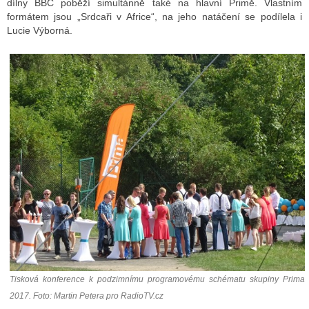
dílny BBC poběží simultánně také na hlavní Primě. Vlastním
formátem jsou „Srdcaři v Africe“, na jeho natáčení se podílela i
Lucie Výborná.
Tisková konference k podzimnímu programovému schématu skupiny Prima
2017. Foto: Martin Petera pro RadioTV.cz