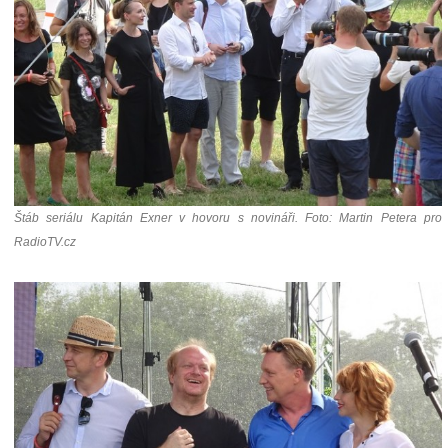
Štáb seriálu Kapitán Exner v hovoru s novináři. Foto: Martin Petera pro
RadioTV.cz