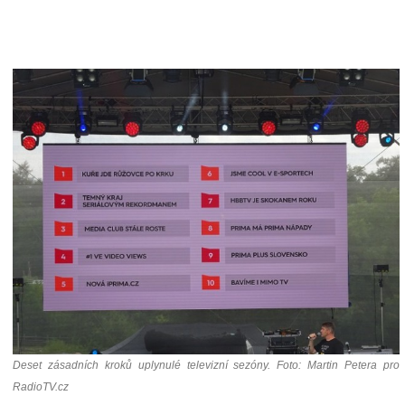
Deset zásadních kroků uplynulé televizní sezóny. Foto: Martin Petera pro
RadioTV.cz