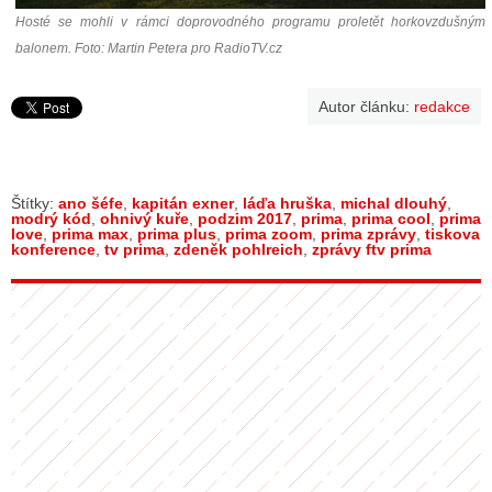
Hosté se mohli v rámci doprovodného programu proletět horkovzdušným
balonem. Foto: Martin Petera pro RadioTV.cz
Autor článku:
redakce
Štítky:
ano šéfe
,
kapitán exner
,
láďa hruška
,
michal dlouhý
,
modrý kód
,
ohnivý kuře
,
podzim 2017
,
prima
,
prima cool
,
prima
love
,
prima max
,
prima plus
,
prima zoom
,
prima zprávy
,
tiskova
konference
,
tv prima
,
zdeněk pohlreich
,
zprávy ftv prima