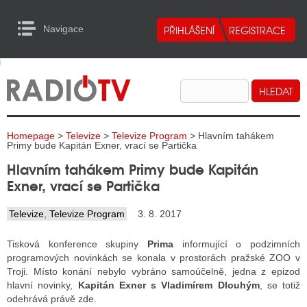
Navigace
urn to Content
Navigace
E
ALITY RADIA
ALITY TELEVIZE
Homepage
>
Televize
>
Televize Program
> Hlavním tahákem
ALITY INTERNET
Primy bude Kapitán Exner, vrací se Partička
Hlavním tahákem Primy bude Kapitán
ALITY TISK
Exner, vrací se Partička
Televize
,
Televize Program
3. 8. 2017
ALITY RADIA
Tisková konference skupiny
Prima
informující o podzimních
S RÁDIÍ
programových novinkách se konala v prostorách pražské ZOO v
Troji. Místo konání nebylo vybráno samoúčelně, jedna z epizod
ECHOVOST RÁDIÍ
hlavní novinky,
Kapitán Exner s Vladimírem Dlouhým
, se totiž
odehrává právě zde.
O VYSÍLAČE