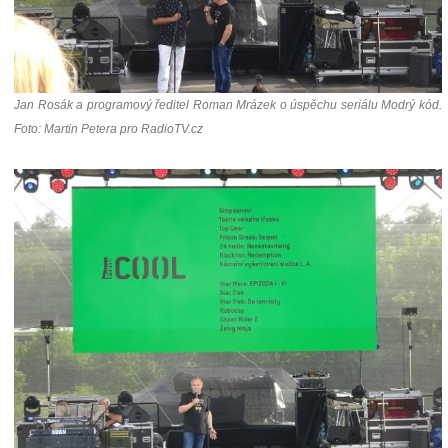
Jan Rosák a programový ředitel Roman Mrázek o úspěchu seriálu Modrý kód.
Foto: Martin Petera pro RadioTV.cz