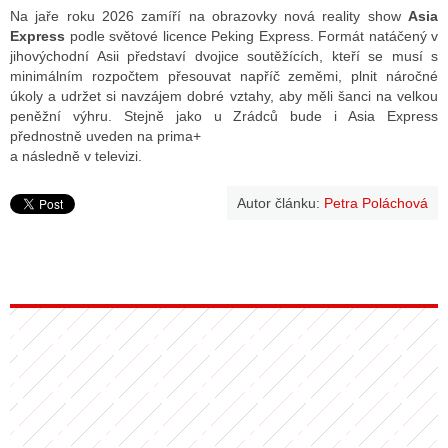
Na jaře roku 2026 zamíří na obrazovky nová reality show
Asia
Express
podle světové licence Peking Express. Formát natáčený v
jihovýchodní Asii představí dvojice soutěžících, kteří se musí s
minimálním rozpočtem přesouvat napříč zeměmi, plnit náročné
úkoly a udržet si navzájem dobré vztahy, aby měli šanci na velkou
peněžní výhru. Stejně jako u Zrádců bude i Asia Express
přednostně uveden na prima+
a následně v televizi.
Autor článku:
Petra Poláchová