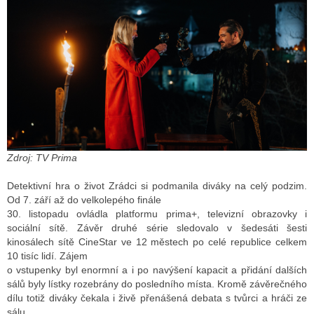
ALITY TELEVIZE
 TELEVIZÍ
VIZNÍ VYSÍLAČE
ALITY INTERNET
Zdroj: TV Prima
RNETOVÁ RÁDIA
Detektivní hra o život Zrádci si podmanila diváky na celý podzim.
Od 7. září až do velkolepého finále
RNETOVÉ STRÁNKY RÁDIÍ
30. listopadu ovládla platformu prima+, televizní obrazovky i
sociální sítě. Závěr druhé série sledovalo v šedesáti šesti
RNETOVÉ STRÁNKY TV
kinosálech sítě CineStar ve 12 městech po celé republice celkem
10 tisíc lidí. Zájem
o vstupenky byl enormní a i po navýšení kapacit a přidání dalších
sálů byly lístky rozebrány do posledního místa. Kromě závěrečného
ALITY TISK
dílu totiž diváky čekala i živě přenášená debata s tvůrci a hráči ze
sálu