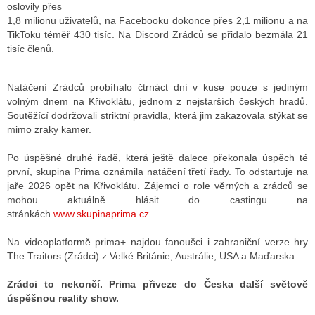
oslovily přes
1,8 milionu uživatelů, na Facebooku dokonce přes 2,1 milionu a na
TikToku téměř 430 tisíc. Na Discord Zrádců se přidalo bezmála 21
tisíc členů.
Natáčení Zrádců probíhalo čtrnáct dní v kuse pouze s jediným
volným dnem na Křivoklátu, jednom z nejstarších českých hradů.
Soutěžící dodržovali striktní pravidla, která jim zakazovala stýkat se
mimo zraky kamer.
Po úspěšné druhé řadě, která ještě dalece překonala úspěch té
první, skupina Prima oznámila natáčení třetí řady. To odstartuje na
jaře 2026 opět na Křivoklátu. Zájemci o role věrných a zrádců se
mohou aktuálně hlásit do castingu na
stránkách
www.skupinaprima.cz
.
Na videoplatformě prima+ najdou fanoušci i zahraniční verze hry
The Traitors (Zrádci) z Velké Británie, Austrálie, USA a Maďarska.
Zrádci to nekončí. Prima přiveze do Česka další světově
úspěšnou reality show.