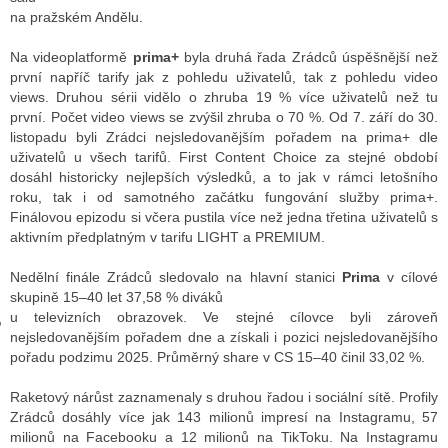
na pražském Andělu.
Na videoplatformě
prima+
byla druhá řada Zrádců úspěšnější než
GY
první napříč tarify jak z pohledu uživatelů, tak z pohledu video
views. Druhou sérii vidělo o zhruba 19 % více uživatelů než tu
 SE STÁT BLOGEREM
první. Počet video views se zvýšil zhruba o 70 %. Od 7. září do 30.
listopadu byli Zrádci nejsledovanějším pořadem na prima+ dle
EX BLOGERA
uživatelů u všech tarifů. First Content Choice za stejné období
dosáhl historicky nejlepších výsledků, a to jak v rámci letošního
roku, tak i od samotného začátku fungování služby prima+.
Finálovou epizodu si včera pustila více než jedna třetina uživatelů s
UZE
aktivním předplatným v tarifu LIGHT a PREMIUM.
X DISKUTÉRA NA RADIOTV
Nedělní finále Zrádců sledovalo na hlavní stanici
Prima
v cílové
skupině 15–40 let 37,58 % diváků
IV STARŠÍCH DISKUZÍ
u televizních obrazovek. Ve stejné cílovce byli zároveň
nejsledovanějším pořadem dne a získali i pozici nejsledovanějšího
pořadu podzimu 2025. Průměrný share v CS 15–40 činil 33,02 %.
Raketový nárůst zaznamenaly s druhou řadou i sociální sítě. Profily
Zrádců dosáhly více jak 143 milionů impresí na Instagramu, 57
milionů na Facebooku a 12 milionů na TikToku. Na Instagramu