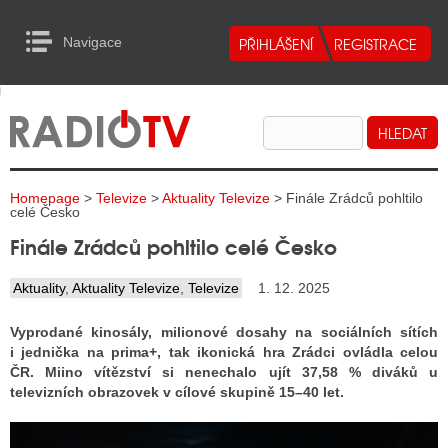
Navigace
urn to Content
Navigace
E
ALITY RADIA
ALITY TELEVIZE
Homepage
>
Televize
>
Aktuality Televize
> Finále Zrádců pohltilo
ALITY INTERNET
celé Česko
Finále Zrádců pohltilo celé Česko
ALITY TISK
Aktuality
,
Aktuality Televize
,
Televize
1. 12. 2025
ALITY RADIA
Vyprodané kinosály, milionové dosahy na sociálních sítích
i jednička na prima+, tak ikonická hra Zrádci ovládla celou
S RÁDIÍ
ČR.
Miino vítězství si nenechalo ujít 37,58 % diváků u
televizních obrazovek v cílové skupině 15–40 let.
ECHOVOST RÁDIÍ
O VYSÍLAČE