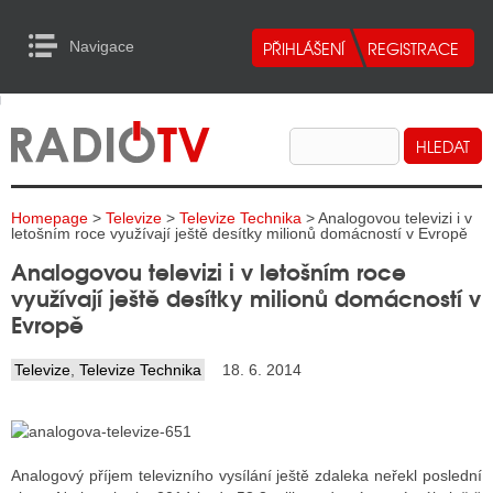
Navigace
urn to Content
Navigace
E
ALITY RADIA
ALITY TELEVIZE
Homepage
>
Televize
>
Televize Technika
> Analogovou televizi i v
ALITY INTERNET
letošním roce využívají ještě desítky milionů domácností v Evropě
Analogovou televizi i v letošním roce
ALITY TISK
využívají ještě desítky milionů domácností v
Evropě
ALITY RADIA
Televize
,
Televize Technika
18. 6. 2014
S RÁDIÍ
ECHOVOST RÁDIÍ
Analogový příjem televizního vysílání ještě zdaleka neřekl poslední
O VYSÍLAČE