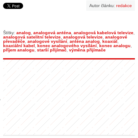
Autor článku:
redakce
GY
Štítky:
analog
,
analogová anténa
,
analogová kabelová televize
,
 SE STÁT BLOGEREM
analogová satelitní televize
,
analogová televize
,
analogové
převaděče
,
analogové vysílání
,
anténa analog
,
koaxiál
,
EX BLOGERA
koaxiální kabel
,
konec analogového vysílání
,
konec analogu
,
příjem analogu
,
starší přijímač
,
výměna přijímače
UZE
X DISKUTÉRA NA RADIOTV
IV STARŠÍCH DISKUZÍ