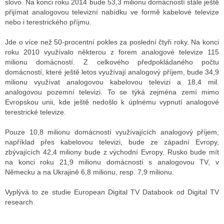
slovo. Na konci roku 2014 bude 53,3 milionu domácností stále ještě
přijímat analogovou televizní nabídku ve formě kabelové televize
nebo i terestrického příjmu.
ALITY TELEVIZE
Jde o více než 50-procentní pokles za poslední čtyři roky. Na konci
 TELEVIZÍ
roku 2010 využívalo některou z forem analogové televize 115
milionu domácností. Z celkového předpokládaného počtu
VIZNÍ VYSÍLAČE
domácností, které ještě letos využívají analogový příjem, bude 34,9
milionu využívat analogovou kabelovou televizi a 18,4 mil.
analogovou pozemní televizi. To se týká zejména zemí mimo
Evropskou unii, kde ještě nedošlo k úplnému vypnutí analogové
ALITY INTERNET
terestrické televize.
RNETOVÁ RÁDIA
Pouze 10,8 milionu domácností využívajících analogový příjem,
například přes kabelovou televizi, bude ze západní Evropy,
RNETOVÉ STRÁNKY RÁDIÍ
zbývajících 42,4 miliony bude z východní Evropy. Rusko bude mít
na konci roku 21,9 milionu domácností s analogovou TV, v
RNETOVÉ STRÁNKY TV
Německu a na Ukrajině 6,8 milionu, resp. 7,9 milionu.
Vyplývá to ze studie European Digital TV Databook od Digital TV
research.
ALITY TISK