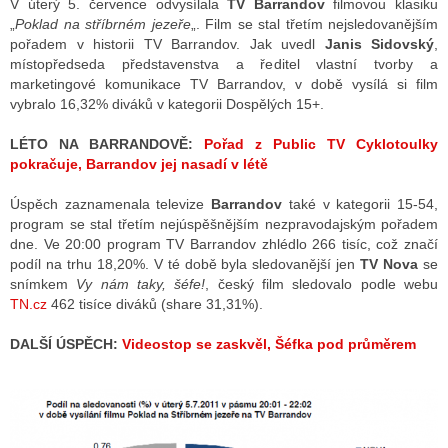
V úterý 5. července odvysílala
TV Barrandov
filmovou klasiku
„
Poklad na stříbrném jezeře
„. Film se stal třetím nejsledovanějším
pořadem v historii TV Barrandov. Jak uvedl
Janis Sidovský
,
místopředseda představenstva a ředitel vlastní tvorby a
ALITY TELEVIZE
marketingové komunikace TV Barrandov, v době vysílá si film
 TELEVIZÍ
vybralo 16,32% diváků v kategorii Dospělých 15+.
VIZNÍ VYSÍLAČE
LÉTO NA BARRANDOVĚ:
Pořad z Public TV Cyklotoulky
pokračuje, Barrandov jej nasadí v létě
Úspěch zaznamenala televize
Barrandov
také v kategorii 15-54,
ALITY INTERNET
program se stal třetím nejúspěšnějším nezpravodajským pořadem
dne. Ve 20:00 program TV Barrandov zhlédlo 266 tisíc, což značí
RNETOVÁ RÁDIA
podíl na trhu 18,20%. V té době byla sledovanější jen
TV Nova
se
snímkem
Vy nám taky, šéfe!
, český film sledovalo podle webu
RNETOVÉ STRÁNKY RÁDIÍ
TN.cz
462 tisíce diváků (share 31,31%).
RNETOVÉ STRÁNKY TV
DALŠÍ ÚSPĚCH:
Videostop se zaskvěl, Šéfka pod průměrem
ALITY TISK