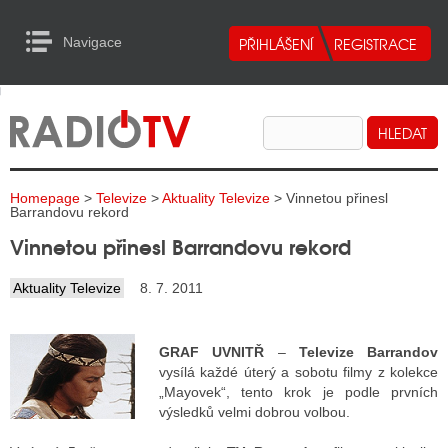
Navigace
urn to Content
Navigace
E
ALITY RADIA
ALITY TELEVIZE
Homepage
>
Televize
>
Aktuality Televize
> Vinnetou přinesl
ALITY INTERNET
Barrandovu rekord
Vinnetou přinesl Barrandovu rekord
ALITY TISK
Aktuality Televize
8. 7. 2011
ALITY RADIA
GRAF UVNITŘ
–
Televize Barrandov
S RÁDIÍ
vysílá každé úterý a sobotu filmy z kolekce
„Mayovek“, tento krok je podle prvních
ECHOVOST RÁDIÍ
výsledků velmi dobrou volbou.
O VYSÍLAČE