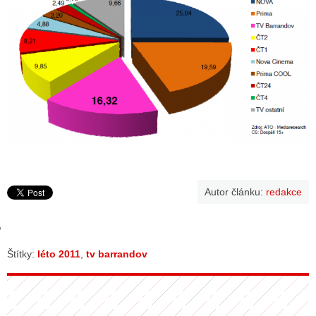
GY
 SE STÁT BLOGEREM
EX BLOGERA
UZE
X DISKUTÉRA NA RADIOTV
Autor článku:
redakce
IV STARŠÍCH DISKUZÍ
Štítky:
léto 2011
,
tv barrandov