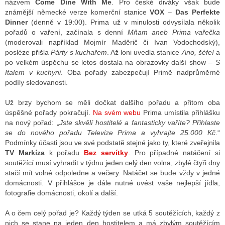
názvem
Come Dine With Me
. Pro české diváky však bude
známější německé verze komerční stanice
VOX
–
Das Perfekte
Dinner
(denně v 19:00). Prima už v minulosti odvysílala několik
pořadů o vaření, začínala s denní
Mňam aneb Prima vařečka
ALITY TELEVIZE
(moderovali například Mojmír Maděrič či Ivan Vodochodský),
 TELEVIZÍ
posléze přišla
Párty s kuchařem
. Až loni uvedla stanice
Ano, šéfe!
a
po velkém úspěchu se letos dostala na obrazovky další show –
S
VIZNÍ VYSÍLAČE
Italem v kuchyni
. Oba pořady zabezpečují Primě nadprůměrné
podíly sledovanosti.
Už brzy bychom se měli dočkat dalšího pořadu a přitom oba
ALITY INTERNET
úspěšné pořady pokračují.
Na svém webu
Prima umístila přihlášku
na nový pořad: „
Jste skvělí hostitelé a fantasticky vaříte? Přihlaste
RNETOVÁ RÁDIA
se do nového pořadu Televize Prima a vyhrajte 25.000 Kč
.“
Podmínky účasti jsou ve své podstatě stejné jako ty, které zveřejnila
RNETOVÉ STRÁNKY RÁDIÍ
TV Markíza
k pořadu
Bez servítky
. Pro případné natáčení si
soutěžící musí vyhradit v týdnu jeden celý den volna, zbylé čtyři dny
RNETOVÉ STRÁNKY TV
stačí mít volné odpoledne a večery. Natáčet se bude vždy v jedné
domácnosti. V přihlášce je dále nutné uvést vaše nejlepší jídla,
fotografie domácnosti, okolí a další.
ALITY TISK
A o čem celý pořad je? Každý týden se utká 5 soutěžících, každý z
nich se stane na jeden den hostitelem a má zbylým soutěžícím