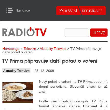
Navigace
urn to Content
Navigace
E
ALITY RADIA
ALITY TELEVIZE
Homepage
>
Televize
>
Aktuality Televize
> TV Prima připravuje
ALITY INTERNET
další pořad o vaření
TV Prima připravuje další pořad o vaření
ALITY TISK
Aktuality Televize
23. 12. 2009
ALITY RADIA
Nový pořad o vaření na
TV Prima
bude mít
denní periodicitu. Slovenští diváci jej už
S RÁDIÍ
znají.
ECHOVOST RÁDIÍ
Podle všech indicií zakoupila TV Prima
formát anglické stanice
Channel 4
s
O VYSÍLAČE