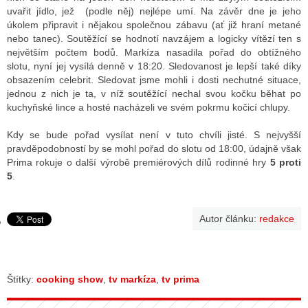
uvařit jídlo, jež (podle něj) nejlépe umí. Na závěr dne je jeho
úkolem připravit i nějakou společnou zábavu (ať již hraní metané
nebo tanec). Soutěžící se hodnotí navzájem a logicky vítězí ten s
GY
největším počtem bodů. Markíza nasadila pořad do obtížného
slotu, nyní jej vysílá denně v 18:20. Sledovanost je lepší také díky
 SE STÁT BLOGEREM
obsazením celebrit. Sledovat jsme mohli i dosti nechutné situace,
jednou z nich je ta, v níž soutěžící nechal svou kočku běhat po
EX BLOGERA
kuchyňské lince a hosté nacházeli ve svém pokrmu kočicí chlupy.
Kdy se bude pořad vysílat není v tuto chvíli jisté. S nejvyšší
pravděpodobností by se mohl pořad do slotu od 18:00, údajně však
UZE
Prima rokuje o další výrobě premiérových dílů rodinné hry
5 proti
5
.
X DISKUTÉRA NA RADIOTV
IV STARŠÍCH DISKUZÍ
Autor článku:
redakce
Štítky:
cooking show
,
tv markíza
,
tv prima