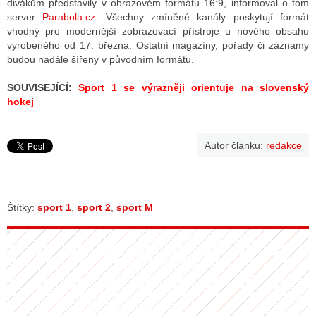
divákům představily v obrazovém formátu 16:9, informoval o tom
server
Parabola.cz
. Všechny zmíněné kanály poskytují formát
vhodný pro modernější zobrazovací přístroje u nového obsahu
vyrobeného od 17. března. Ostatní magazíny, pořady či záznamy
ALITY TELEVIZE
budou nadále šířeny v původním formátu.
 TELEVIZÍ
SOUVISEJÍCÍ:
Sport 1 se výrazněji orientuje na slovenský
VIZNÍ VYSÍLAČE
hokej
Autor článku:
redakce
ALITY INTERNET
RNETOVÁ RÁDIA
Štítky:
sport 1
,
sport 2
,
sport M
RNETOVÉ STRÁNKY RÁDIÍ
RNETOVÉ STRÁNKY TV
ALITY TISK