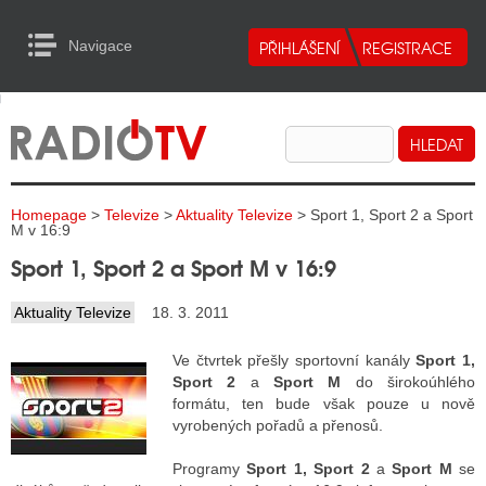
Navigace
urn to Content
Navigace
E
ALITY RADIA
ALITY TELEVIZE
Homepage
>
Televize
>
Aktuality Televize
> Sport 1, Sport 2 a Sport
ALITY INTERNET
M v 16:9
Sport 1, Sport 2 a Sport M v 16:9
ALITY TISK
Aktuality Televize
18. 3. 2011
ALITY RADIA
Ve čtvrtek přešly sportovní kanály
Sport 1,
Sport 2
a
Sport M
do širokoúhlého
S RÁDIÍ
formátu, ten bude však pouze u nově
vyrobených pořadů a přenosů.
ECHOVOST RÁDIÍ
Programy
Sport 1, Sport 2
a
Sport M
se
O VYSÍLAČE