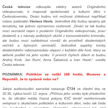
Česká televize
odkoupila záběry autorů
Originálního
videojournalu
, ti mapovali společenské a kulturní dění v
ALITY TELEVIZE
Československu. Diváci budou mít možnost zhlédnout například
oslavu padesátin
Václava Havla
. Jednotlivé díly budou spojeny jak
 TELEVIZÍ
tematicky, tak jednou významnou osobností. „
Diváci se tak budou
moci seznámit nejen s posláním Originálního videojournalu, prací
VIZNÍ VYSÍLAČE
disidentů a s návraty politických vězňů z komunistického kriminálu,
ale budou moci nahlédnout rovněž do prostředí disidentských
večírků a bytových seminářů. Jednotlivé aspekty tvorby
disidentského videosamizdatu objasní v každém díle host, který se
ALITY INTERNET
aktivně podílel na jeho vzniku. V prvních čtyřech dílech to budou
Andrej Krob, Jan Ruml, Anna Šabatová a Ivan Havel
,“ uvedla
RNETOVÁ RÁDIA
Česká televize.
RNETOVÉ STRÁNKY RÁDIÍ
POZNÁMKA:
Politikům se nelíbí 168 hodin, Moravec a
Reportéři. Je to správně nebo ne?
RNETOVÉ STRÁNKY TV
Jakýsi audiovizuální samizdat nasazuje
ČT24
ve všední dny ve
20:30, cyklus končí 12. srpna. „
Příčinou jeho vzniku bylo především
to, že oficiální média řízená pokyny KSČ téměř neinformovala
ALITY TISK
veřejnost o skutečném politickém a kulturním dění, nebo tak činila