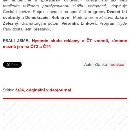
jen tendenčně a sporadicky. Originální videojournal tak plnil
totalitním režimem paralyzovanou službu veřejnosti
,“ doplňuje
Česká televize. Projekt navauje na speciální programy
Dvacet let
svobody
a
Demokracie: Rok první
. Moderátorem zůstává
Jakub
GY
Železný
, dramaturgyní potom
Veronika Linková
. Program
Hyde
Park
dostal letní přestávku.
 SE STÁT BLOGEREM
PSALI JSME:
Hysterie okolo reklamy v ČT vrcholí, zůstane
EX BLOGERA
možná jen na ČT2 a ČT4
Autor článku:
redakce
UZE
X DISKUTÉRA NA RADIOTV
IV STARŠÍCH DISKUZÍ
Štítky:
čt24
,
originální videojournal