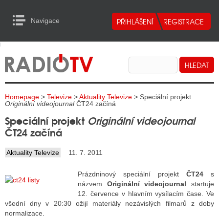
Navigace
urn to Content
Navigace
E
ALITY RADIA
ALITY TELEVIZE
Homepage
>
Televize
>
Aktuality Televize
> Speciální projekt
ALITY INTERNET
Originální videojournal
ČT24 začíná
Speciální projekt
Originální videojournal
ALITY TISK
ČT24 začíná
Aktuality Televize
11. 7. 2011
ALITY RADIA
Prázdninový speciální projekt
ČT24
s
S RÁDIÍ
názvem
Originální videojournal
startuje
12. července v hlavním vysílacím čase. Ve
ECHOVOST RÁDIÍ
všední dny v 20:30 ožijí materiály nezávislých filmarů z doby
normalizace.
O VYSÍLAČE