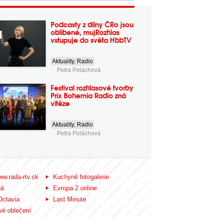
Podcasty z dílny ČRo jsou
oblíbené, mujRozhlas
vstupuje do světa HbbTV
Aktuality
,
Radio
Petra Poláchová
Festival rozhlasové tvorby
Prix Bohemia Radio zná
vítěze
Aktuality
,
Radio
Petra Poláchová
ww.rada-rtv.sk
Kuchyně fotogalerie
ná
Evropa 2 online
Octavia
Last Minute
é oblečení