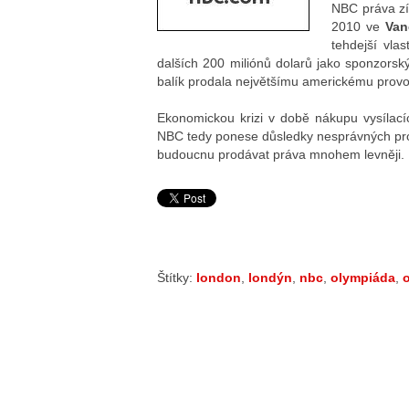
NBC práva zís
2010 ve
Van
tehdejší vlas
dalších 200 miliónů dolarů jako sponzorský
balík prodala největšímu americkému provo
Ekonomickou krizi v době nákupu vysílac
NBC tedy ponese důsledky nesprávných pro
budoucnu prodávat práva mnohem levněji.
Štítky:
london
,
londýn
,
nbc
,
olympiáda
,