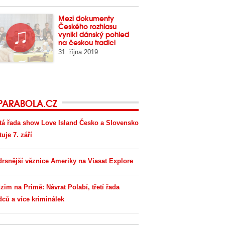
Mezi dokumenty
Českého rozhlasu
vynikl dánský pohled
na českou tradici
31. října 2019
PARABOLA.CZ
tá řada show Love Island Česko a Slovensko
tuje 7. září
drsnější věznice Ameriky na Viasat Explore
zim na Primě: Návrat Polabí, třetí řada
dců a více kriminálek