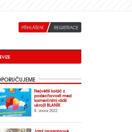
EVIZE
PORUČUJEME
Největší koláč z
poslechovosti mezi
komerčními rádii
ukrojil BLANÍK
9. února 2022
Jarní programové