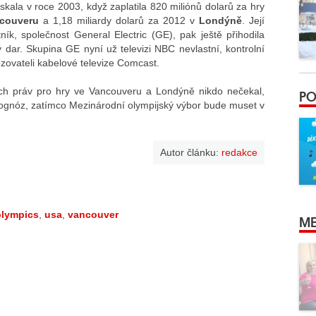
kala v roce 2003, když zaplatila 820 miliónů dolarů za hry
couveru
a 1,18 miliardy dolarů za 2012 v
Londýně
. Její
tník, společnost General Electric (GE), pak ještě přihodila
 dar. Skupina GE nyní už televizi NBC nevlastní, kontrolní
zovateli kabelové televize Comcast.
ích práv pro hry ve Vancouveru a Londýně nikdo nečekal,
PO
gnóz, zatímco Mezinárodní olympijský výbor bude muset v
Autor článku:
redakce
olympics
,
usa
,
vancouver
ME