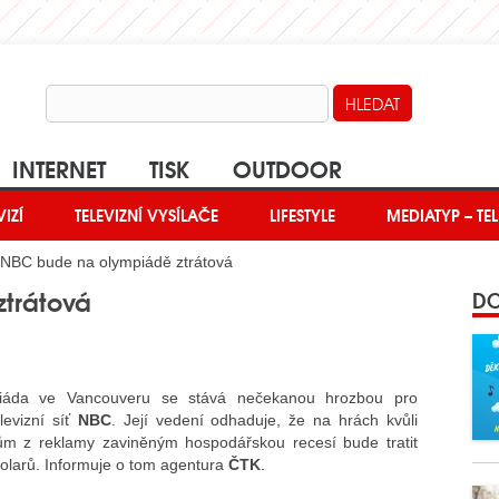
INTERNET
TISK
OUTDOOR
VIZÍ
TELEVIZNÍ VYSÍLAČE
LIFESTYLE
MEDIATYP – TEL
NBC bude na olympiádě ztrátová
trátová
DO
iáda ve Vancouveru se stává nečekanou hrozbou pro
levizní síť
NBC
. Její vedení odhaduje, že na hrách kvůli
ům z reklamy zaviněným hospodářskou recesí bude tratit
dolarů. Informuje o tom agentura
ČTK
.