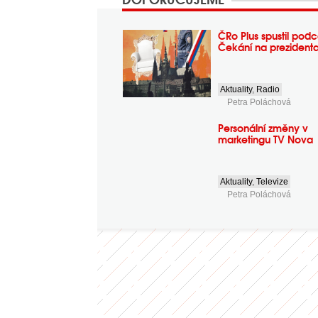
ČRo Plus spustil podc
Čekání na prezident
Aktuality
,
Radio
Petra Poláchová
Personální změny v
marketingu TV Nova
Aktuality
,
Televize
Petra Poláchová