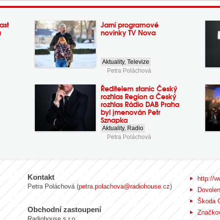
ast
Jarní programové
a
novinky TV Nova
Aktuality
,
Televize
Petra Poláchová
Ředitelem stanic Český
rozhlas Region a Český
rozhlas Rádio DAB Praha
byl jmenován Petr
Sznapka
Aktuality
,
Radio
Petra Poláchová
Kontakt
http://w
Petra Poláchová (
petra.polachova@radiohouse.cz
)
Dovole
Škoda 
Obchodní zastoupení
Značkov
Radiohouse s.r.o.