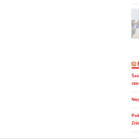
Šes
star
Nej
Pod
Zrá