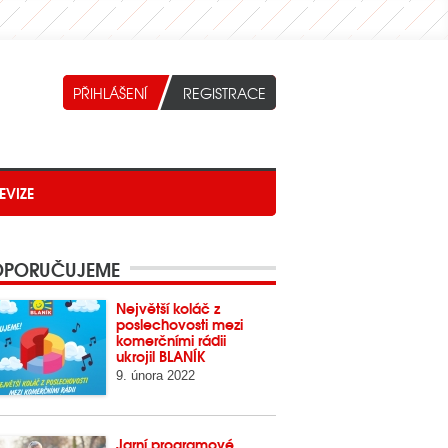
EVIZE
PORUČUJEME
Největší koláč z
poslechovosti mezi
komerčními rádii
ukrojil BLANÍK
9. února 2022
Jarní programové