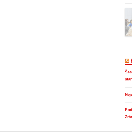
Šes
star
Nej
Pod
Zrá