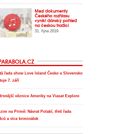
Mezi dokumenty
Českého rozhlasu
vynikl dánský pohled
na českou tradici
31. října 2019
PARABOLA.CZ
tá řada show Love Island Česko a Slovensko
tuje 7. září
drsnější věznice Ameriky na Viasat Explore
zim na Primě: Návrat Polabí, třetí řada
dců a více kriminálek