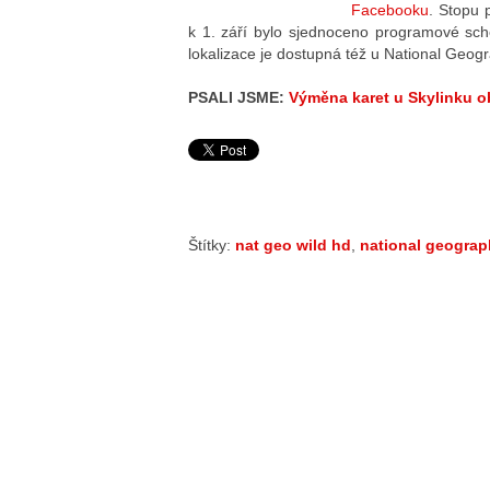
Facebooku
. Stopu 
k 1. září bylo sjednoceno programové s
lokalizace je dostupná též u National Geog
PSALI JSME:
Výměna karet u Skylinku 
Štítky:
nat geo wild hd
,
national geograp