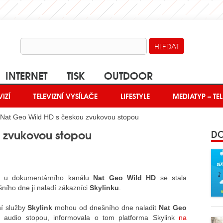
INTERNET
TISK
OUTDOOR
VIZÍ
TELEVIZNÍ VYSÍLAČE
LIFESTYLE
MEDIATYP – TEL
Nat Geo Wild HD s českou zvukovou stopou
 zvukovou stopou
DO
a u dokumentárního kanálu
Nat Geo Wild HD
se stala
ního dne ji naladí zákazníci
Skylinku
.
ní služby
Skylink
mohou od dnešního dne naladit
Nat Geo
audio stopou, informovala o tom platforma Skylink
na