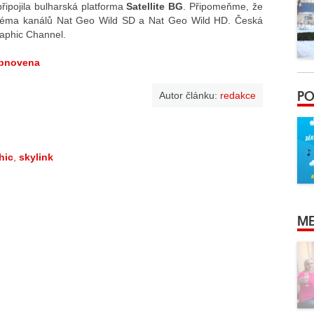
připojila bulharská platforma
Satellite BG
. Připomeňme, že
chéma kanálů Nat Geo Wild SD a Nat Geo Wild HD. Česká
raphic Channel.
obnovena
PO
Autor článku:
redakce
hic
,
skylink
ME