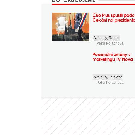
ČRo Plus spustil podc
Čekání na prezident
Aktuality
,
Radio
Petra Poláchová
Personální změny v
marketingu TV Nova
Aktuality
,
Televize
Petra Poláchová