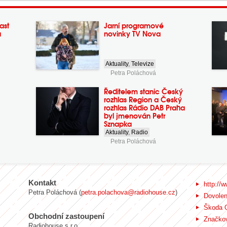
ast
Jarní programové
a
novinky TV Nova
Aktuality
,
Televize
Petra Poláchová
Ředitelem stanic Český
rozhlas Region a Český
rozhlas Rádio DAB Praha
byl jmenován Petr
Sznapka
Aktuality
,
Radio
Petra Poláchová
Kontakt
http://w
Petra Poláchová (
petra.polachova@radiohouse.cz
)
Dovole
Škoda 
Obchodní zastoupení
Značkov
Radiohouse s.r.o.