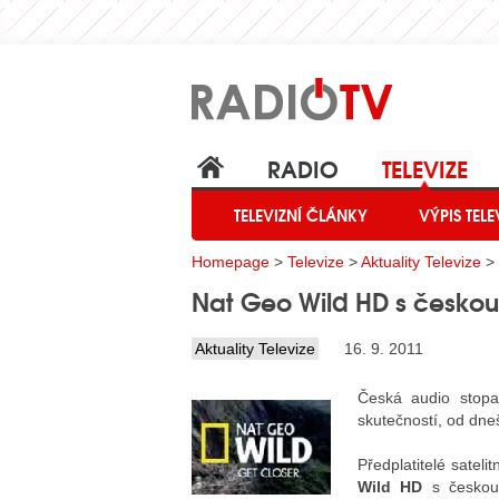
RADIO
TELEVIZE
TELEVIZNÍ ČLÁNKY
VÝPIS TELE
Homepage
>
Televize
>
Aktuality Televize
> 
Nat Geo Wild HD s českou
Aktuality Televize
16. 9. 2011
Česká audio stop
skutečností, od dneš
Předplatitelé satelit
Wild HD
s českou 