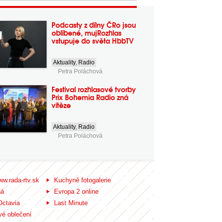
Podcasty z dílny ČRo jsou
oblíbené, mujRozhlas
vstupuje do světa HbbTV
Aktuality
,
Radio
Petra Poláchová
Festival rozhlasové tvorby
Prix Bohemia Radio zná
vítěze
Aktuality
,
Radio
Petra Poláchová
ww.rada-rtv.sk
Kuchyně fotogalerie
ná
Evropa 2 online
Octavia
Last Minute
é oblečení