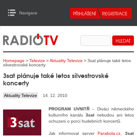
Navigace
urn to Content
Navigace
E
ALITY RADIA
ALITY TELEVIZE
Homepage
>
Televize
>
Aktuality Televize
> 3sat plánuje také letos
ALITY INTERNET
silvestrovské koncerty
3sat plánuje také letos silvestrovské
ALITY TISK
koncerty
Aktuality Televize
14. 12. 2010
ALITY RADIA
PROGRAM UVNITŘ
– Diváci německého
S RÁDIÍ
kulturního kanálu
3sat
nebudou ani letos
ochuzeni o porci hudebních koncertů.
ECHOVOST RÁDIÍ
Jak informoval server
Parabola.cz
,
3sat
O VYSÍLAČE