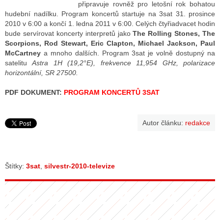
připravuje rovněž pro letošní rok bohatou
hudební nadílku. Program koncertů startuje na 3sat 31. prosince
2010 v 6:00 a končí 1. ledna 2011 v 6:00. Celých čtyřiadvacet hodin
ALITY TELEVIZE
bude servírovat koncerty interpretů jako
The Rolling Stones, The
Scorpions, Rod Stewart, Eric Clapton, Michael Jackson, Paul
 TELEVIZÍ
McCartney
a mnoho dalších. Program 3sat je volně dostupný na
satelitu
Astra 1H (19,2°E), frekvence 11,954 GHz, polarizace
VIZNÍ VYSÍLAČE
horizontální, SR 27500.
PDF DOKUMENT:
PROGRAM KONCERTŮ 3SAT
ALITY INTERNET
Autor článku:
redakce
RNETOVÁ RÁDIA
RNETOVÉ STRÁNKY RÁDIÍ
RNETOVÉ STRÁNKY TV
Štítky:
3sat
,
silvestr-2010-televize
ALITY TISK