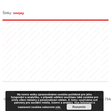
Štítky:
seejay
Tento portál mediálně zastupuje Impression Media, s.r.o.
Na tomto webu zpracováváme cookies potřebné pro jeho
fungování a analytiku, v případě udělení souhlasu také cookies pro
© Copyright RadiaCZ s.r.o., IČO: 06533434, Sídlo: Koperníkova 794
účely cílení reklamy a personalizaci reklam. K tomu využíváme své
partnery pro sociální média, inzerci a analýzy. Více informací o
Vinohrady, 120 00 Praha 2
Rozumím
nastavení cookies naleznete
zde.