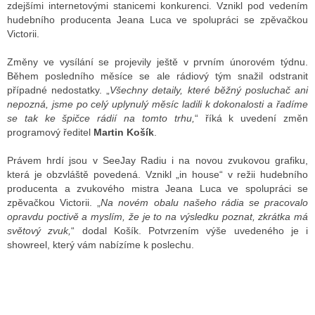
zdejšími internetovými stanicemi konkurenci. Vznikl pod vedením
hudebního producenta Jeana Luca ve spolupráci se zpěvačkou
Victorii.
ALITY TELEVIZE
Změny ve vysílání se projevily ještě v prvním únorovém týdnu.
 TELEVIZÍ
Během posledního měsíce se ale rádiový tým snažil odstranit
případné nedostatky. „
Všechny detaily, které běžný posluchač ani
VIZNÍ VYSÍLAČE
nepozná, jsme po celý uplynulý měsíc ladili k dokonalosti a řadíme
se tak ke špičce rádií na tomto trhu,
“ říká k uvedení změn
programový ředitel
Martin Košík
.
ALITY INTERNET
Právem hrdí jsou v SeeJay Radiu i na novou zvukovou grafiku,
která je obzvláště povedená. Vznikl „in house“ v režii hudebního
RNETOVÁ RÁDIA
producenta a zvukového mistra Jeana Luca ve spolupráci se
zpěvačkou Victorii. „
Na novém obalu našeho rádia se pracovalo
RNETOVÉ STRÁNKY RÁDIÍ
opravdu poctivě a myslím, že je to na výsledku poznat, zkrátka má
světový zvuk,
“ dodal Košík. Potvrzením výše uvedeného je i
RNETOVÉ STRÁNKY TV
showreel, který vám nabízíme k poslechu.
ALITY TISK