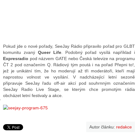
GY
 SE STÁT BLOGEREM
EX BLOGERA
Pokud jde o nové pořady, SeeJay Rádio připravilo pořad pro GLBT
komunitu zvaný
Queer Life
. Podobný pořad vysílá například i
Expresradio
pod názvem GATE nebo Česká televize na programu
ČT 2 pod označením Q. Rádiový tým poutá i na pořad Přepni to!,
UZE
jež je unikátní tím, že ho moderují až tři moderátoři, kteří mají
naprostou volnost ve vysílání. V nadcházející letní sezoně
X DISKUTÉRA NA RADIOTV
připravuje SeeJay řadu off-air akcí pod souhrnným označením
SeeJay Radio Live Stage, se kterým chce promotým rádia
IV STARŠÍCH DISKUZÍ
obcházet letní festivaly a akce.
Autor článku:
redakce