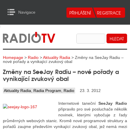
Navigace
urn to Content
Navigace
E
ALITY RADIA
ALITY TELEVIZE
Homepage
>
Radio
>
Aktuality Radia
> Změny na SeeJay Radiu –
ALITY INTERNET
nové pořady a vynikající zvukový obal
Změny na SeeJay Radiu – nové pořady a
ALITY TISK
vynikající zvukový obal
Aktuality Radia
,
Radia Program
,
Radio
23. 3. 2012
ALITY RADIA
Internetové taneční
SeeJay Radio
S RÁDIÍ
připravilo pro své posluchače několik
novinek, kterými vybočuje z řady
ECHOVOST RÁDIÍ
průměrných webových stanic. Kromě nové programové struktury a
pořadů zaujme především vynikající zvukový obal, jež nemá mezi
O VYSÍLAČE