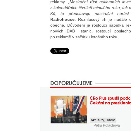
reklamy. „
Meziroční růst reklamních inv
z kalendářních čtvrtletí minulého roku, tak
Kč, to představuje meziroční nárů
Radiohouse.
Rozhlasový trh je nadále op
obecně. Důvodem je rostoucí nabídka rek
nových DAB+ stanic, rostoucí poslechov
po reklamě v začátku letošního roku.
DOPORUČUJEME
ČRo Plus spustil podc
Čekání na prezident
Aktuality
,
Radio
Petra Poláchová