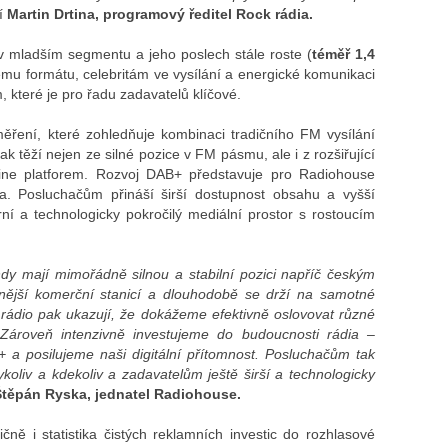
í
Martin Drtina, programový ředitel Rock rádia.
v mladším segmentu a jeho poslech stále roste (
téměř 1,4
ému formátu, celebritám ve vysílání a energické komunikaci
, které je pro řadu zadavatelů klíčové.
měření, které zohledňuje kombinaci tradičního FM vysílání
tak těží nejen ze silné pozice v FM pásmu, ale i z rozšiřující
line platforem. Rozvoj DAB+ představuje pro Radiohouse
dia. Posluchačům přináší širší dostupnost obsahu a vyšší
í a technologicky pokročilý mediální prostor s rostoucím
ndy mají mimořádně silnou a stabilní pozici napříč českým
lnější komerční stanicí a dlouhodobě se drží na samotné
jn rádio pak ukazují, že dokážeme efektivně oslovovat různé
. Zároveň intenzivně investujeme do budoucnosti rádia –
B+ a posilujeme naši digitální přítomnost. Posluchačům tak
oliv a kdekoliv a zadavatelům ještě širší a technologicky
Štěpán Ryska
, jednatel Radiohouse.
čně i statistika čistých reklamních investic do rozhlasové