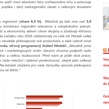
omu patří mezi absolutní lídry rozhlasového trhu a potvrzuje
“ publika i silný nadregionální zásah s celkovým dosahem
h regionech (
share 6,4 %).
Měsíčně jej ladí více než
3,9
ou kombinaci regionální relevance a celoplošného pokrytí.
í a ekonomicky aktivní cílové skupiny a zůstávají klíčovou
a začátku roku 2026 odstartovaly na celé sítí Hitrádií velké
neustále překvapovat své posluchače a také oslovit nové
nda, síťový programový ředitel Hitrádií:
„Aktuálně jsme
vých i marketingových změn, kterými chceme podpořit naše
tivu a velkou budoucnost. Před námi je ještě dost práce,
Voy
ste naše měsíční i týdenní poslechovost, stejně jako celkový
e. Na letošek chytáme pro naše fanoušky spoustu překvapení
víc
 na ně těším.“
Sky
do 
Och
opus