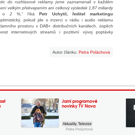
estic do rozhlasové reklamy jsme zaznamenali v každém
 není velkým překvapením ani celkový výsledek 1,87 miliardy
st o 2 %,“
říká
Petr Uchytil, ředitel marketingu
timistický, pokud jde o inzerci v rádiu i audio reklamu
lamního prostoru v DAB+ distribučních kanálech, úspěch
ost internetových streamů i pozitivní vývoj poptávky
Autor článku:
Petra Poláchová
ast
Jarní programové
a
novinky TV Nova
Aktuality
,
Televize
Petra Poláchová