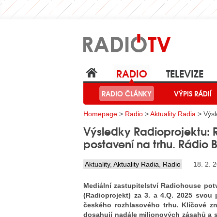
RADIO
TELEVIZE
RADIO ČLÁNKY
VÝPIS RÁDIÍ
Homepage
>
Radio
>
Aktuality Radia
> Výsl
Výsledky Radioprojektu: R
postavení na trhu. Rádio B
Aktuality
,
Aktuality Radia
,
Radio
18. 2. 
Mediální zastupitelství Radiohouse pot
(Radioprojekt) za 3. a 4.Q. 2025 svou 
českého rozhlasového trhu. Klíčové zna
dosahují nadále milionových zásahů a si