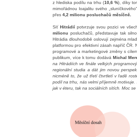
z hlediska podílu na trhu (
10,6 %
), díky t
mimořádnou loajalitu svého „sluníčkového
přes
4,2 milionu posluchačů měsíčně.
Síť
Hitrádií
potvrzuje svou pozici ve všec
milionu
posluchačů, představuje tak siln
Hitrádia dlouhodobě oslovují zejména mladš
platformou pro efektivní zásah napříč ČR. N
programové a marketingové změny s cílem 
publikum, více k tomu dodává
Michal
Mere
na Hitrádiích ve finále velkých programo
regionální studia a dát jim novou perspek
nicméně to, že už třetí čtvrtletí v řadě ro
podíl na trhu, nás velmi příjemně motivuj
jak v éteru, tak na sociálních sítích. Moc se