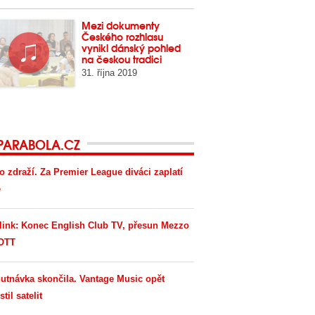
Mezi dokumenty
Českého rozhlasu
vynikl dánský pohled
na českou tradici
31. října 2019
PARABOLA.CZ
o zdraží. Za Premier League diváci zaplatí
e
link: Konec English Club TV, přesun Mezzo
OTT
utnávka skončila. Vantage Music opět
til satelit