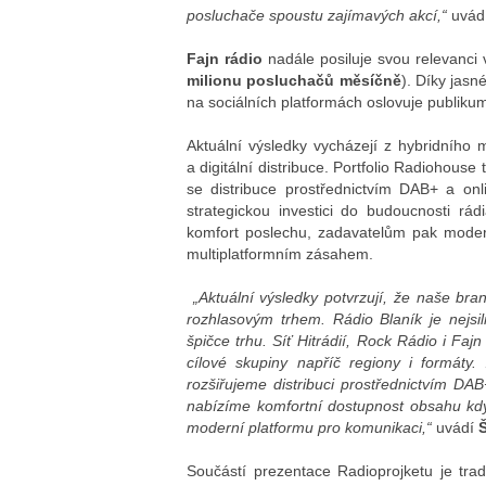
posluchače spoustu zajímavých akcí,“
uvád
Fajn rádio
nadále posiluje svou relevanci 
milionu posluchačů měsíčně
). Díky jasn
na sociálních platformách oslovuje publikum
Aktuální výsledky vycházejí z hybridního 
a digitální distribuce. Portfolio Radiohouse 
se distribuce prostřednictvím DAB+ a on
strategickou investici do budoucnosti rá
komfort poslechu, zadavatelům pak modern
multiplatformním zásahem.
„Aktuální výsledky potvrzují, že naše bra
rozhlasovým trhem. Rádio Blaník je nejsi
špičce trhu. Síť Hitrádií, Rock Rádio i Fa
cílové skupiny napříč regiony i formáty
rozšiřujeme distribuci prostřednictvím DA
nabízíme komfortní dostupnost obsahu kdyk
moderní platformu pro komunikaci,“
uvádí
Součástí prezentace Radioprojketu je tradi