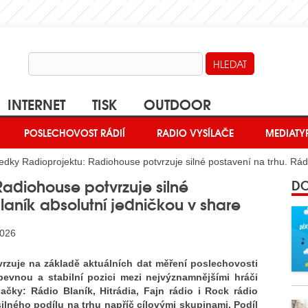
INTERNET
TISK
OUTDOOR
POSLECHOVOST RÁDIÍ
RADIO VYSÍLAČE
MEDIATY
edky Radioprojektu: Radiohouse potvrzuje silné postavení na trhu. Rádi
adiohouse potvrzuje silné
DO
laník absolutní jedničkou v share
2026
vrzuje na základě aktuálních dat měření poslechovosti
pevnou a stabilní pozici mezi nejvýznamnějšími hráči
čky: Rádio Blaník, Hitrádia, Fajn rádio i Rock rádio
lného podílu na trhu napříč cílovými skupinami. Podíl