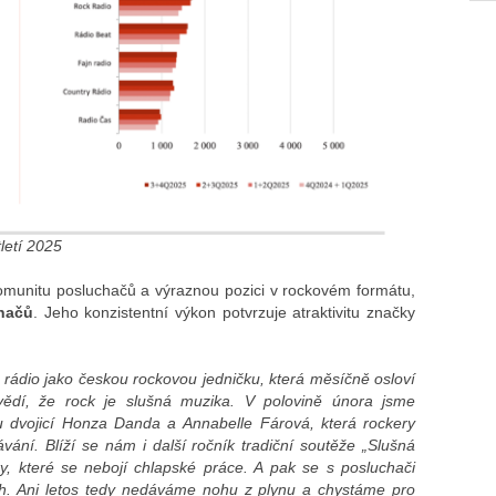
tletí 2025
komunitu posluchačů a výraznou pozici v rockovém formátu,
chačů
. Jeho konzistentní výkon potvrzuje atraktivitu značky
k rádio jako českou rockovou jedničku, která měsíčně osloví
vědí, že rock je slušná muzika. V polovině února jsme
u dvojicí Honza Danda a Annabelle Fárová, která rockery
ání. Blíží se nám i další ročník tradiční soutěže „Slušná
y, které se nebojí chlapské práce. A pak se s posluchači
ech. Ani letos tedy nedáváme nohu z plynu a chystáme pro