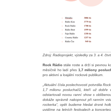
Zdroj: Radioprojekt, výsledky za 3. a 4. čtvr
Rock Rádio
stále roste a drží si pevnou 
měsíčně ho ladí přes
1,7 miliony poslu
pro aktivní a loajální rockové publikum.
„Aktuální čísla poslechovosti potvrdila Roc
1,7 milionu posluchačů, kteří už dobře 
odstartovali novou ranní show s oblíbeno
dokáže správně nakopnout při ranním vstáv
rockerka“, opět budeme hledat drsné holk
uvidíme na letních festivalech a koncert