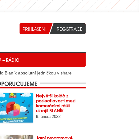
P – RÁDIO
o Blaník absolutní jedničkou v share
PORUČUJEME
Největší koláč z
poslechovosti mezi
komerčními rádii
ukrojil BLANÍK
9. února 2022
Jarní programové