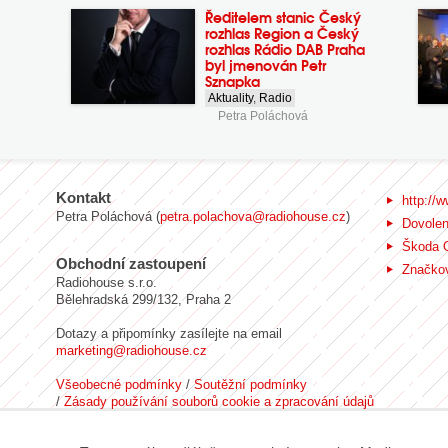
Ředitelem stanic Český
rozhlas Region a Český
rozhlas Rádio DAB Praha
byl jmenován Petr
Sznapka
Aktuality
,
Radio
Petra Poláchová
Kontakt
http://w
Petra Poláchová (
petra.polachova@radiohouse.cz
)
Dovole
Škoda 
Obchodní zastoupení
Značkov
Radiohouse s.r.o.
Bělehradská 299/132, Praha 2
Dotazy a připomínky zasílejte na email
marketing@radiohouse.cz
Všeobecné podmínky
/
Soutěžní podmínky
/
Zásady používání souborů cookie a zpracování údajů