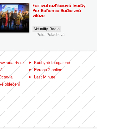
Festival rozhlasové tvorby
Prix Bohemia Radio zná
vítěze
Aktuality
,
Radio
Petra Poláchová
ww.rada-rtv.sk
Kuchyně fotogalerie
ná
Evropa 2 online
Octavia
Last Minute
é oblečení