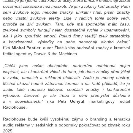
„Existuje jen jedna část kódu značky, která umožní efektivněji získat
pozornost zákazníka než maskoti. Je jím zvukový kód značky. Patří
sem zvukové logo, melodie značky, unikátní hlas, píseň značky
nebo vlastní zvukové efekty. Lidé v rádiích tohle dobře vědí,
GY
protože se živí zvukem. Tam, kde má spotřebitel málo času,
zvukové symboly fungují nejen dostatečně rychle k upamatování,
 SE STÁT BLOGEREM
ale i jako spouštěč emocí. Pokud firmy využijí zvuk strategicky
a konzistentně, výsledky na sebe nenechají dlouho čekat,
“
EX BLOGERA
říká
Michal Pastier
, autor Žluté knihy budování značky a kreativní
ředitel agentury Darwin & the Machines.
„Chtěli jsme našim obchodním partnerům nabídnout nejen
UZE
inspiraci, ale i konkrétní vhled do toho, jak dnes značky přemýšlejí
X DISKUTÉRA NA RADIOTV
o zvuku, emocích a reklamní efektivitě. Audio je mocný nástroj,
Michal ukázal hodně zábavnou formou a na řadě příkladů, že je
IV STARŠÍCH DISKUZÍ
audio také naprosto klíčovou součástí značky i konkurenční
výhodou. Zároveň je ale třeba o něm přemýšlet důsledně
a v souvislostech,“
říká
Petr Uchytil
, marketingový ředitel
Radiohouse.
Radiohouse bude kvůli vysokému zájmu o branding a tematiku
audio reklamy v setkáních s odborníky pokračovat po zbytek roku
2025.