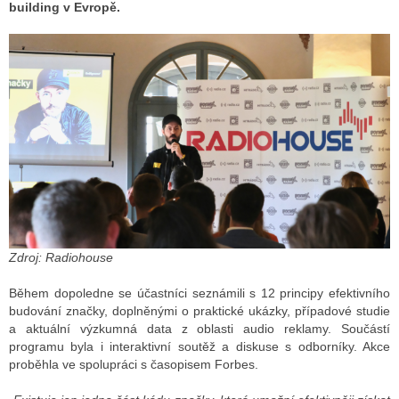
building v Evropě.
ALITY TELEVIZE
 TELEVIZÍ
VIZNÍ VYSÍLAČE
ALITY INTERNET
RNETOVÁ RÁDIA
Zdroj: Radiohouse
RNETOVÉ STRÁNKY RÁDIÍ
Během dopoledne se účastníci seznámili s 12 principy efektivního
RNETOVÉ STRÁNKY TV
budování značky, doplněnými o praktické ukázky, případové studie
a aktuální výzkumná data z oblasti audio reklamy. Součástí
programu byla i interaktivní soutěž a diskuse s odborníky. Akce
ALITY TISK
proběhla ve spolupráci s časopisem Forbes.