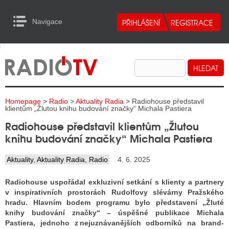
Navigace
urn to Content
Navigace
E
ALITY RADIA
ALITY TELEVIZE
Homepage
>
Radio
>
Aktuality Radia
> Radiohouse představil
ALITY INTERNET
klientům „Žlutou knihu budování značky“ Michala Pastiera
Radiohouse představil klientům „Žlutou
ALITY TISK
knihu budování značky“ Michala Pastiera
Aktuality
,
Aktuality Radia
,
Radio
4. 6. 2025
ALITY RADIA
Radiohouse uspořádal exkluzivní setkání s klienty a partnery
S RÁDIÍ
v inspirativních prostorách Rudolfovy slévárny Pražského
hradu. Hlavním bodem programu bylo představení „Žluté
ECHOVOST RÁDIÍ
knihy budování značky“ – úspěšné publikace Michala
Pastiera, jednoho z nejuznávanějších odborníků na brand-
O VYSÍLAČE