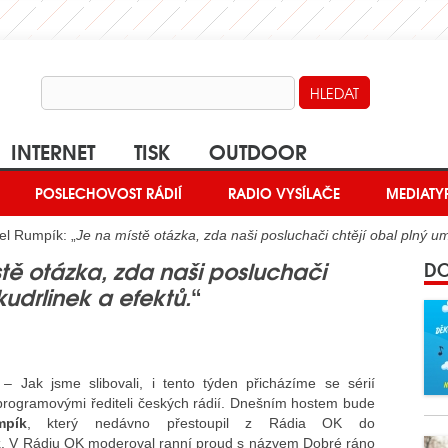
INTERNET
TISK
OUTDOOR
POSLECHOVOST RÁDIÍ
RADIO VYSÍLAČE
MEDIATY
el Rumpík: „
Je na místě otázka, zda naši posluchači chtějí obal plný um
tě otázka, zda naši posluchači
DO
udrlinek a efektů.
“
R
– Jak jsme slibovali, i tento týden přicházíme se sérií
programovými řediteli českých rádií. Dnešním hostem bude
mpík
, který nedávno přestoupil z Rádia OK do
k
. V Rádiu OK moderoval ranní proud s názvem Dobré ráno