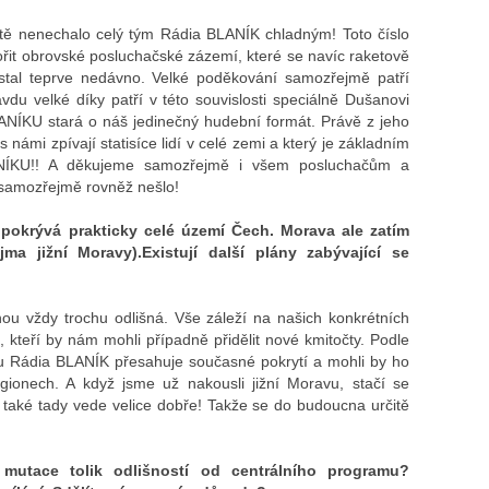
čitě nenechalo celý tým Rádia BLANÍK chladným! Toto číslo
ořit obrovské posluchačské zázemí, které se navíc raketově
stal teprve nedávno. Velké poděkování samozřejmě patří
u velké díky patří v této souvislosti speciálně Dušanovi
LANÍKU stará o náš jedinečný hudební formát. Právě z jeho
s námi zpívají statisíce lidí v celé zemi a který je základním
NÍKU!! A děkujeme samozřejmě i všem posluchačům a
 samozřejmě rovněž nešlo!
pokrývá prakticky celé území Čech. Morava ale zatím
ma jižní Moravy).Existují další plány zabývající se
nou vždy trochu odlišná. Vše záleží na našich konkrétních
h, kteří by nám mohli případně přidělit nové kmitočty. Podle
tu Rádia BLANÍK přesahuje současné pokrytí a mohli by ho
egionech. A když jsme už nakousli jižní Moravu, stačí se
i také tady vede velice dobře! Takže se do budoucna určitě
mutace tolik odlišností od centrálního programu?