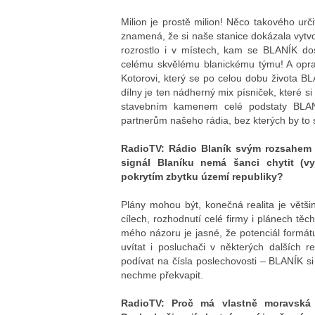
Milion je prostě milion! Něco takového ur
znamená, že si naše stanice dokázala vytv
rozrostlo i v místech, kam se BLANÍK do
celému skvělému blanickému týmu! A opravd
Kotorovi, který se po celou dobu života B
dílny je ten nádherný mix písniček, které si 
stavebním kamenem celé podstaty BLA
partnerům našeho rádia, bez kterých by to
RadioTV:
Rádio Blaník svým rozsahem 
signál Blaníku nemá šanci chytit (vyj
pokrytím zbytku území republiky?
Plány mohou být, konečná realita je větši
cílech, rozhodnutí celé firmy i plánech těc
mého názoru je jasné, že potenciál formá
uvítat i posluchači v některých dalších r
podívat na čísla poslechovosti – BLANÍK s
nechme překvapit.
RadioTV:
Proč má vlastně moravská 