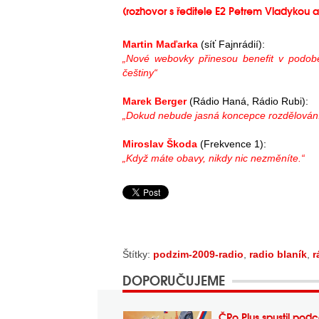
(rozhovor s ředitele E2 Petrem Vladykou 
Martin Maďarka
(síť Fajnrádií):
„Nové webovky přinesou benefit v podo
češtiny“
Marek Berger
(Rádio Haná, Rádio Rubi):
„Dokud nebude jasná koncepce rozdělování
Miroslav Škoda
(Frekvence 1):
„Když máte obavy, nikdy nic nezměníte.“
Štítky:
podzim-2009-radio
,
radio blaník
,
r
DOPORUČUJEME
ČRo Plus spustil podc