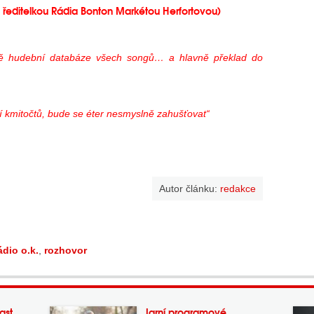
a ředitelkou Rádia Bonton Markétou Herfortovou)
bě hudební databáze všech songů… a hlavně překlad do
 kmitočtů, bude se éter nesmyslně zahušťovat“
Autor článku:
redakce
ádio o.k.
,
rozhovor
ast
Jarní programové