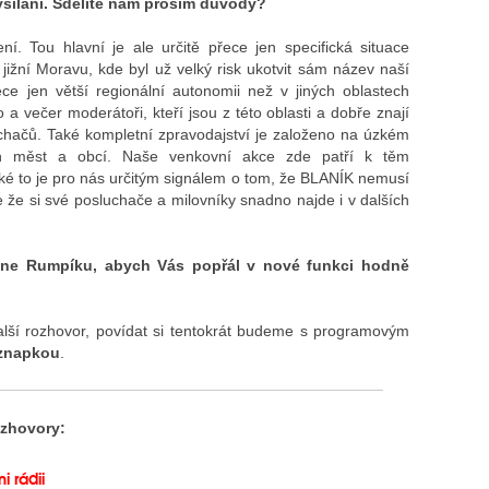
vysílání. Sdělíte nám prosím důvody?
í. Tou hlavní je ale určitě přece jen specifická situace
žní Moravu, kde byl už velký risk ukotvit sám název naší
ce jen větší regionální autonomii než v jiných oblastech
a večer moderátoři, kteří jsou z této oblasti a dobře znají
sluchačů. Také kompletní zpravodajství je založeno na úzkém
h měst a obcí. Naše venkovní akce zde patří k těm
ké to je pro nás určitým signálem o tom, že BLANÍK nemusí
 že si své posluchače a milovníky snadno najde i v dalších
ane Rumpíku, abych Vás popřál v nové funkci hodně
alší rozhovor, povídat si tentokrát budeme s programovým
znapkou
.
ozhovory:
i rádii