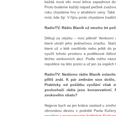
každá nová věc musí lehce zapadnout do 
Proto budeme každý nápad pečlivě zvažovat
roku chystáme hru o atraktivní ceny. Tak
míst, kde žijí. V říjnu proto chystáme tradi
RadioTV: Rádio Blaník už mnoho let poř
Děkuji za otázku – moc pěkně! Venkovní a
které utváří jeho jedinečnou značku. Stač
které už v létě navštívilo nebo ještě do p
využít tohoto prostoru a poděkovat šéfov
těchto venkovních akcí. Podle mého názoru
republice na této pozici a už jen za úspěch 
RadioTV: Nedávno rádio Blaník oslavilo 
příliš znát. K pár změnám sice došlo
Prakticky od počátku vysílání však z
posluchači rádia jsou konzervativní.
zvukového obalu?
Nejprve bych se jen krátce zastavil u zmi
obrovskou devizu v podobě Pavla Kučery
povídání
s programovým ředitelem Frekve