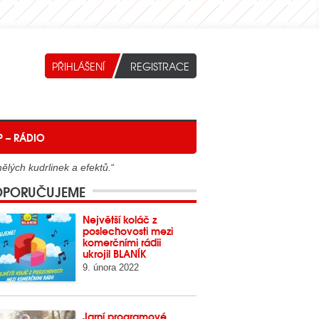
P – RÁDIO
ělých kudrlinek a efektů.
“
PORUČUJEME
Největší koláč z
poslechovosti mezi
komerčními rádii
ukrojil BLANÍK
9. února 2022
Jarní programové