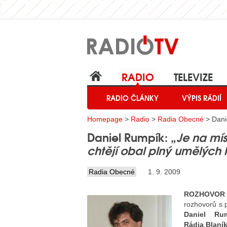
RADIO
TELEVIZE
RADIO ČLÁNKY
VÝPIS RÁDIÍ
Homepage
>
Radio
>
Radia Obecné
> Dani
Daniel Rumpík: „
Je na mís
chtějí obal plný umělých k
Radia Obecné
1. 9. 2009
ROZHOVO
rozhovorů s 
Daniel Ru
Rádia Blaní