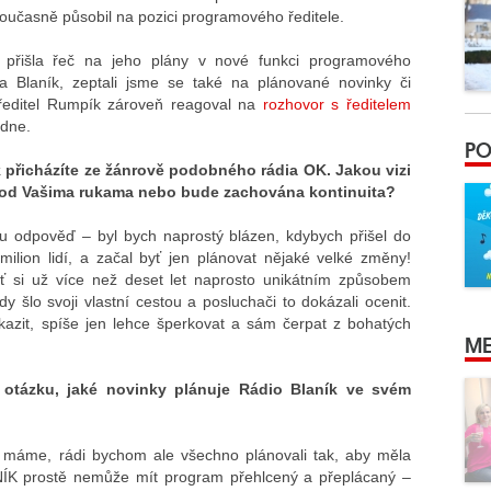
oučasně působil na pozici programového ředitele.
 přišla řeč na jeho plány v nové funkci programového
ia Blaník, zeptali jsme se také na plánované novinky či
ředitel Rumpík zároveň reagoval na
rozhovor s ředitelem
ýdne.
PO
k přicházíte ze žánrově podobného rádia OK. Jakou vizi
 pod Vašima rukama nebo bude zachována kontinuita?
 odpověď – byl bych naprostý blázen, kdybych přišel do
milion lidí, a začal byť jen plánovat nějaké velké změny!
 si už více než deset let naprosto unikátním způsobem
ždy šlo svoji vlastní cestou a posluchači to dokázali ocenit.
okazit, spíše jen lehce šperkovat a sám čerpat z bohatých
ME
otázku, jaké novinky plánuje Rádio Blaník ve svém
 máme, rádi bychom ale všechno plánovali tak, aby měla
ANÍK prostě nemůže mít program přehlcený a přeplácaný –