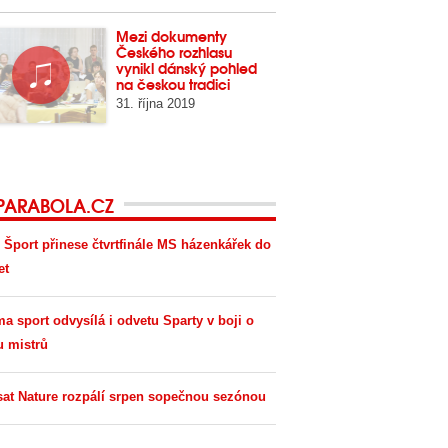
Mezi dokumenty
Českého rozhlasu
vynikl dánský pohled
na českou tradici
31. října 2019
PARABOLA.CZ
 Šport přinese čtvrtfinále MS házenkářek do
et
ma sport odvysílá i odvetu Sparty v boji o
u mistrů
sat Nature rozpálí srpen sopečnou sezónou