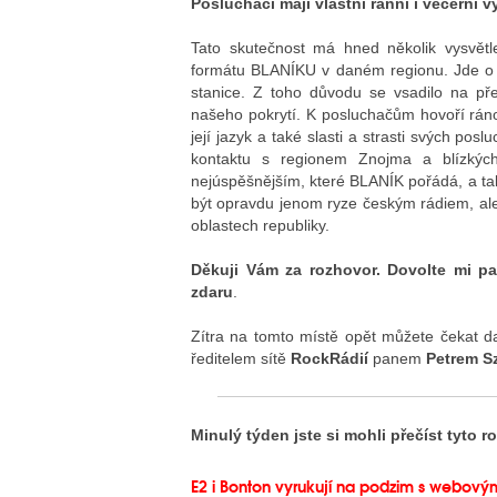
Posluchači mají vlastní ranní i večerní 
Tato skutečnost má hned několik vysvětlen
formátu BLANÍKU v daném regionu. Jde o ji
stanice. Z toho důvodu se vsadilo na pře
našeho pokrytí. K posluchačům hovoří ráno 
její jazyk a také slasti a strasti svých po
kontaktu s regionem Znojma a blízkýc
nejúspěšnějším, které BLANÍK pořádá, a ta
být opravdu jenom ryze českým rádiem, ale
oblastech republiky.
Děkuji Vám za rozhovor. Dovolte mi p
zdaru
.
Zítra na tomto místě opět můžete čekat d
ředitelem sítě
RockRádií
panem
Petrem S
Minulý týden jste si mohli přečíst tyto r
E2 i Bonton vyrukují na podzim s webovým