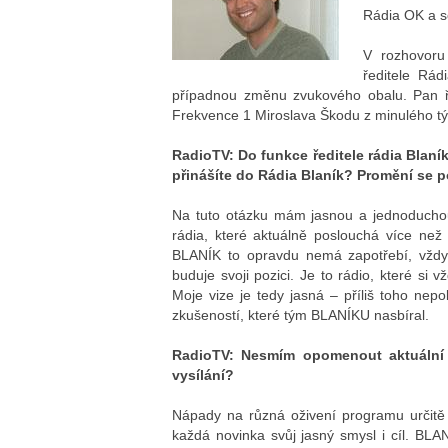
Rádia OK a s
V rozhovoru
ředitele Rád
případnou změnu zvukového obalu. Pan 
Frekvence 1 Miroslava Škodu z minulého t
RadioTV: Do funkce ředitele rádia Blaní
přinášíte do Rádia Blaník? Promění se
Na tuto otázku mám jasnou a jednoduchou
rádia, které aktuálně poslouchá více než 
BLANÍK to opravdu nemá zapotřebí, vždyť
buduje svoji pozici. Je to rádio, které si v
Moje vize je tedy jasná – příliš toho nep
zkušeností, které tým BLANÍKU nasbíral.
RadioTV: Nesmím opomenout aktuální 
vysílání?
Nápady na různá oživení programu určitě
každá novinka svůj jasný smysl i cíl. BL