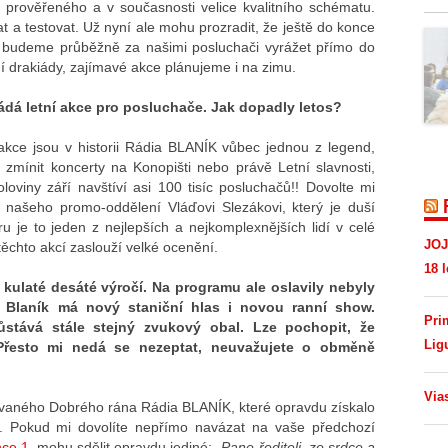
prověřeného a v současnosti velice kvalitního schématu.
 a testovat. Už nyní ale mohu prozradit, že ještě do konce
é budeme průběžně za našimi posluchači vyrážet přímo do
ční drakiády, zajímavé akce plánujeme i na zimu.
ádá letní akce pro posluchače. Jak dopadly letos?
kce jsou v historii Rádia BLANÍK vůbec jednou z legend,
í zmínit koncerty na Konopišti nebo právě Letní slavnosti,
oloviny září navštíví asi 100 tisíc posluchačů!! Dovolte mi
i našeho promo-oddělení Vláďovi Slezákovi, který je duší
 je to jeden z nejlepších a nejkomplexnějších lidí v celé
JOJ
těchto akcí zaslouží velké ocenění.
18 l
kulaté desáté výročí. Na programu ale oslavily nebyly
, Blaník má nový staniční hlas i novou ranní show.
Pri
ůstává stále stejný zvukový obal. Lze pochopit, že
Lig
 Přesto mi nedá se nezeptat, neuvažujete o obměně
Via
ňovaného Dobrého rána Rádia BLANÍK, které opravdu získalo
. Pokud mi dovolíte nepřímo navázat na vaše předchozí
nce 1
, mohu sdělit opravdu jediné: „
Pane řediteli, ze srdce a