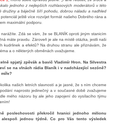
kalo jednoho z nejlepších rozhlasových moderátorů v této
ké družiny a báječně šíří pohodu, dobrou náladu a nadhled
otenciál ještě více rozvíjet formát našeho Dobrého rána a
mem maximální podporu.
 narážíte. Zdá se vám, že se BLANÍK oproti jiným stanicím
á máte pravdu. Zároveň je ale na místě otázka, jestli naši
ch kudrlinek a efektů? Na druhou stranu ale přiznávám, že
o téma a o některých obměnách uvažujeme.
elně spjatý zpěvák a bavič Vladimír Hron. Na Silvestra
ví se na vlnách rádia Blaník i v nadcházející sezóně?
í míře?
ěkolika našich letních slavností a je jasné, že s ním chceme
ho podání naprosto jedinečný a v současné době zvažujeme
odle mého názoru by ale jeho zapojení do vysílacího týmu
vením!
ě poslechovosti překročil hranici jednoho milionu
dí alespoň jednou týdně. Co pro Vás tento výsledek