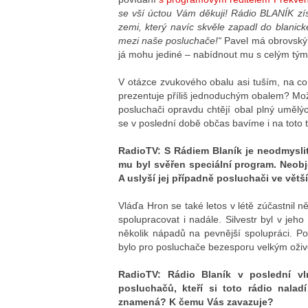
se vší úctou Vám děkuji! Rádio BLANÍK zís
zemi, který navíc skvěle zapadl do blanic
mezi naše posluchače!“
Pavel má obrovský p
já mohu jediné – nabídnout mu s celým tý
V otázce zvukového obalu asi tuším, na co
prezentuje příliš jednoduchým obalem? Možn
posluchači opravdu chtějí obal plný umělý
se v poslední době občas bavíme i na tot
RadioTV:
S Rádiem Blaník je neodmyslit
mu byl svěřen speciální program. Neobje
A uslyší jej případně posluchači ve větš
Vláďa Hron se také letos v létě zúčastnil n
spolupracovat i nadále. Silvestr byl v je
několik nápadů na pevnější spolupráci. P
bylo pro posluchače bezesporu velkým oži
RadioTV: Rádio Blaník v poslední vln
posluchačů, kteří si toto rádio nala
znamená? K čemu Vás zavazuje?