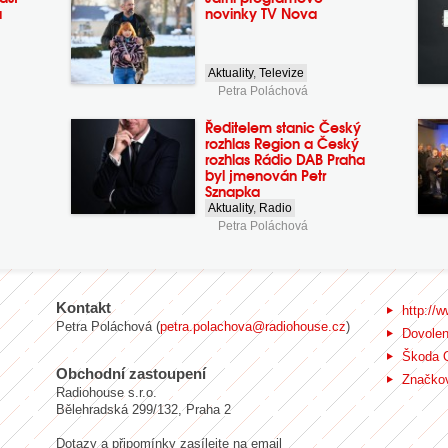
a
novinky TV Nova
Aktuality
,
Televize
Petra Poláchová
Ředitelem stanic Český
rozhlas Region a Český
rozhlas Rádio DAB Praha
byl jmenován Petr
Sznapka
Aktuality
,
Radio
Petra Poláchová
Kontakt
http://w
Petra Poláchová (
petra.polachova@radiohouse.cz
)
Dovole
Škoda 
Obchodní zastoupení
Značkov
Radiohouse s.r.o.
Bělehradská 299/132, Praha 2
Dotazy a připomínky zasílejte na email