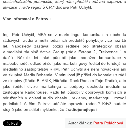
posluchačského potenciálu, který nám přináší nedávná expanze a
akvizice v řadě regionů ČR,“
dodává Petr Uchytil.
Více informací o Petrovi:
Ing. Petr Uchytil, MBA se v marketingu, komunikaci a obchodu
rádiových, audio a multimediálních produktů pohybuje více než 15
let. Naposledy zastával pozici ředitele pro strategický obsah
v mediální skupině Active Group (rádia Evropa 2, Frekvence 1 a
další). Několik let také působil jako manažer komunikace v
maloobchodě, odkud přišel jako marketingový ředitel do tehdejšího
mediálního zastupitelství RRM. Petr Uchytil ale není nováčkem ani
ve skupině Media Bohemia. V minulosti již přišel do kontaktu s rádii
ze skupiny (Rádio BLANÍK, Hitrádia, Rock Radio a Fajn Radio), a to
jako ředitel divize marketingu a podpory obchodu mediálního
zastoupení Radiohouse. Řadu let působí v oborových komisích a
sdruženích v oblasti audio obsahu, reklamy, marketingu i rozvoji
podnikání. A čím Petrovi uděláte opravdu radost? Když budete
stejně jako on sdílet myšlenku, že
#radiojenejlepsi
Autor článku:
Petra Poláchová