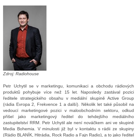
ALITY TELEVIZE
 TELEVIZÍ
VIZNÍ VYSÍLAČE
ALITY INTERNET
Zdroj: Radiohouse
RNETOVÁ RÁDIA
Petr Uchytil se v marketingu, komunikaci a obchodu rádiových
RNETOVÉ STRÁNKY RÁDIÍ
produktů pohybuje více než 15 let. Naposledy zastával pozici
ředitele strategického obsahu v mediální skupině Active Group
RNETOVÉ STRÁNKY TV
(rádia Evropa 2, Frekvence 1 a další). Několik let také působil na
vedoucí marketingové pozici v maloobchodním sektoru, odkud
přišel jako marketingový ředitel do tehdejšího mediálního
zastupitelství RRM. Petr Uchytil ale není nováčkem ani ve skupině
ALITY TISK
Media Bohemia. V minulosti již byl v kontaktu s rádii ze skupiny
(Rádio BLANÍK, Hitrádia, Rock Radio a Fajn Radio), a to jako ředitel