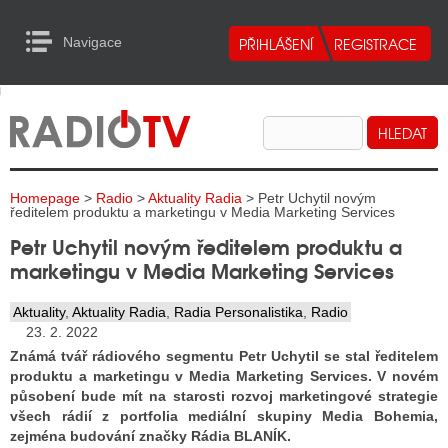
Navigace
urn to Content
Navigace
E
ALITY RADIA
ALITY TELEVIZE
Homepage
>
Radio
>
Aktuality Radia
> Petr Uchytil novým
ALITY INTERNET
ředitelem produktu a marketingu v Media Marketing Services
Petr Uchytil novým ředitelem produktu a
ALITY TISK
marketingu v Media Marketing Services
Aktuality
,
Aktuality Radia
,
Radia Personalistika
,
Radio
ALITY RADIA
23. 2. 2022
Známá tvář rádiového segmentu Petr Uchytil se stal ředitelem
S RÁDIÍ
produktu a marketingu v Media Marketing Services. V novém
působení bude mít na starosti rozvoj marketingové strategie
ECHOVOST RÁDIÍ
všech rádií z portfolia mediální skupiny Media Bohemia,
zejména budování značky Rádia BLANÍK.
O VYSÍLAČE