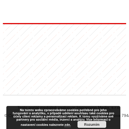
Tento portál mediálně zastupuje Impression Media, s.r.o.
Na tomto webu zpracováváme cookies potřebné pro jeho
fungování a analytiku, v případě udělení souhlasu také cookies pro
© Copyright RadiaCZ s.r.o., IČO: 06533434, Sídlo: Koperníkova 794
účely cílení reklamy a personalizaci reklam. K tomu využíváme své
partnery pro sociální média, inzerci a analýzy. Více informací o
Vinohrady, 120 00 Praha 2
Rozumím
nastavení cookies naleznete
zde.