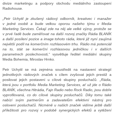
divize marketingu a podpory obchodu mediálního zastoupení
Radiohouse.
GY
„Petr Uchytil je zkušený rádiový odborník, kreativec i manažer
v jedné osobě a bude velkou oporou našeho týmu v Media
 SE STÁT BLOGEREM
Marketing Services. Čekají zde na něj ale velké výzvy, protože se
v prvé řadě bude zaměřovat na další rozvoj značky Rádia BLANÍK
EX BLOGERA
a další posílení pozice a image tohoto rádia, které již nyní zaujímá
největší podíl na komerčním rozhlasovém trhu. Rádio má potenciál
na to, stát se komerční rozhlasovou jedničkou i v dalších
parametrech poslechovosti,“
vysvětluje ředitel mediální skupiny
UZE
Media Bohemia, Miroslav Hrnko.
X DISKUTÉRA NA RADIOTV
Petr Uchytil se má zejména soustředit na nastavení strategií
jednotlivých rádiových značek s cílem zvyšovat jejich prestiž a
IV STARŠÍCH DISKUZÍ
posilovat jejich postavení u cílové skupiny posluchačů.
„Rádia,
která jsou v portfoliu Media Marketing Services, ať už jde o Rádio
BLANÍK, všechna Hitrádia, Fajn Radio nebo Rock Radio, jsou dobře
vyprofilovaná, co do cílové skupiny posluchačů. Díky tomu také
nabízí svým partnerům a zadavatelům efektivní nástroj pro
oslovení posluchačů. Nicméně u našich značek vidíme ještě další
příležitosti pro rozvoj v podobě synergických efektů a vytěžení