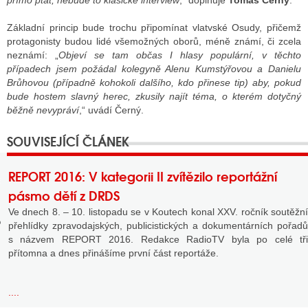
přímo ptát, nebude to klasické interview
,“ doplňuje
Tomáš Černý
.
Základní princip bude trochu připomínat vlatvské Osudy, přičemž
protagonisty budou lidé všemožných oborů, méně známí, či zcela
GY
neznámí: „
Objeví se tam občas I hlasy populární, v těchto
případech jsem požádal kolegyně Alenu Kumstýřovou a Danielu
 SE STÁT BLOGEREM
Brůhovou (případně kohokoli dalšího, kdo přinese tip) aby, pokud
bude hostem slavný herec, zkusily najít téma, o kterém dotyčný
EX BLOGERA
běžně nevypráví
,“ uvádí Černý.
UZE
REPORT 2016: V kategorii II zvítězilo reportážní
X DISKUTÉRA NA RADIOTV
pásmo dětí z DRDS
IV STARŠÍCH DISKUZÍ
Ve dnech 8. – 10. listopadu se v Koutech konal XXV. ročník soutěžní
přehlídky zpravodajských, publicistických a dokumentárních pořadů
s názvem REPORT 2016. Redakce RadioTV byla po celé tři
přítomna a dnes přinášíme první část reportáže.
....