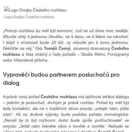
Logo Dvojky Českého rozhlasu
ALITY TELEVIZE
 TELEVIZÍ
„
Princip rozhlasu by měl být komorní, což se už dnes moc neděje.
Mluvíte vždy k jednomu člověku, ne k davu, ne k lidem na náměstí.
VIZNÍ VYSÍLAČE
I když v místnosti bude 20 lidí, vy mluvíte jen k tomu jednomu.
Nekřičte na něj
,“ říká
Tomáš Černý
, slovesný dramaturg
Českého
rozhlasu
a hlas známý z řady pořadů – Studio Retro, Fonogramy
nebo Víkendová příloha.
ALITY INTERNET
Vypravěči budou partnerem posluchačů pro
RNETOVÁ RÁDIA
dialog
RNETOVÉ STRÁNKY RÁDIÍ
A právě nový pořad
Českého rozhlasu
má splňovat atribut dialogu
RNETOVÉ STRÁNKY TV
– jedním je posluchač, druhým je právě rozhlas. Pořad by měl být
tedy kontaktní, ale ne v tradičním slova smyslu „volejte nám, pište
nám“. Až na drobné výjimky bude podoba pořadu monologická:
„
Neměl by to být rozhovor. Autor bude spíše ‚pošťuchovatel‘ ve
ALITY TISK
smyslu: ‚Ještě nám řekněte něco o tomhle a tomhle.‘ Nebude se