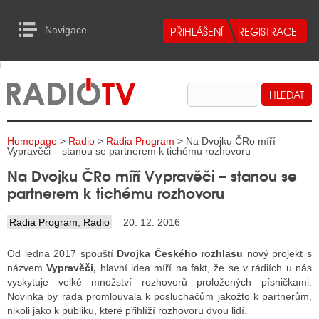
Navigace
urn to Content
Navigace
E
ALITY RADIA
ALITY TELEVIZE
Homepage
>
Radio
>
Radia Program
> Na Dvojku ČRo míří
ALITY INTERNET
Vypravěči – stanou se partnerem k tichému rozhovoru
Na Dvojku ČRo míří Vypravěči – stanou se
ALITY TISK
partnerem k tichému rozhovoru
Radia Program
,
Radio
20. 12. 2016
ALITY RADIA
Od ledna 2017 spouští
Dvojka Českého rozhlasu
nový projekt s
S RÁDIÍ
názvem
Vypravěči,
hlavní idea míří na fakt, že se v rádiích u nás
vyskytuje velké množství rozhovorů proložených písničkami.
ECHOVOST RÁDIÍ
Novinka by ráda promlouvala k posluchačům jakožto k partnerům,
nikoli jako k publiku, které přihlíží rozhovoru dvou lidí.
O VYSÍLAČE