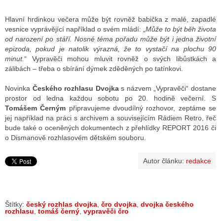
Hlavní hrdinkou večera může být rovněž babička z malé, zapadlé
vesnice vyprávějící například o svém mládí: „
Může to být běh života
od narození po stáří. Nosné téma pořadu může být i jedna životní
epizoda, pokud je natolik výrazná, že to vystačí na plochu 90
minut.
“ Vypravěči mohou mluvit rovněž o svých libůstkách a
zálibách – třeba o sbírání dýmek zděděných po tatínkovi.
Novinka
Českého rozhlasu Dvojka
s názvem „Vypravěči“ dostane
prostor od ledna každou sobotu po 20. hodině večerní. S
Tomášem Černým
připravujeme dvoudílný rozhovor, zeptáme se
jej například na práci s archivem a souvisejícím Rádiem Retro, řeč
bude také o oceněných dokumentech z přehlídky REPORT 2016 či
o Dismanově rozhlasovém dětském souboru.
Autor článku:
redakce
Štítky:
český rozhlas dvojka
,
čro dvojka
,
dvojka českého
rozhlasu
,
tomáš černý
,
vypravěči čro