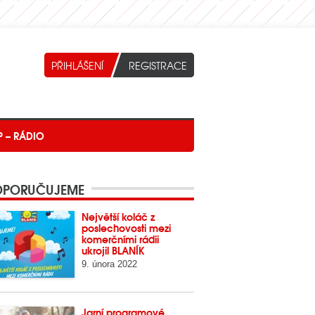
P – RÁDIO
PORUČUJEME
Největší koláč z
poslechovosti mezi
komerčními rádii
ukrojil BLANÍK
9. února 2022
Jarní programové