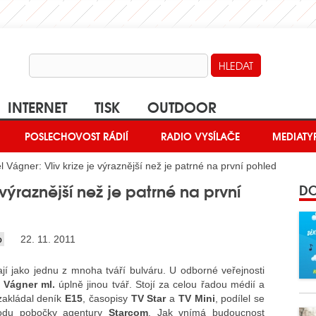
INTERNET
TISK
OUTDOOR
POSLECHOVOST RÁDIÍ
RADIO VYSÍLAČE
MEDIATY
 Vágner: Vliv krize je výraznější než je patrné na první pohled
 výraznější než je patrné na první
DO
o
22. 11. 2011
jí jako jednu z mnoha tváří bulváru. U odborné veřejnosti
 Vágner ml.
úplně jinou tvář. Stojí za celou řadou médií a
akládal deník
E15
, časopisy
TV Star
a
TV Mini
, podílel se
rodu pobočky agentury
Starcom
. Jak vnímá budoucnost