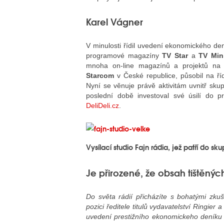
Karel Vágner
V minulosti řídil uvedení ekonomického d
programové magazíny
TV Star
a
TV Min
mnoha on-line magazínů a projektů na č
Starcom
v České republice, působil na ří
Nyní se věnuje právě aktivitám uvnitř sku
poslední době investoval své úsilí do p
DeliDeli.cz
.
Vysílací studio Fajn rádia, jež patří do s
Je přirozené, že obsah tištěnýc
Do světa rádií přicházíte s bohatými zkuš
pozici ředitele titulů vydavatelství Ringier 
uvedení prestižního ekonomickeho deníku 