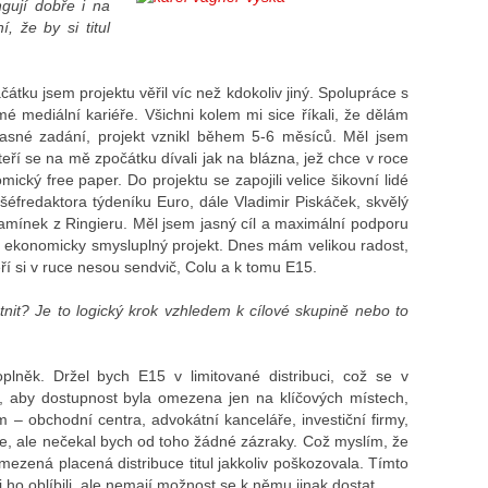
ngují dobře i na
í, že by si titul
tku jsem projektu věřil víc než kdokoliv jiný. Spolupráce s
é mediální kariéře. Všichni kolem mi sice říkali, že dělám
jasné zadání, projekt vznikl během 5-6 měsíců. Měl jsem
eří se na mě zpočátku dívali jak na blázna, jež chce v roce
ký free paper. Do projektu se zapojili velice šikovní lidé
šéfredaktora týdeníku Euro, dále Vladimir Piskáček, skvělý
mínek z Ringieru. Měl jsem jasný cíl a maximální podporu
kl ekonomicky smysluplný projekt. Dnes mám velikou radost,
ří si v ruce nesou sendvič, Colu a k tomu E15.
nit? Je to logický krok vzhledem k cílové skupině nebo to
plněk. Držel bych E15 v limitované distribuci, což se v
té, aby dostupnost byla omezena jen na klíčových místech,
 – obchodní centra, advokátní kanceláře, investiční firmy,
je, ale nečekal bych od toho žádné zázraky. Což myslím, že
ezená placená distribuce titul jakkoliv poškozovala. Tímto
i ho oblíbili, ale nemají možnost se k němu jinak dostat.