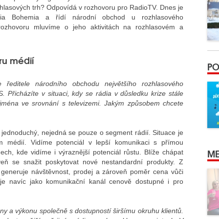
rozhlasových trh? Odpovídá v rozhovoru pro RadioTV.
Dnes je
a Bohemia a řídí národní obchod u rozhlasového
 rozhovoru mluvíme o jeho aktivitách na rozhlasovém a
ru médií
PO
e ředitele národního obchodu největšího rozhlasového
 Přicházíte v situaci, kdy se rádia v důsledku krize stále
zejména ve srovnání s televizemi. Jakým způsobem chcete
 jednoduchý, nejedná se pouze o segment rádií. Situace je
m médií. Vidíme potenciál v lepší komunikaci s přímou
ME
nech, kde vidíme i výraznější potenciál růstu. Blíže chápat
oveň se snažit poskytovat nové nestandardní produkty. Z
ě generuje návštěvnost, prodej a zároveň poměr cena vůči
 je navíc jako komunikační kanál cenově dostupné i pro
eny a výkonu společně s dostupností širšímu okruhu klientů.