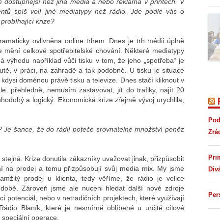
 dostupnější než jiná média a nebo reklama v printech. V
ntů spíš volí jiné mediatypy než rádio. Jde podle vás o
probíhající krize?
maticky ovlivněna online trhem. Dnes je trh médii úplně
se mění celkové spotřebitelské chování. Některé mediatypy
má výhodu například vůči tisku v tom, že jeho „spotřeba“ je
autě, v práci, na zahradě a tak podobně. U tisku je situace
lo kdysi doménou právě tisku a televize. Dnes stačí kliknout v
e, přehledně, nemusím zastavovat, jít do trafiky, najít 20
uhodobý a logický. Ekonomická krize zřejmě vývoj urychlila,
Pod
t? Je šance, že do rádií poteče srovnatelné množství peněz
Zrá
Pri
tejná. Krize donutila zákazníky uvažovat jinak, přizpůsobit
vaní na prodej a tomu přizpůsobují svůj media mix. My jsme
Div
mžitý prodej u klienta, tedy věříme, že rádio je velice
době. Zároveň jsme ale nuceni hledat další nové zdroje
Per
cí potenciál, nebo v netradičních projektech, které využívají
ádio Blaník, které je nesmírně oblíbené u určité cílové
 speciální operace.