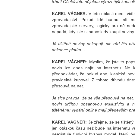
trhu? Očekáváte nějakou výraznější konsolida
KAREL VÁGNER:
V teto oblasti medii vidí
zpravodajství. Pokud lidé budou mít 
zpravodajské servery, logicky pro ně ne
napadá, kdy jste si naposledy koupil noviny
Já tištěné noviny nekupuji, ale rád čtu n
dokonce platím…
KAREL VÁGNER:
Myslím, že jste to pops
novin lze dnes najít na internetu. Ne k
předpokládat, že pokud ano, klasické novi
pravidelně kupoval. Z tohoto důvodu dnes
přesouvá na net.
Je sice pravda, že se vše přesouvá na net. 
novin určitou obsahovou exkluzivitu a n
tištěnému vydání online mají především před
KAREL VÁGNER:
Je zřejmé, že se tištěný
jen otázkou času než bude na internetu ve 
neexistuje funkční byznys model, který b