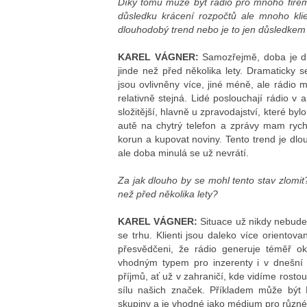
Díky tomu může být rádio pro mnoho firem
důsledku krácení rozpočtů ale mnoho klie
dlouhodobý trend nebo je to jen důsledkem 
KAREL VÁGNER:
Samozřejmě, doba je dra
jinde než před několika lety. Dramaticky 
jsou ovlivněny více, jiné méně, ale rádio 
relativně stejná. Lidé poslouchají rádio v 
složitější, hlavně u zpravodajství, které by
autě na chytrý telefon a zprávy mam rychl
korun a kupovat noviny. Tento trend je dlo
ale doba minulá se už nevrátí.
Za jak dlouho by se mohl tento stav zlomi
než před několika lety?
KAREL VÁGNER:
Situace už nikdy nebude s
se trhu. Klienti jsou daleko více oriento
přesvědčeni, že rádio generuje téměř oka
vhodným typem pro inzerenty i v dnešní 
příjmů, ať už v zahraničí, kde vidíme rostou
sílu našich značek. Příkladem může být R
skupiny a je vhodné jako médium pro různé