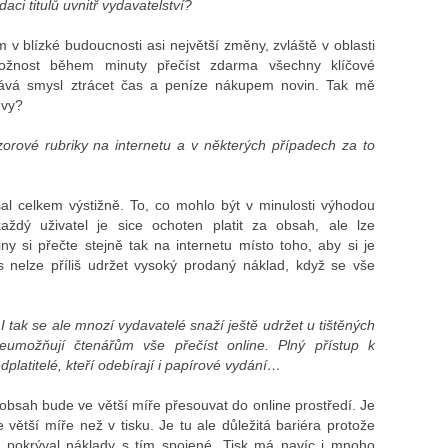
ci titulů uvnitř vydavatelství?
m v blízké budoucnosti asi největší změny, zvláště v oblasti
možnost během minuty přečíst zdarma všechny klíčové
dává smysl ztrácet čas a peníze nákupem novin. Tak mě
 vy?
ázorové rubriky na internetu a v některých případech za to
al celkem výstižně. To, co mohlo být v minulosti výhodou
aždý uživatel je sice ochoten platit za obsah, ale lze
ny si přečte stejně tak na internetu místo toho, aby si je
 nelze příliš udržet vysoký prodaný náklad, když se vše
I tak se ale mnozí vydavatelé snaží ještě udržet u tištěných
eumožňují čtenářům vše přečíst online. Plný přístup k
platitelé, kteří odebírají i papírové vydání…
 obsah bude ve větší míře přesouvat do online prostředí. Je
větší míře než v tisku. Je tu ale důležitá bariéra protože
y pokrýval náklady s tím spojené. Tisk má navíc i mnoho