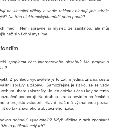
jí na klesající příjmy a vedle reklamy hledají jiné zdroje
ější? Na trhu elektronických médií nebo printů?
h médií. Není správné si myslet, že zaniknou, ale můj
ejší než si všichni myslíme.
 fandím
elů zpoplatnit část internetového obsahu? Má projekt s
ice?
jekt. Z pohledu vydavatele je to zatím jediná známá cesta
valitní zprávy a zábavu. Samozřejmě je riziko, že se vždy
 webům ubere zákazníky. Je jen otázkou času kdy se tento
ednoznačně podporuji. Na druhou stranu nevidím na českém
ého projektu vstoupili. Hlavní hráč má významnou pozici,
jít do tak značného a zbytečného rizika.
elovou dohodu“ vydavatelů? Když většina z nich zpoplatní
že to poškodit celý trh?