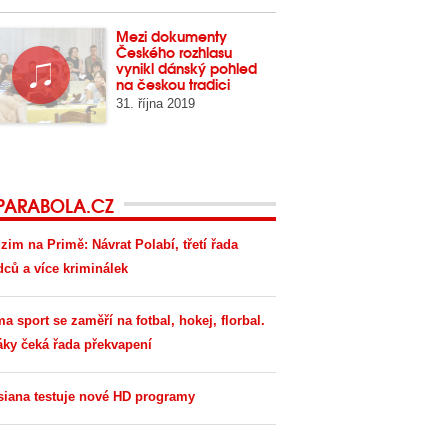
Mezi dokumenty
Českého rozhlasu
vynikl dánský pohled
na českou tradici
31. října 2019
PARABOLA.CZ
zim na Primě: Návrat Polabí, třetí řada
dců a více kriminálek
ma sport se zaměří na fotbal, hokej, florbal.
áky čeká řada překvapení
siana testuje nové HD programy