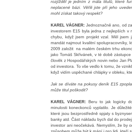
rozjížděl je jedním z mála titulů, které fu
neplacené bázi. Věřili jste při jeho uveden
mohl získat takový respekt?
KAREL VÁGNER:
Jednoznačně ano, od začá
investorem E15 byla jedna z nejlepších v m
chybu, když jsem projekt vzal. Měl jsem 
mandát najmout kvalitní spolupracovníky, kt
2009 založit na malém českém trhu ekonomic
jako Tomáš Skřivánek, v té době zástupce 
člověk z Hospodářských novin nebo Jan Pla
od investora. To vše vedlo k tomu, že vzni
když vidím uspěchané chlápky v obleku, kte
Jak se díváte na pokusy deník E15 zpoplat
může titul poškodit?
KAREL VÁGNER:
Beru to jak logicky do
minulosti koneckonců vyplatilo. Je důleži
které jsou bezprostředně spjaty s byznysem
banky atd. Část nákladu bych dal do prode
investor ani neočekává. Nemyslím, že by om
způsobem může být k mání i pro lidi, kteří s