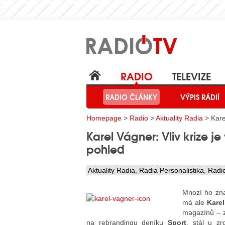
RADIO
TELEVIZE
RADIO ČLÁNKY
VÝPIS RÁDIÍ
Homepage
>
Radio
>
Aktuality Radia
> Karel
Karel Vágner: Vliv krize je
pohled
Aktuality Radia
,
Radia Personalistika
,
Radi
Mnozí ho zna
má ale
Karel
magazínů – z
na rebrandingu deníku
Sport
, stál u z