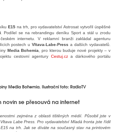
eníku
E15
na trh, pro vydavatelství Astrosat vytvořil úspěšné
i
. Podílel se na rebrandingu deníku Sport a stál u zrodu
eském internetu. V reklamní branži zakládal agenturu
dících postech u
Vltava-Labe-Press
a dalších vydavatelů.
piny
Media Bohemia
, pro kterou buduje nové projekty – v
rojektu cestovní agentury
Cestuj.cz
a dárkového portálu
kupiny Media Bohemia. Ilustrační foto: RadioTV
h novin se přesouvá na internet
enostmi zejména z oblasti tištěných médií. Působil jste v
a Vltava Labe Press. Pro vydavatelství Mladá fronta jste řídil
E15 na trh. Jak se díváte na současný stav na printovém