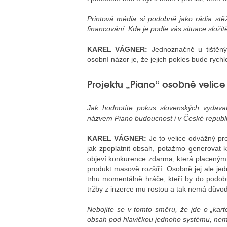
Printová média si podobně jako rádia stěžu
financování. Kde je podle vás situace složit
KAREL VÁGNER:
Jednoznačně u tištěnýc
osobní názor je, že jejich pokles bude rychl
Projektu „Piano“ osobně velice
Jak hodnotíte pokus slovenských vydavat
názvem Piano budoucnost i v České republ
KAREL VÁGNER:
Je to velice odvážný pro
jak zpoplatnit obsah, potažmo generovat k
objeví konkurence zdarma, která placeným
produkt masově rozšíří. Osobně jej ale j
trhu momentálně hráče, kteří by do podobn
tržby z inzerce mu rostou a tak nemá důvod 
Nebojíte se v tomto směru, že jde o „kart
obsah pod hlavičkou jednoho systému, nemů