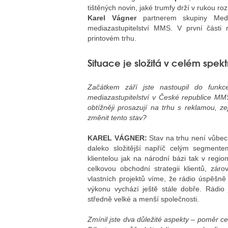
tištěných novin, jaké trumfy drží v rukou 
Karel Vágner
partnerem skupiny Medi
mediazastupitelství MMS. V první části
printovém trhu.
Situace je složitá v celém spekt
Začátkem září jste nastoupil do funkc
mediazastupitelství v České republice MMS.
obtížněji prosazují na trhu s reklamou, 
změnit tento stav?
KAREL VÁGNER:
Stav na trhu není vůbec
daleko složitější napříč celým segmente
klientelou jak na národní bázi tak v regio
celkovou obchodní strategii klientů, zár
vlastních projektů víme, že rádio úspěšn
výkonu vychází ještě stále dobře. Rádio
středně velké a menší společnosti.
Zmínil jste dva důležité aspekty – poměr c