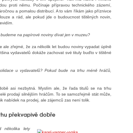
jdou proti němu. Počínaje přípravou technického zázemí,
ročnou a pomalou distribucí. A to vám říkám jako příznivce
dlouze a rád, ale pokud jde o budoucnost tištěných novin,
nevidím.
 se budeme na papírové noviny dívat jen v muzeu?
e ale zřejmé, že za několik let budou noviny vypadat úplně
tšina vydavatelů dokáže zachovat své tituly buďto v tištěné
solidace u vydavatelů? Pokud bude na trhu méně hráčů,
obě asi nezbytná. Myslím ale, že řada titulů se na trhu
telé prodají silnějším hráčům. To se samozřejmě stát může,
ik nabídek na prodej, ale zájemců zas není tolik.
 trhu překvapivě dobře
 několika lety