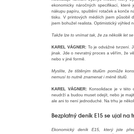
ekonomicky náročných specifikací, které 
nákupu papíru, spuštění rotaček a konče ná
tisku. V printových médiích jsem působil 
jsem bohužel realista. Optimistický výhled 
Takže lze to vnímat tak, že za několik let
KAREL VÁGNER:
To je odvážné tvrzení. J
jinak. Jde o nevratný proces a věřím, že vě
nebo v jiné formě.
Myslíte, že tištěným titulům pomůže kon
nemusí to nutně znamenat i méně titulů.
KAREL VÁGNER:
Konsolidace je v této d
neudrží a budou muset odejít, nebo je maji
ale ani to není jednoduché. Na trhu je někol
Bezplatný deník E15 se ujal na
Ekonomický deník E15, který jste před