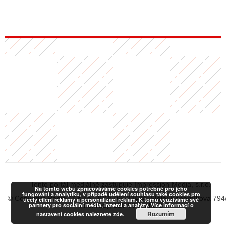
Tento portál mediálně zastupuje Impression Media, s.r.o.
Na tomto webu zpracováváme cookies potřebné pro jeho
fungování a analytiku, v případě udělení souhlasu také cookies pro
© Copyright RadiaCZ s.r.o., IČO: 06533434, Sídlo: Koperníkova 794
účely cílení reklamy a personalizaci reklam. K tomu využíváme své
partnery pro sociální média, inzerci a analýzy. Více informací o
Vinohrady, 120 00 Praha 2
Rozumím
nastavení cookies naleznete
zde.