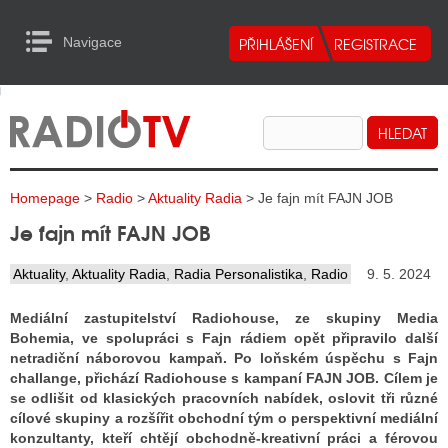
Navigace
urn to Content
Navigace
E
ALITY RADIA
ALITY TELEVIZE
Homepage
>
Radio
>
Aktuality Radia
> Je fajn mít FAJN JOB
ALITY INTERNET
Je fajn mít FAJN JOB
ALITY TISK
Aktuality
,
Aktuality Radia
,
Radia Personalistika
,
Radio
9. 5. 2024
Mediální zastupitelství Radiohouse, ze skupiny Media
ALITY RADIA
Bohemia, ve spolupráci s Fajn rádiem opět připravilo další
netradiční náborovou kampaň. Po loňském úspěchu s Fajn
S RÁDIÍ
challange, přichází Radiohouse s kampaní FAJN JOB. Cílem je
ECHOVOST RÁDIÍ
se odlišit od klasických pracovních nabídek, oslovit tři různé
cílové skupiny a rozšířit obchodní tým o perspektivní mediální
O VYSÍLAČE
konzultanty, kteří chtějí obchodně-kreativní práci a férovou