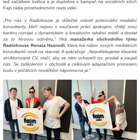
teď začátkem května a je doplněna o kampaň na sociálních sítích
Fajn rádia prostřednictvím reels videí.
„Pro nás v Radiohouse je důležité oslovit potenciální mediální
GY
konzultanty, kteří nejsou v současné práci spokojeni, chtějí svou
kariéru rozvíjet v dynamickém a kreativním odvětví médií a dostat
 SE STÁT BLOGEREM
za to férovou odměnu,“
říká
manažerka obchodního týmu
Radiohouse Renata Hasnedl,
která má nábor nových mediálních
EX BLOGERA
konzultantů nově na starosti. A pokračuje:
„Nepotřebujeme klasické
strukturované CV, stačí, aby se nám uchazeči tzv. prodali a zaujali
nás. Se zaškolením v obchodě a celkovým adaptačním procesem
UZE
budu v počátcích nováčkům nápomocná já.“
X DISKUTÉRA NA RADIOTV
IV STARŠÍCH DISKUZÍ