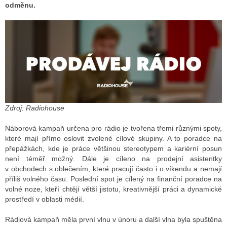
odměnu.
ALITY TELEVIZE
 TELEVIZÍ
VIZNÍ VYSÍLAČE
Zdroj: Radiohouse
ALITY INTERNET
Náborová kampaň určena pro rádio je tvořena třemi různými spoty,
RNETOVÁ RÁDIA
které mají přímo oslovit zvolené cílové skupiny. A to poradce na
přepážkách, kde je práce většinou stereotypem a kariérní posun
RNETOVÉ STRÁNKY RÁDIÍ
není téměř možný. Dále je cíleno na prodejní asistentky
v obchodech s oblečením, které pracují často i o víkendu a nemají
RNETOVÉ STRÁNKY TV
příliš volného času. Poslední spot je cílený na finanční poradce na
volné noze, kteří chtějí větší jistotu, kreativnější práci a dynamické
prostředí v oblasti médií.
ALITY TISK
Rádiová kampaň měla první vlnu v únoru a další vlna byla spuštěna