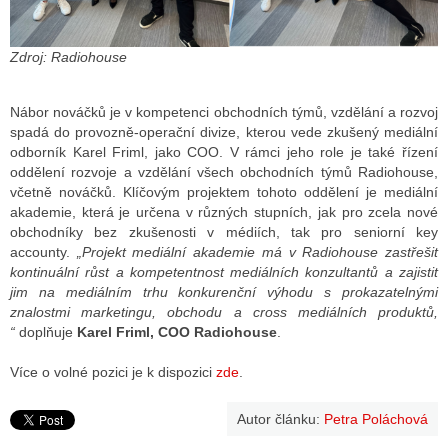
Zdroj: Radiohouse
Nábor nováčků je v kompetenci obchodních týmů, vzdělání a rozvoj
spadá do provozně-operační divize, kterou vede zkušený mediální
odborník Karel Friml, jako COO. V rámci jeho role je také řízení
oddělení rozvoje a vzdělání všech obchodních týmů Radiohouse,
včetně nováčků. Klíčovým projektem tohoto oddělení je mediální
akademie, která je určena v různých stupních, jak pro zcela nové
obchodníky bez zkušenosti v médiích, tak pro seniorní key
accounty.
„Projekt mediální akademie má v Radiohouse zastřešit
kontinuální růst a kompetentnost mediálních konzultantů a zajistit
jim na mediálním trhu konkurenční výhodu s prokazatelnými
znalostmi marketingu, obchodu a cross mediálních produktů,
“
doplňuje
Karel Friml, COO Radiohouse
.
Více o volné pozici je k dispozici
zde
.
Autor článku:
Petra Poláchová