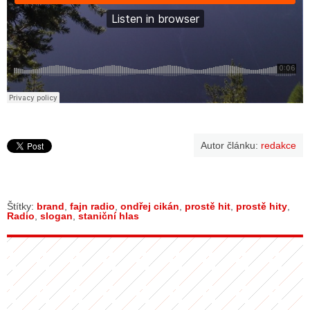
Autor článku:
redakce
Štítky:
brand
,
fajn radio
,
ondřej cikán
,
prostě hit
,
prostě hity
,
Radio
,
slogan
,
staniční hlas