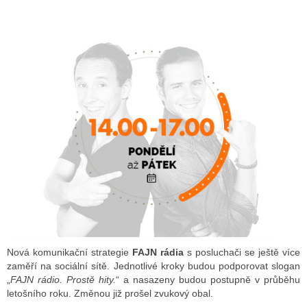
ALITY TELEVIZE
 TELEVIZÍ
VIZNÍ VYSÍLAČE
ALITY INTERNET
RNETOVÁ RÁDIA
RNETOVÉ STRÁNKY RÁDIÍ
RNETOVÉ STRÁNKY TV
Nová komunikační strategie
FAJN rádia
s posluchači se ještě více
zaměří na sociální sítě. Jednotlivé kroky budou podporovat slogan
„
FAJN rádio. Prostě hity.
“ a nasazeny budou postupně v průběhu
ALITY TISK
letošního roku. Změnou již prošel zvukový obal.