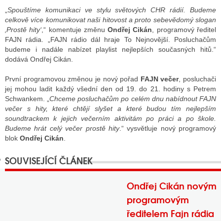
„
Spouštíme komunikaci ve stylu světových CHR rádií. Budeme
celkově více komunikovat naši hitovost a proto sebevědomý slogan
‚Prostě hity‘
,“ komentuje změnu
Ondřej Cikán
, programový ředitel
GY
FAJN rádia. „FAJN rádio dál hraje To Nejnovější. Posluchačům
budeme i nadále nabízet playlist nejlepších současných hitů.“
 SE STÁT BLOGEREM
dodává Ondřej Cikán.
EX BLOGERA
První programovou změnou je nový pořad
FAJN večer
, posluchači
jej mohou ladit každý všední den od 19. do 21. hodiny s Petrem
Schwankem. „
Chceme posluchačům po celém dnu nabídnout FAJN
večer s hity, které chtějí slyšet a které budou tím nejlepším
UZE
soundtrackem k jejich večerním aktivitám po práci a po škole.
Budeme hrát celý večer prostě hity
.“ vysvětluje nový programový
X DISKUTÉRA NA RADIOTV
blok
Ondřej Cikán
.
IV STARŠÍCH DISKUZÍ
Ondřej Cikán novým
programovým
ředitelem Fajn rádia