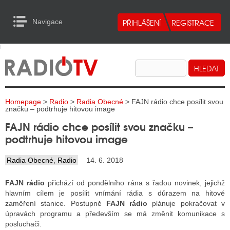
Navigace
urn to Content
Navigace
E
ALITY RADIA
ALITY TELEVIZE
Homepage
>
Radio
>
Radia Obecné
> FAJN rádio chce posílit svou
ALITY INTERNET
značku – podtrhuje hitovou image
FAJN rádio chce posílit svou značku –
ALITY TISK
podtrhuje hitovou image
Radia Obecné
,
Radio
14. 6. 2018
ALITY RADIA
FAJN rádio
přichází od pondělního rána s řadou novinek, jejichž
S RÁDIÍ
hlavním cílem je posílit vnímání rádia s důrazem na hitové
zaměření stanice. Postupně
FAJN rádio
plánuje pokračovat v
ECHOVOST RÁDIÍ
úpravách programu a především se má změnit komunikace s
posluchači.
O VYSÍLAČE