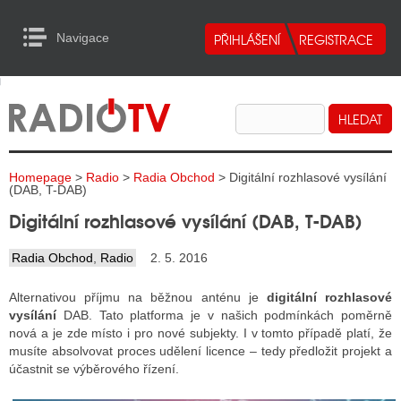
Navigace
urn to Content
Navigace
E
ALITY RADIA
ALITY TELEVIZE
Homepage
>
Radio
>
Radia Obchod
> Digitální rozhlasové vysílání
ALITY INTERNET
(DAB, T-DAB)
Digitální rozhlasové vysílání (DAB, T-DAB)
ALITY TISK
Radia Obchod
,
Radio
2. 5. 2016
ALITY RADIA
Alternativou příjmu na běžnou anténu je
digitální rozhlasové
vysílání
DAB. Tato platforma je v našich podmínkách poměrně
S RÁDIÍ
nová a je zde místo i pro nové subjekty. I v tomto případě platí, že
musíte absolvovat proces udělení licence – tedy předložit projekt a
ECHOVOST RÁDIÍ
účastnit se výběrového řízení.
O VYSÍLAČE