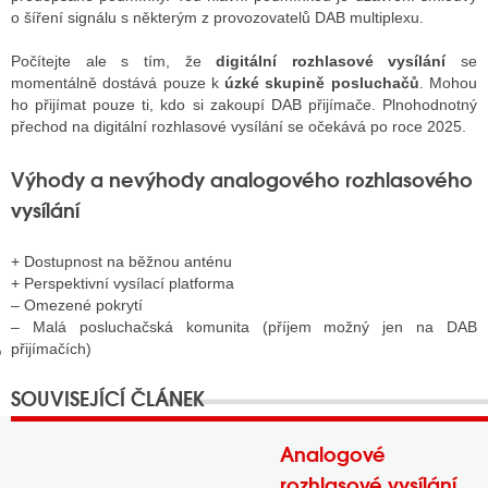
o šíření signálu s některým z provozovatelů DAB multiplexu.
Počítejte ale s tím, že
digitální rozhlasové vysílání
se
GY
momentálně dostává pouze k
úzké skupině posluchačů
. Mohou
ho přijímat pouze ti, kdo si zakoupí DAB přijímače. Plnohodnotný
 SE STÁT BLOGEREM
přechod na digitální rozhlasové vysílání se očekává po roce 2025.
EX BLOGERA
Výhody a nevýhody analogového rozhlasového
vysílání
UZE
+ Dostupnost na běžnou anténu
+ Perspektivní vysílací platforma
X DISKUTÉRA NA RADIOTV
– Omezené pokrytí
– Malá posluchačská komunita (příjem možný jen na DAB
IV STARŠÍCH DISKUZÍ
přijímačích)
Analogové
rozhlasové vysílání