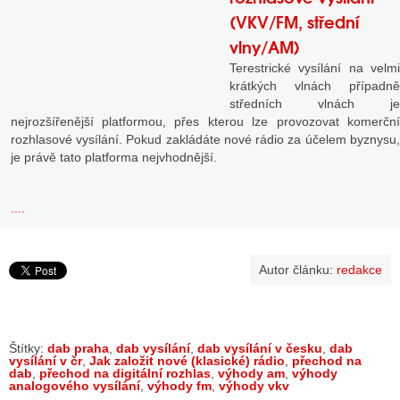
(VKV/FM, střední
vlny/AM)
Terestrické vysílání na velmi
krátkých vlnách případně
středních vlnách je
nejrozšířenější platformou, přes kterou lze provozovat komerční
rozhlasové vysílání. Pokud zakládáte nové rádio za účelem byznysu,
je právě tato platforma nejvhodnější.
....
Autor článku:
redakce
Štítky:
dab praha
,
dab vysílání
,
dab vysílání v česku
,
dab
vysílání v čr
,
Jak založit nové (klasické) rádio
,
přechod na
dab
,
přechod na digitální rozhlas
,
výhody am
,
výhody
analogového vysílání
,
výhody fm
,
výhody vkv