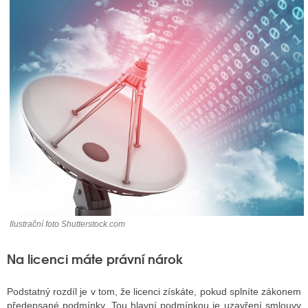
ALITY TELEVIZE
 TELEVIZÍ
VIZNÍ VYSÍLAČE
ALITY INTERNET
RNETOVÁ RÁDIA
RNETOVÉ STRÁNKY RÁDIÍ
Ilustrační foto Shutterstock.com
RNETOVÉ STRÁNKY TV
Na licenci máte právní nárok
ALITY TISK
Podstatný rozdíl je v tom, že licenci získáte, pokud splníte zákonem
předepsané podmínky. Tou hlavní podmínkou je uzavření smlouvy