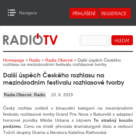
Navigace
urn to Content
Navigace
E
ALITY RADIA
ALITY TELEVIZE
Homepage
>
Radio
>
Radia Obecné
> Další úspěch Českého
ALITY INTERNET
rozhlasu na mezinárodním festivalu rozhlasové tvorby
Další úspěch Českého rozhlasu na
ALITY TISK
mezinárodním festivalu rozhlasové tvorby
Radia Obecné
,
Radio
10. 6. 2019
ALITY RADIA
Český rozhlas zvítězil v binaurální kategorii na mezinárodním
S RÁDIÍ
festivalu rozhlasové tvorby Grand Prix Nova v Bukurešti s adaptací
hororové povídky Miloše Urbana s názvem
To strašný kouzlo
ECHOVOST RÁDIÍ
podzimu
. Cenu na místě převzala dramaturgyně titulu a vedoucí
Tvůrčí skupiny Drama a literatura Kateřina Rathouská.
O VYSÍLAČE