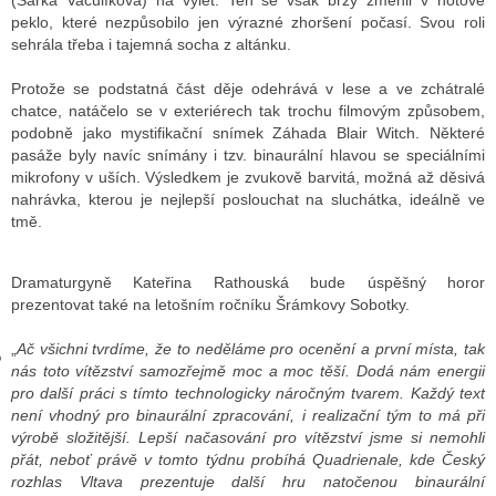
(Šárka Vaculíková) na výlet. Ten se však brzy změnil v hotové
peklo, které nezpůsobilo jen výrazné zhoršení počasí. Svou roli
sehrála třeba i tajemná socha z altánku.
GY
Protože se podstatná část děje odehrává v lese a ve zchátralé
chatce, natáčelo se v exteriérech tak trochu filmovým způsobem,
 SE STÁT BLOGEREM
podobně jako mystifikační snímek Záhada Blair Witch. Některé
pasáže byly navíc snímány i tzv. binaurální hlavou se speciálními
EX BLOGERA
mikrofony v uších. Výsledkem je zvukově barvitá, možná až děsivá
nahrávka, kterou je nejlepší poslouchat na sluchátka, ideálně ve
tmě.
UZE
Dramaturgyně Kateřina Rathouská bude úspěšný horor
X DISKUTÉRA NA RADIOTV
prezentovat také na letošním ročníku Šrámkovy Sobotky.
IV STARŠÍCH DISKUZÍ
„
Ač všichni tvrdíme, že to neděláme pro ocenění a první místa, tak
nás toto vítězství samozřejmě moc a moc těší. Dodá nám energii
pro další práci s tímto technologicky náročným tvarem. Každý text
není vhodný pro binaurální zpracování, i realizační tým to má při
výrobě složitější. Lepší načasování pro vítězství jsme si nemohli
přát, neboť právě v tomto týdnu probíhá Quadrienale, kde Český
rozhlas Vltava prezentuje další hru natočenou binaurální