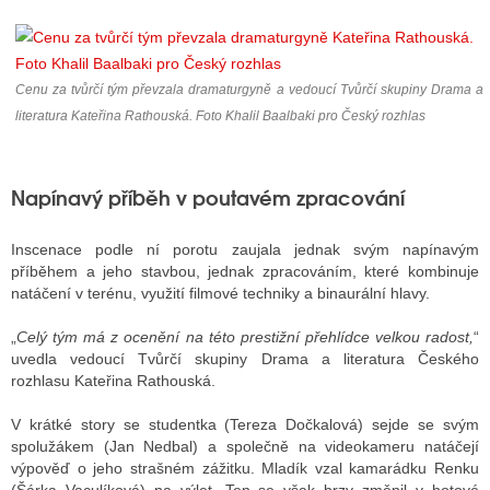
ALITY TELEVIZE
Cenu za tvůrčí tým převzala dramaturgyně a vedoucí Tvůrčí skupiny Drama a
 TELEVIZÍ
literatura Kateřina Rathouská. Foto Khalil Baalbaki pro Český rozhlas
VIZNÍ VYSÍLAČE
Napínavý příběh v poutavém zpracování
ALITY INTERNET
Inscenace podle ní porotu zaujala jednak svým napínavým
příběhem a jeho stavbou, jednak zpracováním, které kombinuje
RNETOVÁ RÁDIA
natáčení v terénu, využití filmové techniky a binaurální hlavy.
RNETOVÉ STRÁNKY RÁDIÍ
„
Celý tým má z ocenění na této prestižní přehlídce velkou radost,
“
uvedla vedoucí Tvůrčí skupiny Drama a literatura Českého
RNETOVÉ STRÁNKY TV
rozhlasu Kateřina Rathouská.
V krátké story se studentka (Tereza Dočkalová) sejde se svým
spolužákem (Jan Nedbal) a společně na videokameru natáčejí
ALITY TISK
výpověď o jeho strašném zážitku. Mladík vzal kamarádku Renku