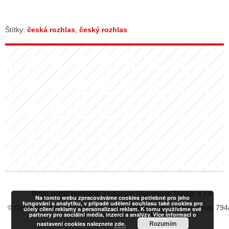
Štítky:
česká rozhlas
,
český rozhlas
Tento portál mediálně zastupuje Impression Media, s.r.o.
Na tomto webu zpracováváme cookies potřebné pro jeho
fungování a analytiku, v případě udělení souhlasu také cookies pro
© Copyright RadiaCZ s.r.o., IČO: 06533434, Sídlo: Koperníkova 794
účely cílení reklamy a personalizaci reklam. K tomu využíváme své
partnery pro sociální média, inzerci a analýzy. Více informací o
Vinohrady, 120 00 Praha 2
Rozumím
nastavení cookies naleznete
zde.