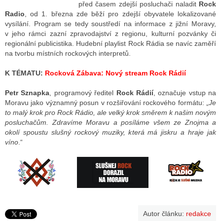
před časem zdejší posluchači naladit
Rock
Radio
, od 1. března zde běží pro zdejší obyvatele lokalizované
vysílání. Program se tedy soustředí na informace z jižní Moravy,
ALITY TELEVIZE
v jeho rámci zazní zpravodajství z regionu, kulturní pozvánky či
regionální publicistika. Hudební playlist Rock Rádia se navíc zaměří
 TELEVIZÍ
na tvorbu místních rockových interpretů.
VIZNÍ VYSÍLAČE
K TÉMATU:
Rocková Zábava: Nový stream Rock Rádií
Petr Sznapka
, programový ředitel
Rock Rádií
, označuje vstup na
Moravu jako významný posun v rozšiřování rockového formátu: „
Je
ALITY INTERNET
to malý krok pro Rock Rádio, ale velký krok směrem k našim novým
posluchačům. Zdravíme Moravu a posíláme všem ze Znojma a
RNETOVÁ RÁDIA
okolí spoustu slušný rockový muziky, která má jiskru a hraje jak
víno
.“
RNETOVÉ STRÁNKY RÁDIÍ
RNETOVÉ STRÁNKY TV
ALITY TISK
Autor článku:
redakce