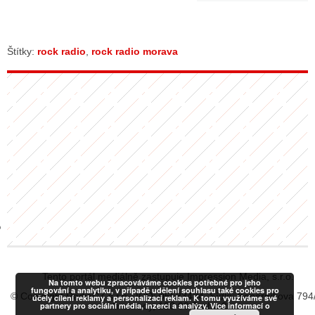
GY
Štítky:
rock radio
,
rock radio morava
 SE STÁT BLOGEREM
EX BLOGERA
UZE
X DISKUTÉRA NA RADIOTV
IV STARŠÍCH DISKUZÍ
Tento portál mediálně zastupuje Impression Media, s.r.o.
Na tomto webu zpracováváme cookies potřebné pro jeho
fungování a analytiku, v případě udělení souhlasu také cookies pro
© Copyright RadiaCZ s.r.o., IČO: 06533434, Sídlo: Koperníkova 794
účely cílení reklamy a personalizaci reklam. K tomu využíváme své
partnery pro sociální média, inzerci a analýzy. Více informací o
Vinohrady, 120 00 Praha 2