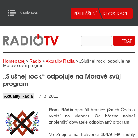
Navigace
urn to Content
Navigace
E
ALITY RADIA
ALITY TELEVIZE
Homepage
>
Radio
>
Aktuality Radia
> „Slušnej rock“ odpojuje na
ALITY INTERNET
Moravě svůj program
„Slušnej rock“ odpojuje na Moravě svůj
ALITY TISK
program
Aktuality Radia
7. 3. 2011
ALITY RADIA
Rock Rádia
opouští hranice jižních Čech a
S RÁDIÍ
vyráží na Moravu. Od března naladí
znojemští obyvatelé odpojovaný program.
ECHOVOST RÁDIÍ
Ve Znojmě na frekvenci
104,9 FM
mohly
O VYSÍLAČE