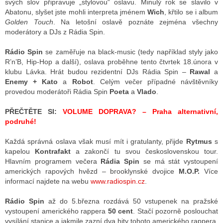
svých slov připravuje „stylovou“ oslavu. Minulý rok se slavilo v
Abatonu, slyšet jste mohli interpreta jménem
Wich
, křtilo se i album
Golden Touch
. Na letošní oslavě poznáte zejména všechny
moderátory a DJs z Rádia Spin.
ALITY TELEVIZE
 TELEVIZÍ
Rádio Spin
se zaměřuje na black-music (tedy například styly jako
R’n’B, Hip-Hop a další), oslava proběhne tento čtvrtek 18.února v
VIZNÍ VYSÍLAČE
klubu Lávka. Hrát budou rezidentní DJs Rádia Spin –
Rawal
a
Enemy + Kato
a
Robot
. Celým večer případné návštěvníky
provedou moderátoři Rádia Spin
Poeta
a
Vlado
.
ALITY INTERNET
PŘEČTĚTE SI:
VOLUME DOPRAVA? – Praha alternativní,
podruhé!
RNETOVÁ RÁDIA
Každá správná oslava však musí mít i gratulanty, přijde
Rytmus
s
RNETOVÉ STRÁNKY RÁDIÍ
kapelou
Kontrafakt
a zakončí tu svou československou tour.
Hlavním programem večera
Rádia Spin
se má stát vystoupení
RNETOVÉ STRÁNKY TV
amerických rapových hvězd – brooklynské dvojice
M.O.P.
Více
informací najdete na webu
www.radiospin.cz
.
Rádio Spin
až do 5.března rozdává 50 vstupenek na pražské
ALITY TISK
vystoupení amerického rappera
50 cent
. Stačí pozorně poslouchat
vysílání stanice a jakmile zazní dva hity tohoto amerického rappera,