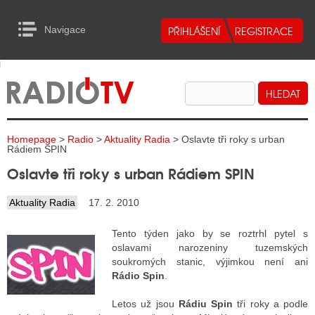
Navigace
urn to Content
Navigace
E
ALITY RADIA
ALITY TELEVIZE
Homepage
>
Radio
>
Aktuality Radia
> Oslavte tři roky s urban
ALITY INTERNET
Rádiem SPIN
Oslavte tři roky s urban Rádiem SPIN
ALITY TISK
Aktuality Radia
17. 2. 2010
ALITY RADIA
Tento týden jako by se roztrhl pytel s
oslavami narozeniny tuzemských
S RÁDIÍ
soukromých stanic, výjimkou není ani
Rádio Spin
.
ECHOVOST RÁDIÍ
Letos už jsou
Rádiu Spin
tři roky a podle
O VYSÍLAČE