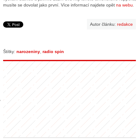
musíte se dovolat jako první. Více informací najdete opět
na webu
.
GY
Autor článku:
redakce
 SE STÁT BLOGEREM
EX BLOGERA
Štítky:
narozeniny
,
radio spin
UZE
X DISKUTÉRA NA RADIOTV
IV STARŠÍCH DISKUZÍ