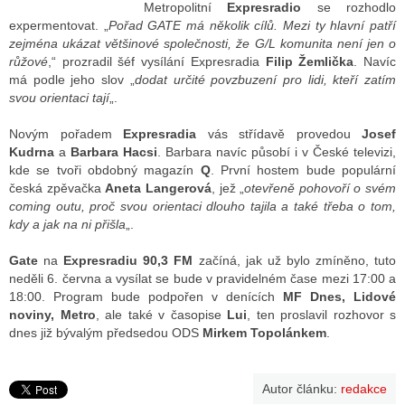
Metropolitní
Expresradio
se rozhodlo
expermentovat. „
Pořad GATE má několik cílů. Mezi ty hlavní patří
zejména ukázat většinové společnosti, že G/L komunita není jen o
ALITY TELEVIZE
růžové
,“ prozradil šéf vysílání Expresradia
Filip Žemlička
. Navíc
má podle jeho slov „
dodat určité povzbuzení pro lidi, kteří zatím
 TELEVIZÍ
svou orientaci tají
„.
VIZNÍ VYSÍLAČE
Novým pořadem
Expresradia
vás střídavě provedou
Josef
Kudrna
a
Barbara Hacsi
. Barbara navíc působí i v České televizi,
kde se tvoři obdobný magazín
Q
. První hostem bude populární
česká zpěvačka
Aneta Langerová
, jež „
otevřeně pohovoří o svém
ALITY INTERNET
coming outu, proč svou orientaci dlouho tajila a také třeba o tom,
kdy a jak na ni přišla
„.
RNETOVÁ RÁDIA
Gate
na
Expresradiu 90,3 FM
začíná, jak už bylo zmíněno, tuto
RNETOVÉ STRÁNKY RÁDIÍ
neděli 6. června a vysílat se bude v pravidelném čase mezi 17:00 a
18:00. Program bude podpořen v denících
MF Dnes, Lidové
RNETOVÉ STRÁNKY TV
noviny, Metro
, ale také v časopise
Lui
, ten proslavil rozhovor s
dnes již bývalým předsedou ODS
Mirkem Topolánkem
.
ALITY TISK
Autor článku:
redakce