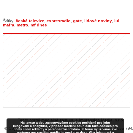
GY
Štítky:
česká televize
,
expresradio
,
gate
,
lidové noviny
,
lui
,
mafra
,
metro
,
mf dnes
 SE STÁT BLOGEREM
EX BLOGERA
UZE
X DISKUTÉRA NA RADIOTV
IV STARŠÍCH DISKUZÍ
Tento portál mediálně zastupuje Impression Media, s.r.o.
Na tomto webu zpracováváme cookies potřebné pro jeho
fungování a analytiku, v případě udělení souhlasu také cookies pro
© Copyright RadiaCZ s.r.o., IČO: 06533434, Sídlo: Koperníkova 794
účely cílení reklamy a personalizaci reklam. K tomu využíváme své
partnery pro sociální média, inzerci a analýzy. Více informací o
Vinohrady, 120 00 Praha 2