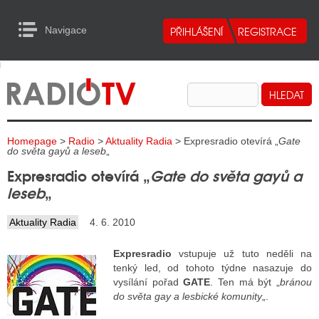
Navigace
urn to Content
Navigace
E
ALITY RADIA
ALITY TELEVIZE
Homepage
>
Radio
>
Aktuality Radia
> Expresradio otevírá „
Gate
ALITY INTERNET
do světa gayů a leseb
„
Expresradio otevírá „
Gate do světa gayů a
ALITY TISK
leseb
„
Aktuality Radia
4. 6. 2010
ALITY RADIA
Expresradio
vstupuje už tuto neděli na
S RÁDIÍ
tenký led, od tohoto týdne nasazuje do
vysílání pořad
GATE
. Ten má být „
bránou
ECHOVOST RÁDIÍ
do světa gay a lesbické komunity
„.
O VYSÍLAČE