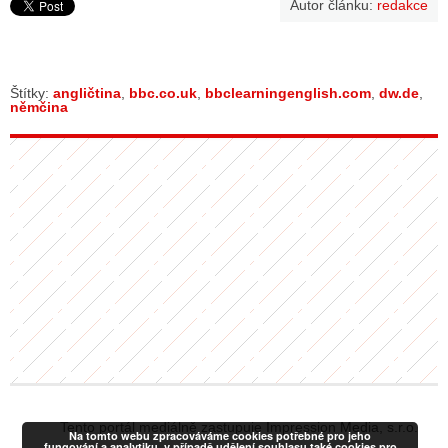
Autor článku:
redakce
Štítky:
angličtina
,
bbc.co.uk
,
bbclearningenglish.com
,
dw.de
,
němčina
Tento portál mediálně zastupuje Impression Media, s.r.o.
Na tomto webu zpracováváme cookies potřebné pro jeho
fungování a analytiku, v případě udělení souhlasu také cookies pro