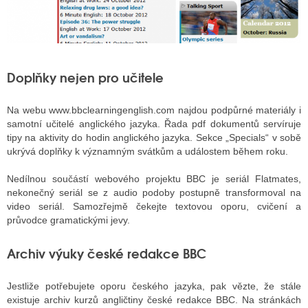
Doplňky nejen pro učitele
Na webu www.bbclearningenglish.com najdou podpůrné materiály i
samotní učitelé anglického jazyka. Řada pdf dokumentů servíruje
tipy na aktivity do hodin anglického jazyka. Sekce „Specials“ v sobě
ukrývá doplňky k významným svátkům a událostem během roku.
Nedílnou součástí webového projektu BBC je seriál Flatmates,
nekonečný seriál se z audio podoby postupně transformoval na
video seriál. Samozřejmě čekejte textovou oporu, cvičení a
průvodce gramatickými jevy.
Archiv výuky české redakce BBC
Jestliže potřebujete oporu českého jazyka, pak vězte, že stále
existuje archiv kurzů angličtiny české redakce BBC. Na stránkách