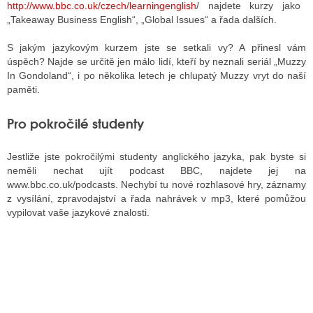
http://www.bbc.co.uk/czech/learningenglish
/ najdete kurzy jako
„Takeaway Business English“, „Global Issues“ a řada dalších.
S jakým jazykovým kurzem jste se setkali vy? A přinesl vám
úspěch? Najde se určitě jen málo lidí, kteří by neznali seriál „Muzzy
In Gondoland“, i po několika letech je chlupatý Muzzy vryt do naší
paměti.
Pro pokročilé studenty
Jestliže jste pokročilými studenty anglického jazyka, pak byste si
neměli nechat ujít podcast BBC, najdete jej na
www.bbc.co.uk/podcasts. Nechybí tu nové rozhlasové hry, záznamy
z vysílání, zpravodajství a řada nahrávek v mp3, které pomůžou
vypilovat vaše jazykové znalosti.