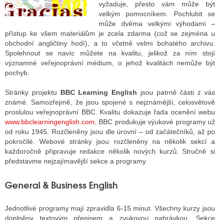
vyžaduje, přesto vám může být
velkým pomocníkem. Pochlubit se
může dvěma velkými výhodami –
ALITY TELEVIZE
přístup ke všem materiálům je zcela zdarma (což se zejména u
obchodní angličtiny hodí), a to včetně velmi bohatého archivu.
 TELEVIZÍ
Spolehnout se navíc můžete na kvalitu, jelikož za ním stojí
významné veřejnoprávní médium, o jehož kvalitách nemůže být
VIZNÍ VYSÍLAČE
pochyb.
Stránky projektu
BBC Learning English
jsou patrně části z vás
známé. Samozřejmě, že jsou spojené s nejznámější, celosvětově
ALITY INTERNET
proslulou veřejnoprávní BBC. Kvalitu dokazuje řada ocenění webu
www.bbclearningenglish.com
, BBC produkuje výukové programy už
RNETOVÁ RÁDIA
od roku 1945. Rozčleněny jsou dle úrovní – od začátečníků, až po
pokročilé. Webové stránky jsou rozčleněny na několik sekcí a
RNETOVÉ STRÁNKY RÁDIÍ
každoročně připravuje redakce několik nových kurzů. Stručně si
představme nejzajímavější sekce a programy.
RNETOVÉ STRÁNKY TV
General & Business English
ALITY TISK
Jednotlivé programy mají zpravidla 6-15 minut. Všechny kurzy jsou
doplněny textovým přepisem a zvukovou nahrávkou. Sekce