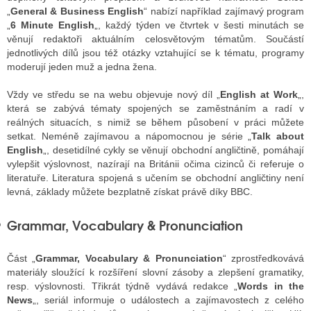
„
General & Business English
“ nabízí například zajímavý program
„
6 Minute English
„, každý týden ve čtvrtek v šesti minutách se
věnují redaktoři aktuálním celosvětovým tématům. Součástí
GY
jednotlivých dílů jsou též otázky vztahující se k tématu, programy
moderují jeden muž a jedna žena.
 SE STÁT BLOGEREM
Vždy ve středu se na webu objevuje nový díl „
English at Work
„,
EX BLOGERA
která se zabývá tématy spojených se zaměstnáním a radí v
reálných situacích, s nimiž se během působení v práci můžete
setkat. Neméně zajímavou a nápomocnou je série „
Talk about
English
„, desetidílné cykly se věnují obchodní angličtině, pomáhají
UZE
vylepšit výslovnost, nazírají na Británii očima cizinců či referuje o
literatuře. Literatura spojená s učením se obchodní angličtiny není
X DISKUTÉRA NA RADIOTV
levná, základy můžete bezplatně získat právě díky BBC.
IV STARŠÍCH DISKUZÍ
Grammar, Vocabulary & Pronunciation
Část „
Grammar, Vocabulary & Pronunciation
“ zprostředkovává
materiály sloužící k rozšíření slovní zásoby a zlepšení gramatiky,
resp. výslovnosti. Třikrát týdně vydává redakce „
Words in the
News
„, seriál informuje o událostech a zajímavostech z celého