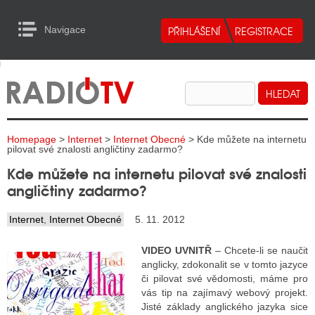
Navigace
urn to Content
Navigace
E
ALITY RADIA
ALITY TELEVIZE
Homepage
>
Internet
>
Internet Obecné
> Kde můžete na internetu
ALITY INTERNET
pilovat své znalosti angličtiny zadarmo?
Kde můžete na internetu pilovat své znalosti
ALITY TISK
angličtiny zadarmo?
Internet
,
Internet Obecné
5. 11. 2012
ALITY RADIA
VIDEO UVNITŘ
– Chcete-li se naučit
S RÁDIÍ
anglicky, zdokonalit se v tomto jazyce
či pilovat své vědomosti, máme pro
ECHOVOST RÁDIÍ
vás tip na zajímavý webový projekt.
Jisté základy anglického jazyka sice
O VYSÍLAČE