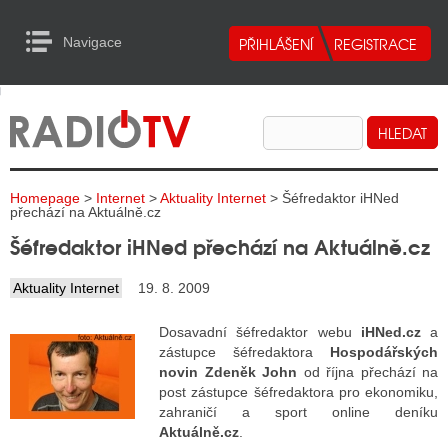
Navigace
urn to Content
Navigace
E
ALITY RADIA
ALITY TELEVIZE
Homepage
>
Internet
>
Aktuality Internet
> Šéfredaktor iHNed
ALITY INTERNET
přechází na Aktuálně.cz
Šéfredaktor iHNed přechází na Aktuálně.cz
ALITY TISK
Aktuality Internet
19. 8. 2009
ALITY RADIA
Dosavadní šéfredaktor webu
iHNed.cz
a
zástupce šéfredaktora
Hospodářských
S RÁDIÍ
novin Zdeněk John
od října přechází na
post zástupce šéfredaktora pro ekonomiku,
ECHOVOST RÁDIÍ
zahraničí a sport online deníku
Aktuálně.cz
.
O VYSÍLAČE