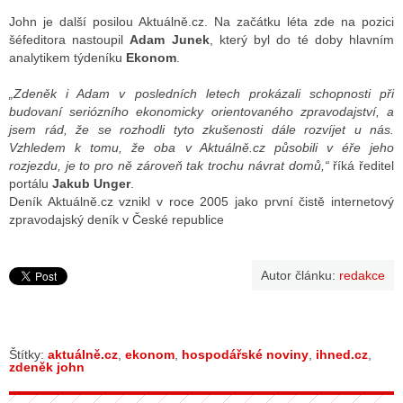
John je další posilou Aktuálně.cz. Na začátku léta zde na pozici
šéfeditora nastoupil
Adam Junek
, který byl do té doby hlavním
analytikem týdeníku
Ekonom
.
ALITY TELEVIZE
 TELEVIZÍ
„Zdeněk i Adam v posledních letech prokázali schopnosti při
budovaní seriózního ekonomicky orientovaného zpravodajství, a
VIZNÍ VYSÍLAČE
jsem rád, že se rozhodli tyto zkušenosti dále rozvíjet u nás.
Vzhledem k tomu, že oba v Aktuálně.cz působili v éře jeho
rozjezdu, je to pro ně zároveň tak trochu návrat domů,“
říká ředitel
portálu
Jakub Unger
.
ALITY INTERNET
Deník Aktuálně.cz vznikl v roce 2005 jako první čistě internetový
zpravodajský deník v České republice
RNETOVÁ RÁDIA
RNETOVÉ STRÁNKY RÁDIÍ
Autor článku:
redakce
RNETOVÉ STRÁNKY TV
Štítky:
aktuálně.cz
,
ekonom
,
hospodářské noviny
,
ihned.cz
,
zdeněk john
ALITY TISK