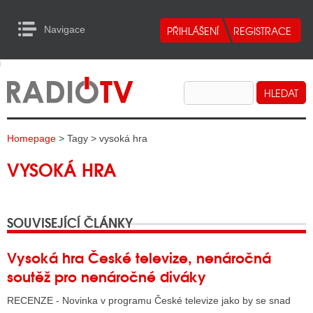
Navigace
urn to Content
Navigace
E
ALITY RADIA
ALITY TELEVIZE
Homepage
> Tagy > vysoká hra
ALITY INTERNET
VYSOKÁ HRA
ALITY TISK
SOUVISEJÍCÍ ČLÁNKY
ALITY RADIA
S RÁDIÍ
Vysoká hra České televize, nenáročná
soutěž pro nenáročné diváky
ECHOVOST RÁDIÍ
RECENZE - Novinka v programu České televize jako by se snad
O VYSÍLAČE