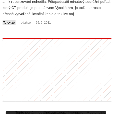
ani k recenzování nehodila. Pětapadesáti minutový soutěžní pořad,
který ČT produkuje pod názvem Vysoká hra, je totiž naprosto
přesně vytvořená licenční kopie a tak lze naj...
ALITY TELEVIZE
Televize
redakce
25. 2. 2011
 TELEVIZÍ
VIZNÍ VYSÍLAČE
ALITY INTERNET
RNETOVÁ RÁDIA
RNETOVÉ STRÁNKY RÁDIÍ
RNETOVÉ STRÁNKY TV
ALITY TISK
Tento portál mediálně zastupuje Impression Media, s.r.o.