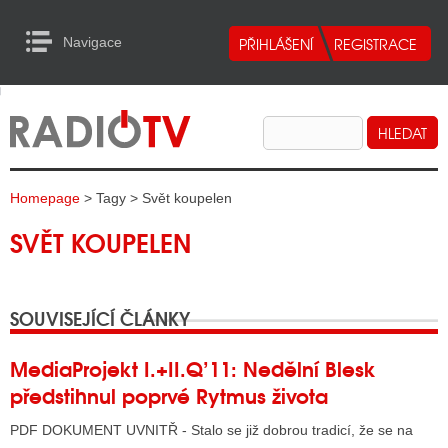
Navigace
urn to Content
Navigace
E
ALITY RADIA
ALITY TELEVIZE
Homepage
> Tagy > Svět koupelen
ALITY INTERNET
SVĚT KOUPELEN
ALITY TISK
SOUVISEJÍCÍ ČLÁNKY
ALITY RADIA
S RÁDIÍ
MediaProjekt I.+II.Q’11: Nedělní Blesk
předstihnul poprvé Rytmus života
ECHOVOST RÁDIÍ
PDF DOKUMENT UVNITŘ - Stalo se již dobrou tradicí, že se na
O VYSÍLAČE