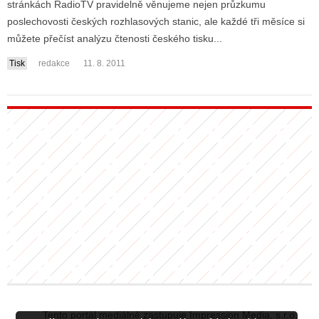
stránkách RadioTV pravidelně věnujeme nejen průzkumu
poslechovosti českých rozhlasových stanic, ale každé tři měsíce si
můžete přečíst analýzu čtenosti českého tisku...
ALITY TELEVIZE
Tisk
redakce
11. 8. 2011
 TELEVIZÍ
VIZNÍ VYSÍLAČE
ALITY INTERNET
RNETOVÁ RÁDIA
RNETOVÉ STRÁNKY RÁDIÍ
RNETOVÉ STRÁNKY TV
ALITY TISK
Tento portál mediálně zastupuje Impression Media, s.r.o.