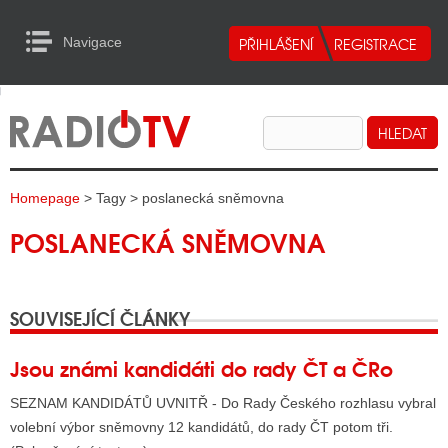
Navigace
urn to Content
Navigace
E
ALITY RADIA
ALITY TELEVIZE
Homepage
> Tagy > poslanecká sněmovna
ALITY INTERNET
POSLANECKÁ SNĚMOVNA
ALITY TISK
SOUVISEJÍCÍ ČLÁNKY
ALITY RADIA
S RÁDIÍ
Jsou známi kandidáti do rady ČT a ČRo
ECHOVOST RÁDIÍ
SEZNAM KANDIDÁTŮ UVNITŘ - Do Rady Českého rozhlasu vybral
volební výbor sněmovny 12 kandidátů, do rady ČT potom tři.
O VYSÍLAČE