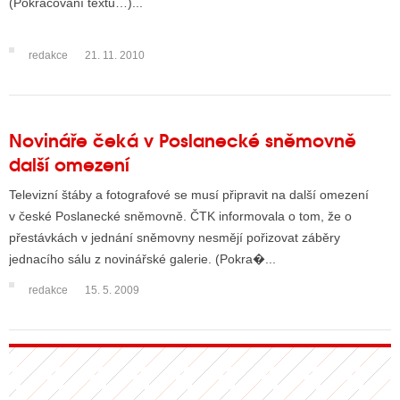
(Pokračování textu…)...
redakce
21. 11. 2010
ALITY TELEVIZE
 TELEVIZÍ
VIZNÍ VYSÍLAČE
Novináře čeká v Poslanecké sněmovně
další omezení
ALITY INTERNET
Televizní štáby a fotografové se musí připravit na další omezení
v české Poslanecké sněmovně. ČTK informovala o tom, že o
RNETOVÁ RÁDIA
přestávkách v jednání sněmovny nesmějí pořizovat záběry
jednacího sálu z novinářské galerie. (Pokra�...
RNETOVÉ STRÁNKY RÁDIÍ
redakce
15. 5. 2009
RNETOVÉ STRÁNKY TV
ALITY TISK